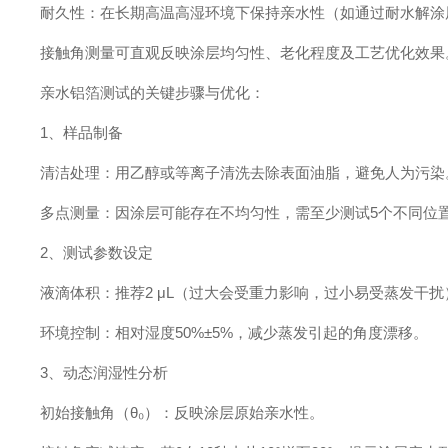
耐久性：在长期高温高湿环境下保持亲水性（如通过耐水解涂
接触角测量可直观反映涂层均匀性、老化程度及工艺优化效果
亲水铝箔测试的关键步骤与优化
：
1
、
样品制备
清洁处理：用乙醇或等离子清洗去除表面油脂，避免人为污染
多点测量：因涂层可能存在不均匀性，需至少测试
5
个不同位
2
、
测试参数设定
液滴体积：推荐
2
μ
L
（过大会受重力影响，过小易受蒸发干扰
环境控制：相对湿度
50%
±
5%
，减少蒸发引起的角度漂移。
3
、
动态润湿性分析
初始接触角（
θ₀）：反映涂层原始亲水性。