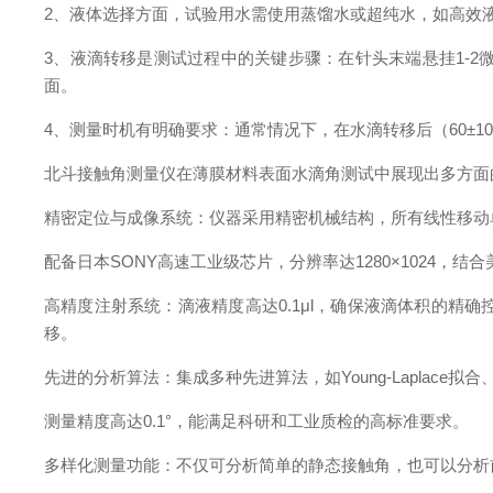
2
、
液体选择方面，试验用水需使用蒸馏水或超纯水，如高效
3
、
液滴转移是测试过程中的关键步骤：在针头末端悬挂
1-2
面。
4
、
测量时机有明确要求：通常情况下，在水滴转移后（
60
±
10
北斗接触角测量仪在薄膜材料表面水滴角测试中展现出多方面
精密定位与成像系统：仪器采用精密机械结构，所有线性移动
配备日本
SONY
高速工业级芯片，分辨率达
1280
×
1024
，结合
高精度注射系统：滴液精度高达
0.1
μ
l
，确保液滴体积的精确
移。
先进的分析算法：集成多种先进算法，如
Young-Laplace
拟合
测量精度高达
0.1
°，能满足科研和工业质检的高标准要求。
多样化测量功能：不仅可分析简单的静态接触角，也可以分析