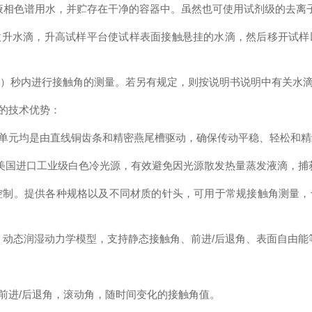
液相色谱用水，并贮存在干净的容器中。虽然也可使用试剂级的去离
微升水滴，升高试样平台使试样表面接触悬挂的水滴，然后移开试样
）秒内进行接触角的测量。若另有规定，则按说明书说明中有关水
的技术优势：
单元均是由直线铜齿条和精密燕尾槽驱动，确保传动平稳、轻松和精
美国进口工业级白色冷光源，有效避免因光源散发热量蒸发液滴，捕
控制。提供各种规格以及不同材质的针头，可用于常规接触角测量，
、动态润湿动力学模型，支持静态接触角、前进
/
后退角、表面自由能
前进
/
后退角，滚动角，随时间变化的接触角值。