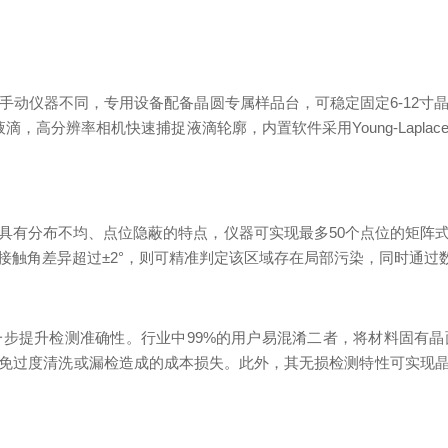
仪器不同，专用设备配备晶圆专属样品台，可稳定固定6-12寸
滴，高分辨率相机快速捕捉液滴轮廓，内置软件采用Young-Lap
有分布不均、点位隐蔽的特点，仪器可实现最多50个点位的矩阵式
接触角差异超过±2°，则可精准判定该区域存在局部污染，同时通过
提升检测准确性。行业中99%的用户易混淆二者，将材料固有晶
免过度清洗或漏检造成的成本损失。此外，其无损检测特性可实现