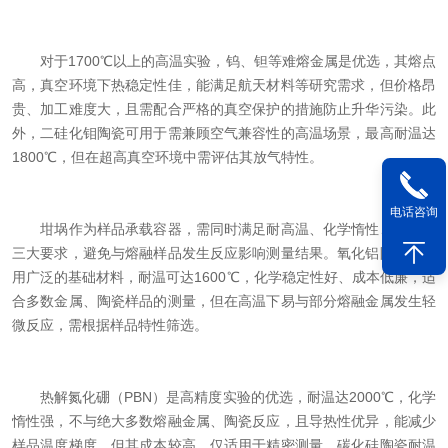
对于1700℃以上的高温实验，钨、钽等难熔金属是优选，其熔点
高，真空环境下热稳定性佳，能满足航天材料等研究需求，但价格昂
贵、加工难度大，且需配合严格的真空保护的措施防止升华污染。此
外，二硅化钼陶瓷可用于需兼顾空气兼容性的高温场景，最高耐温达
1800℃，但在超高真空环境中需评估其放气特性。
电话咨询
坩埚作为样品承载容器，需同时满足耐高温、化学惰性、低污染
三大要求，避免与熔融样品发生反应影响测量结果。氧化铝陶瓷是应
用广泛的基础材料，耐温可达1600℃，化学稳定性好、成本低廉，适
合多数金属、陶瓷样品的测量，但在高温下易与部分熔融金属发生轻
微反应，需根据样品特性筛选。
热解氮化硼（PBN）是高精度实验的优选，耐温达2000℃，化学
惰性强，不与绝大多数熔融金属、陶瓷反应，且导热性优异，能减少
样品温度梯度，但其成本较高，仅适用于精密测量。碳化硅陶瓷耐温