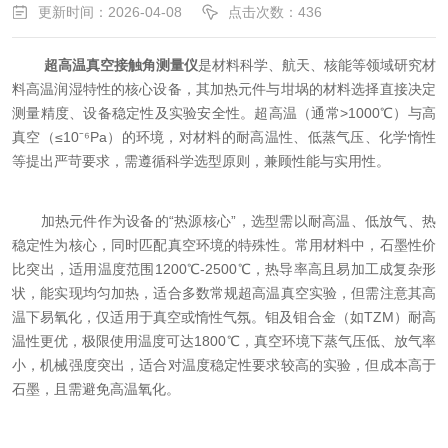
更新时间：2026-04-08
点击次数：436
超高温真空接触角测量仪
是材料科学、航天、核能等领域研究材
料高温润湿特性的核心设备，其加热元件与坩埚的材料选择直接决定
测量精度、设备稳定性及实验安全性。超高温（通常>1000℃）与高
真空（≤10⁻⁶Pa）的环境，对材料的耐高温性、低蒸气压、化学惰性
等提出严苛要求，需遵循科学选型原则，兼顾性能与实用性。
加热元件作为设备的“热源核心”，选型需以耐高温、低放气、热
稳定性为核心，同时匹配真空环境的特殊性。常用材料中，石墨性价
比突出，适用温度范围1200℃-2500℃，热导率高且易加工成复杂形
状，能实现均匀加热，适合多数常规超高温真空实验，但需注意其高
温下易氧化，仅适用于真空或惰性气氛。钼及钼合金（如TZM）耐高
温性更优，极限使用温度可达1800℃，真空环境下蒸气压低、放气率
小，机械强度突出，适合对温度稳定性要求较高的实验，但成本高于
石墨，且需避免高温氧化。