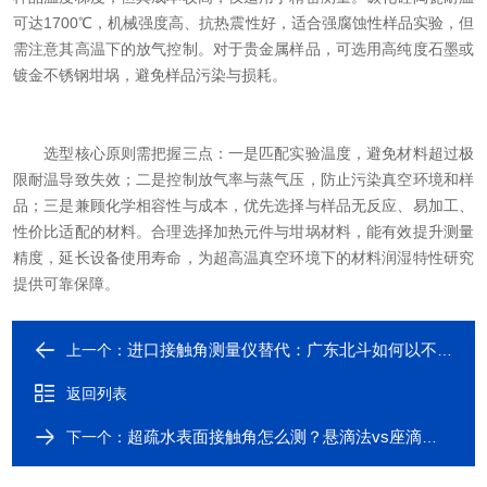
可达1700℃，机械强度高、抗热震性好，适合强腐蚀性样品实验，但
需注意其高温下的放气控制。对于贵金属样品，可选用高纯度石墨或
镀金不锈钢坩埚，避免样品污染与损耗。
选型核心原则需把握三点：一是匹配实验温度，避免材料超过极
限耐温导致失效；二是控制放气率与蒸气压，防止污染真空环境和样
品；三是兼顾化学相容性与成本，优先选择与样品无反应、易加工、
性价比适配的材料。合理选择加热元件与坩埚材料，能有效提升测量
精度，延长设备使用寿命，为超高温真空环境下的材料润湿特性研究
提供可靠保障。
进口接触角测量仪替代：广东北斗如何以不到一半的价格实现光学膜疏水检测？
上一个：
返回列表
超疏水表面接触角怎么测？悬滴法vs座滴法的实操对比与选择建议
下一个：