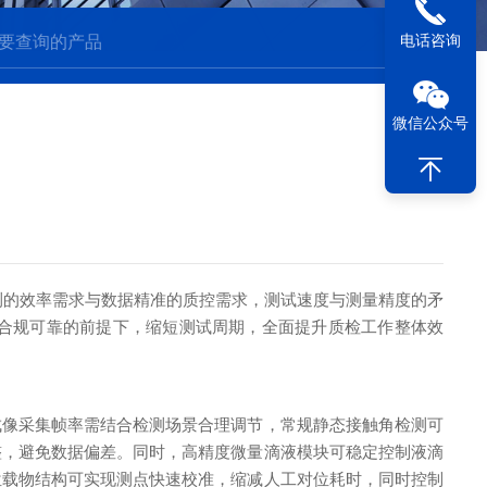
电话咨询
微信公众号
测的效率需求与数据精准的质控需求，测试速度与测量精度的矛
合规可靠的前提下，缩短测试周期，全面提升质检工作整体效
像采集帧率需结合检测场景合理调节，常规静态接触角检测可
整，避免数据偏差。同时，高精度微量滴液模块可稳定控制液滴
位载物结构可实现测点快速校准，缩减人工对位耗时，同时控制