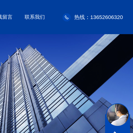
线留言
联系我们
热线：13652606320