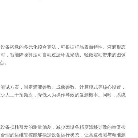
设备搭载的多元化拟合算法，可根据样品表面特性、液滴形态
同时，智能降噪算法可自动过滤环境光线、轻微震动带来的图像
点。
测试方案，固定滴液参数、成像参数、计算模式等核心设置，
减少人工干预频次，降低人为操作导致的复测概率。同时，系统
设备损耗引发的测量偏差，减少因设备精度漂移导致的重复检
。合理的运维管控能够稳定设备运行状态，让高速检测与精准测