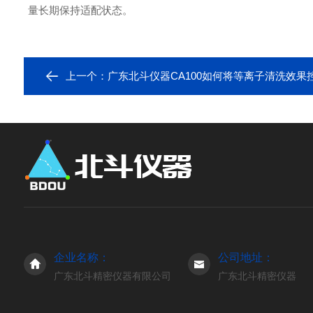
量长期保持适配状态。
上一个：
广东北斗仪器CA100如何将等离子清洗效果
企业名称：
公司地址：
广东北斗精密仪器有限公司
广东北斗精密仪器