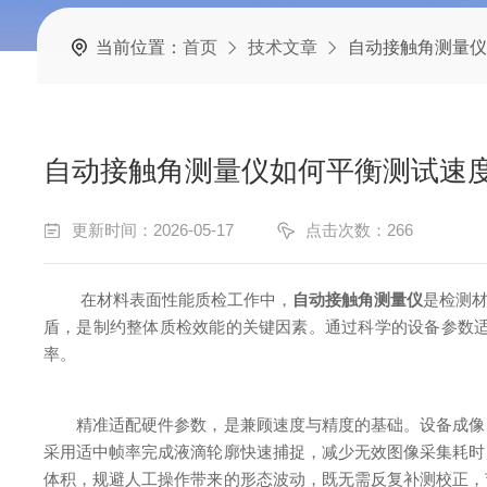
当前位置：
首页
技术文章
自动接触角测量仪
自动接触角测量仪如何平衡测试速
更新时间：2026-05-17
点击次数：266
在材料表面性能质检工作中，
自动接触角测量仪
是检测
盾，是制约整体质检效能的关键因素。通过科学的设备参数
率。
精准适配硬件参数，是兼顾速度与精度的基础。设备成像、
采用适中帧率完成液滴轮廓快速捕捉，减少无效图像采集耗时
体积，规避人工操作带来的形态波动，既无需反复补测校正，