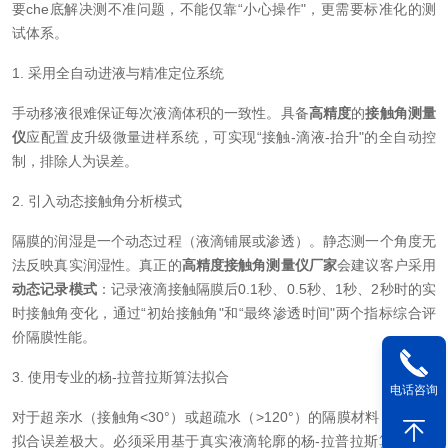
要che底解决测不准问题，不能仅靠“小心操作"，更需要标准化的测
试体系。
1. 采用全自动进液与精准定位系统
手动移液很难保证每次液滴体积的一致性。具备
高精度
的
接触角测量
仪
应配置皮升级微量进样系统，可实现“接触-滴液-抬升"的全自动控
制，排除人为误差。
2. 引入动态接触角分析模式
隔膜的润湿是一个动态过程（液滴铺展或渗透）。静态测一个角度无
法反映真实润湿性。真正的
高精度接触角测量仪厂家
会建议客户采用
动态记录模式
：记录液滴接触隔膜后0.1秒、0.5秒、1秒、2秒时的实
时接触角变化，通过“初始接触角"和“最终渗透时间"两个指标综合评
价隔膜性能。
3. 使用专业的杨-拉普拉斯算法拟合
电话咨询
对于超亲水（接触角<30°）或超疏水（>120°）的隔膜材料，传统圆
拟合误差极大。必须采用基于真实液滴轮廓的杨-拉普拉斯算法，并