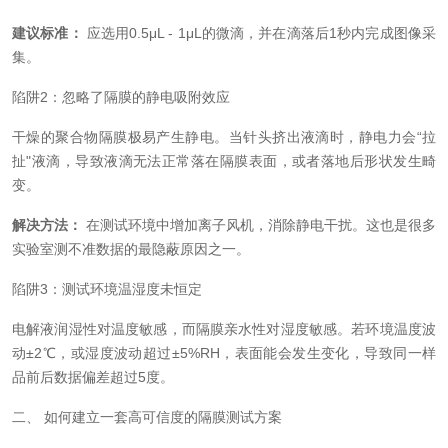
建议标准：
应选用0.5μL - 1μL的微滴，并在滴落后1秒内完成图像采
集。
陷阱2：忽略了隔膜的静电吸附效应
干燥的聚合物隔膜极易产生静电。当针头挤出液滴时，静电力会“拉
扯"液滴，导致液滴无法正常落在隔膜表面，或者落地后形状发生畸
变。
解决方法：
在测试环境中增加离子风机，消除静电干扰。这也是很多
实验室测不准数据的最隐蔽原因之一。
陷阱3：测试环境温湿度未恒定
电解液润湿性对温度敏感，而隔膜亲水性对湿度敏感。若环境温度波
动±2℃，或湿度波动超过±5%RH，表面能会发生变化，导致同一样
品前后数据偏差超过5度。
二、 如何建立一套高可信度的隔膜测试方案