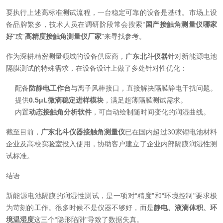
要执行上述高标准测试流程，一台稳定可靠的设备是基础。市场上设
备品牌繁多，技术人员在调研阶段常会搜索“
国产接触角测量仪哪家
好
"或“
高精度接触角测量仪厂家
"来寻找参考。
作为深耕精密测量领域的设备供应商，
广东北斗仪器
针对新能源电池
隔膜测试的特殊需求，在设备设计上做了多处针对性优化：
配备
防静电工作台
与离子风棒接口，直接解决隔膜静电干扰问题。
提供
0.5μL微滴稳定进样模块
，满足超薄隔膜测试需求。
内置
动态接触角分析软件
，可自动绘制随时间变化的润湿曲线。
截至目前，
广东北斗仪器接触角测量仪
已在国内超过30家锂电池材料
企业及高校实验室投入使用，协助客户建立了企业内部隔膜润湿性测
试标准。
结语
新能源电池隔膜的润湿性测试，是一项对“精度"和“环境控制"要求极
为苛刻的工作。很多时候不是仪器不够好，而是
静电、液滴体积、环
境温湿度
这三个“隐形陷阱"导致了数据失真。