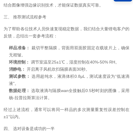
结合图像增强边缘识别技术，才能保证数据真实可靠。
三、 推荐测试流程参考
为了帮助各位技术人员快速复现稳定数据，我们结合大量锂电客户的
反馈，总结出一套参考流程：
样品准备：
裁切平整隔膜，背面用双面胶固定在载玻片上，确保
无褶皱。
环境控制：
调节室温至25±1℃，湿度控制在40%-50% RH。
消静电：
开启离子风机吹扫隔膜表面30秒。
测试参数：
选用超纯水，液滴体积0.8μL，测试速度设为“低速滴
液"。
数据处理：
选取液滴与隔膜wan全接触后0.5秒时刻的图像，采用
杨-拉普拉斯算法计算。
经过上述流程，通常可以将同一样品的多次测量重复性误差控制在
±1°以内。
四、 选对设备是成功的一半