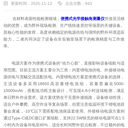
更新时间：2025-11-13
点击次数：843
在材料表面性能检测领域，
便携式光学接触角测量仪
凭借灵活移
动的优势，成为野外现场检测、生产线快速质控等场景的关键设备。
其核心性能的发挥，高度依赖稳定的电源供给与强悍的野外环境适应
能力，二者共同决定了设备在非实验室场景下的检测精度与工作效
率。
电源方案作为便携式设备的“动力心脏”，直接影响设备续航与适
用范围。目前主流方案主要分为三类：内置锂电池供电、外接移动电
源供电与宽幅交流适配供电。内置锂电池方案是便携式设备的选择，
主流设备多采用18650高容量锂电池组，容量普遍在5000-
10000mAh，搭配低功耗主板设计，可实现4-8小时连续检测，满足
单日野外作业需求。该方案优势在于无需外接线路，设备移动性强，
适合户外攀爬、高空作业等复杂场景，但需注意低温环境下锂电池容
量会衰减，-10℃以下需搭配电池保温套使用。外接移动电源方案则
通过Type-C或DC接口扩展续航，支持22.5W快充的移动电源可在1.5
小时内为设备补电至80%，适合长时间野外驻点检测，不过额外的电