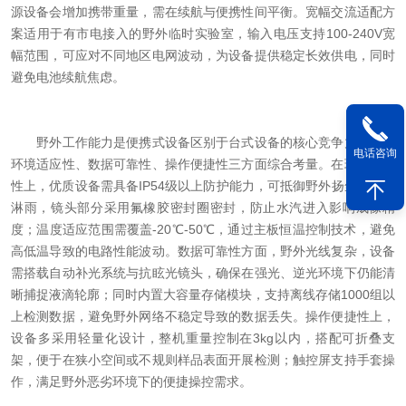
源设备会增加携带重量，需在续航与便携性间平衡。宽幅交流适配方
案适用于有市电接入的野外临时实验室，输入电压支持100-240V宽
幅范围，可应对不同地区电网波动，为设备提供稳定长效供电，同时
避免电池续航焦虑。
野外工作能力是便携式设备区别于台式设备的核心竞争力，需从
电话咨询
环境适应性、数据可靠性、操作便捷性三方面综合考量。在环境适应
性上，优质设备需具备IP54级以上防护能力，可抵御野外扬尘与短时
淋雨，镜头部分采用氟橡胶密封圈密封，防止水汽进入影响成像精
度；温度适应范围需覆盖-20℃-50℃，通过主板恒温控制技术，避免
高低温导致的电路性能波动。数据可靠性方面，野外光线复杂，设备
需搭载自动补光系统与抗眩光镜头，确保在强光、逆光环境下仍能清
晰捕捉液滴轮廓；同时内置大容量存储模块，支持离线存储1000组以
上检测数据，避免野外网络不稳定导致的数据丢失。操作便捷性上，
设备多采用轻量化设计，整机重量控制在3kg以内，搭配可折叠支
架，便于在狭小空间或不规则样品表面开展检测；触控屏支持手套操
作，满足野外恶劣环境下的便捷操控需求。