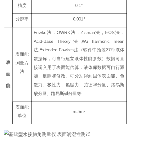
精度
0.1°
分辨率
0.001°
Fowks法，OWRK法，Zisman法，EOS法，
Acid-Base Theory法,Wu harmonic mean
法,Extended Fowkes法（软件中预装37种液体
表面能
数据库，可自行建立液体性能参数）数据可直
表
测量方
接调入用于表面能估算，液体库数据可自行添
法
面
加、删除和修改。可分别得到固体表面能、色
散力、极性力、氢键力、范德华分量、路易斯
能
酸分量、路易斯碱分量等
表面能
mJ/m²
单位