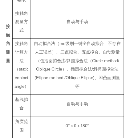
接触角
测量方
自动与手动
接
式
触
角
接触角
自动拟合法（ms级别一键全自动拟合，不存在
测
计算方
人工误差）、三点拟合、五点拟合、自动测量
量
法
（包括圆拟合法/斜圆拟合法（Circle method/
（static
Oblique Circle）、椭圆拟合法/斜椭圆拟合法
contact
(Ellipse method /Oblique Ellipse)、凹凸面测量
angle）
等
基线拟
自动与手动
合
角度范
0°＜θ＜180°
围