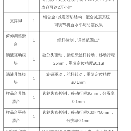
寿命可达2万小时
铝合金+减震胶垫结构，配合减震系统，
支撑脚
1
可调节机台水平与防震效果
俯仰调整滑
1
螺杆控制，调整范围±1°
台
滴液驱动模
微分头驱动，超细牙丝杆转动，移动行程
1
块
25mm，重复定位精度±0.1μl
滴液升降模
旋钮驱动，丝杆转动，重复定位精度
1
块
±
0.1mm
样品台升降
齿轮齿条控制，移动行程30mm，分辨率
1
滑台
0.1mm
样品台平移
齿轮齿条控制，移动行程X30×Y50mm，
1
滑台
分辨率0.1mm