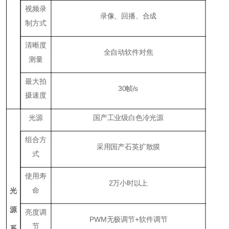
视频录
录像、回播、合成
制方式
清晰度
全自动软件对焦
测量
最大拍
30帧/s
摄速度
光源
国产工业级白色冷光源
组合方
采用国产石英扩散膜
式
使用寿
2万小时以上
命
光
源
亮度调
PWM无极调节+软件调节
节
系