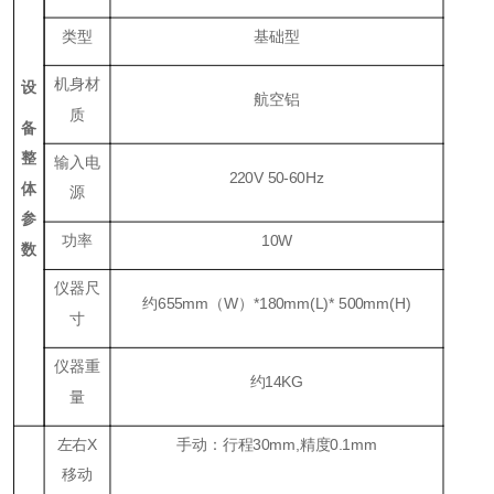
类型
基础型
机身材
设
航空铝
质
备
整
输入电
220V 50-60Hz
体
源
参
功率
10W
数
仪器尺
约655mm（W）*180mm(L)* 500mm(H)
寸
仪器重
约14KG
量
左右
X
手动：行程
30mm,
精度
0.1mm
移动