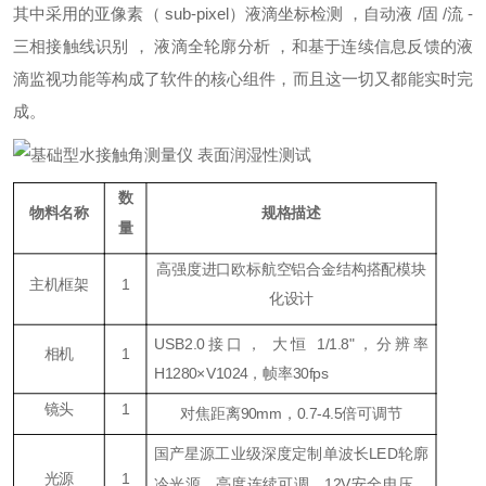
其中采用的亚像素（ sub-pixel）液滴坐标检测 ，自动液 /固 /流 -
三相接触线识别 ， 液滴全轮廓分析 ，和基于连续信息反馈的液
滴监视功能等构成了软件的核心组件，而且这一切又都能实时完
成。
数
物料名称
规格描述
量
高强度进口欧标航空铝合金结构搭配模块
主机框架
1
化设计
USB2.0接口， 大恒 1/1.8"
，
分辨率
相机
1
H1280×V1024，帧率
30fps
镜头
1
对焦距离90mm，
0.7-4.5倍可调节
国产星源工业级深度定制单波长LED轮廓
光源
1
冷光源，亮度连续可调，
12V安全电压，