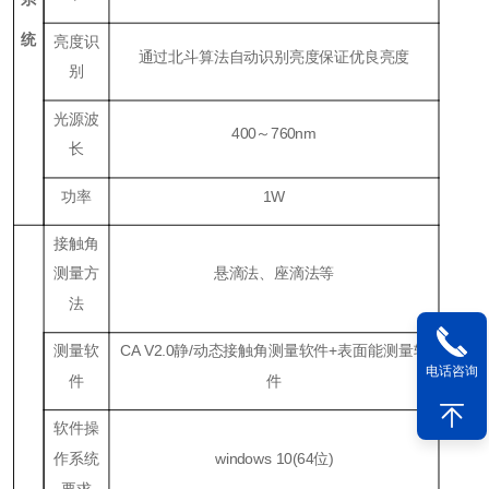
统
亮度识
通过北斗算法自动识别亮度保证优良亮度
别
光源波
400～760nm
长
功率
1W
接触角
测量方
悬滴法、座滴法等
法
测量软
CA V2.0静/动态接触角测量软件+表面能测量软
电话咨询
件
件
软件操
作系统
windows 10(64位)
要求