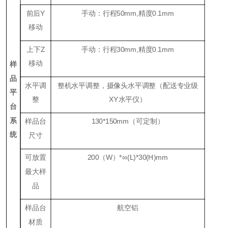
前后
Y
手动：行程
50mm,
精度
0.1mm
移动
上下
Z
手动：行程
30mm,
精度
0.1mm
移动
样
品
水平调
整机水平调整，摄像头水平调整（配送专业级
平
整
XY
水平仪）
台
系
样品台
130*150mm
（可定制）
统
尺寸
可放置
200
（
W
）
*
∞
(L)*30(H)mm
最大样
品
样品台
航空铝
材质