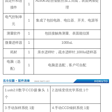
固定件和连
AL6061铝合金数控加工而成，表面烤漆处
1
接件
理
电气控制单
1
集成了包括电路、电位器、开关、电源等
元
测量软件
1
包括接触角测量、表面能估算
微量进样器
1
1000uL
耗材
1
亲水进样针，疏水进样针,1000ul进样器
电脑（
选
1
电脑是选配，客户可自配
配
）
1.usb2.0数字CCD摄像头 1
2.连续变倍光学系统 1个
个
3.手动加样系统 1套
4.手动CCD倾斜系统 1套