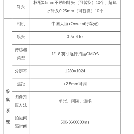
标配0.5mm不锈钢针头（可替换）10个、超疏
针头
水针头0.25mm（可替换）10个
相机
中国大恒 (Onsemi行曝光)
镜头
0.7x-4.5x
传感器
1/1.8 英寸逐行扫描CMOS
类型
分辨率
1280×1024
焦距
±2.5mm可调
采
图像拍
集
单张、间隔、连续
摄方法
系
拍摄间
统
500-3600000ms
隔时间