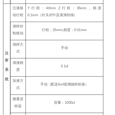
注液移
Y行程：40mm Z行程：35mm，精度
动行程
0.1mm（针头对中及液滴转移）
滴样控
行程：25mm,精度：0.01mm
制移动
滴样方
手动
式
注
射
滴液精
0.1ul
系
度
统
加液方
手动（配送5ml玻璃烧杯加液）
式
微量进
容量：1000ul
样器