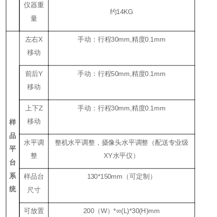
仪器重
约
14KG
量
左右
X
手动：行程
30mm,
精度
0.1mm
移动
前后
Y
手动：行程
50mm,
精度
0.1mm
移动
上下
Z
手动：行程
30mm,
精度
0.1mm
移动
样
品
水平调
整机水平调整，摄像头水平调整（配送专业级
平
整
XY
水平仪）
台
系
样品台
130*150mm
（可定制）
统
尺寸
可放置
200
（
W
）
*
∞
(L)*30(H)mm