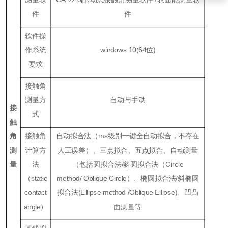
件
件
软件操
作系统
windows
10
(
64位
)
要求
接触角
测量方
自动与手动
接
式
触
角
接触角
自动拟合法（ms级别一键全自动拟合，不存在
测
计算方
人工误差）、三点拟合、五点拟合、自动测量
量
法
（包括圆拟合法/斜圆拟合法（Ci
rcle
（
static
method
/
Oblique
Ci
rcle
）、椭圆拟合法/斜椭圆
contact
拟合法(
Ellipse method /Oblique Ellipse)
、凹凸
angle
）
面测量等