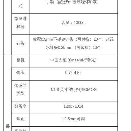
手动（配送
5ml
玻璃烧杯加液）
式
微量进
容量：
1000ul
样器
标配
0.5mm
不锈钢针头（可替换）
1
0个、超疏
针头
水针头
0.25mm
（可替换）
1
0个
相机
中国大恒 (Onsemi行曝光
)
镜头
0.7
x
-4.5x
传感器
1/1.8 英寸逐行扫描CMOS
类型
分辨率
1280×1024
焦距
±2
.5
mm可调
采