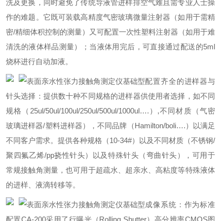
洗及更换，同时避免了传统导液管进样排空气难且需专业人士操
作的难题。它既可装载高精度气密玻璃微量注射器（如用于需精
密/精细体积控制的测量）又可配置一次性塑料注射器（如用于难
清洗的液体样品测量）；当液体用完后，可直接通过配送的5ml
烧杯进行自动加液。
配置齐全的进样器与
针头选择：提供数十种不同规格的进样器供使用者选择，如不同
规格（25ul/50ul/100ul/250ul/500ul/1000ul….）,不同材质（气密
玻璃进样器/塑料进样器），不同品牌（Hamilton/boli….）以满足
不同客户需求。提供各种规格（10-34#）以及不同材质（不锈钢/
聚四氟乙烯/pp挠性针头）以及特殊针头（弯曲针头），可用于
常规接触角测量，也可用于超疏水、超亲水、高粘度等特殊液体
的进样、液滴转移等。
成像系统：作为标准
配置CA-200采用了行曝光（Rolling Shutter）高分辨率CMOS图