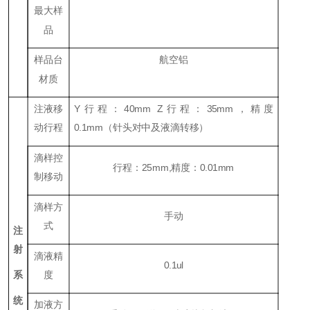
最大样
品
样品台
航空铝
材质
注液移
Y
行程：
40mm Z
行程：
35mm
，精度
动行程
0.1mm
（针头对中及液滴转移）
滴样控
行程：
25mm,
精度：
0.01mm
制移动
滴样方
手动
式
注
射
滴液精
0.1ul
系
度
统
加液方