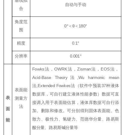
基线拟
自动与手动
合
角度范
0
°＜θ＜
180
°
围
精度
0.1
°
分辨率
0.001
°
Fowks
法，
OWRK
法，
Zisman
法，
EOS
法，
Ac
id-Base Theory
法
,Wu harmonic mean
法
,E
x
tended Fowkes
法（软件中预装37种液体
表面能
数据库，可自行建立液体性能参数）数据可直
表
测量方
接调入用于表面能估算，液体库数据可自行添
法
面
加、删除和修改。可分别得到固体表面能、色
散力、极性力、氢键力、范德华分量、路易斯
能
酸分量、路易斯碱分量等