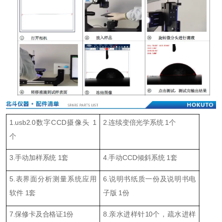
1.usb2.0数字CCD摄像头 1
2.连续变倍光学系统 1个
个
3.
手动
加样
系统
1
套
4.手动CCD
倾斜系统
1
套
5.
表界面
分析测量系统应用
6.说明书
纸质一份
及
说明书
电
软件 1
套
子版 1份
7.
保修卡及合格证1份
8.
亲水进样针
10
个，疏水进样