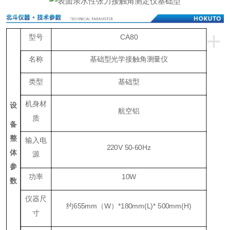
+
型号
CA80
名称
基础型光学接触角测量仪
类型
基础型
机身材
设
航空铝
质
备
整
输入电
220V 50-60Hz
体
源
参
功率
1
0W
数
仪器尺
约655mm（W）*180mm(L)* 500mm(H)
寸