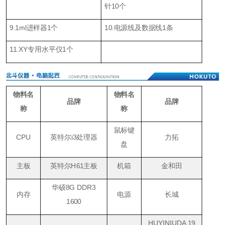
针
1
0个
9.1ml
进样器
1
个
10.
电源线及数据线1条
11.XY
专用水平仪1个
物料名
物料名
品牌
品牌
称
称
鼠标键
CPU
英特尔i3处理器
力拓
盘
主板
英特尔H61主板
机箱
金和田
华硕8G DDR3
内存
电源
长城
1600
HUYINIUDA 19