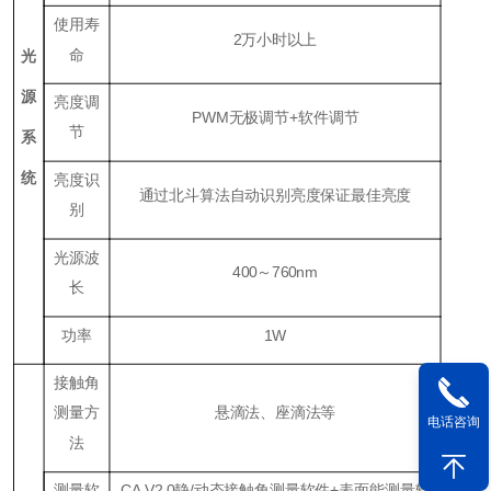
使用寿
2
万小时以上
命
光
源
亮度调
P
WM
无极调节+软件调节
节
系
统
亮度识
通过北斗算法自动识别亮度保证最佳亮度
别
光源波
400～760nm
长
功率
1W
接触角
测量方
悬滴法、座滴法等
电话咨询
法
测量软
CA V2.0
静
/
动态接触角测量软件
+
表面能测量软