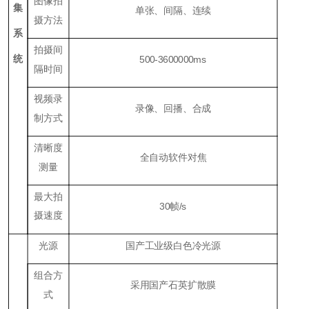
图像拍
集
单张、间隔、连续
摄方法
系
拍摄间
统
500
-3600
000
ms
隔时间
视频录
录像、回播、合成
制方式
清晰度
全自动软件对焦
测量
最大拍
3
0帧/s
摄速度
光源
国产工业级白色冷光源
组合方
采用国产石英扩散膜
式