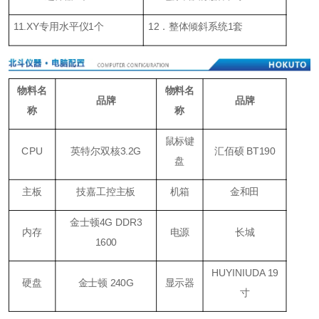
11.XY专用水平仪1个
12．整体倾斜系统1套
物料名
物料名
品牌
品牌
称
称
鼠标键
CPU
英特尔双核3.2G
汇佰硕 BT190
盘
主板
技嘉工控主板
机箱
金和田
金士顿4G DDR3
内存
电源
长城
1600
HUYINIUDA 19
硬盘
金士顿 240G
显示器
寸