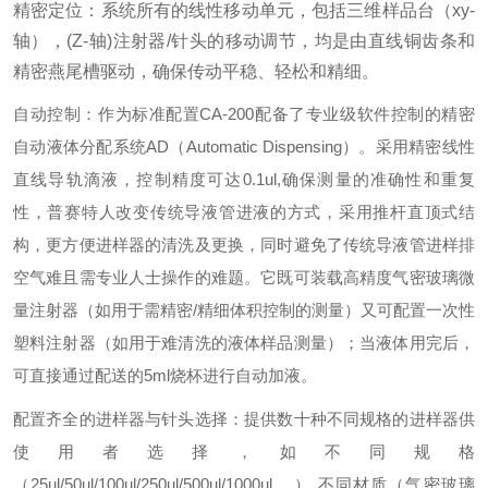
精密定位：系统所有的线性移动单元，包括三维样品台（xy-
轴），(Z-轴)注射器/针头的移动调节，均是由直线铜齿条和
精密燕尾槽驱动，确保传动平稳、轻松和精细。
自动控制：作为标准配置CA-200配备了专业级软件控制的精密
自动液体分配系统AD（Automatic Dispensing）。采用精密线性
直线导轨滴液，控制精度可达0.1ul,确保测量的准确性和重复
性，普赛特人改变传统导液管进液的方式，采用推杆直顶式结
构，更方便进样器的清洗及更换，同时避免了传统导液管进样排
空气难且需专业人士操作的难题。它既可装载高精度气密玻璃微
量注射器（如用于需精密/精细体积控制的测量）又可配置一次性
塑料注射器（如用于难清洗的液体样品测量）；当液体用完后，
可直接通过配送的5ml烧杯进行自动加液。
配置齐全的进样器与针头选择：提供数十种不同规格的进样器供
使用者选择，如不同规格
（25ul/50ul/100ul/250ul/500ul/1000ul….）,不同材质（气密玻璃