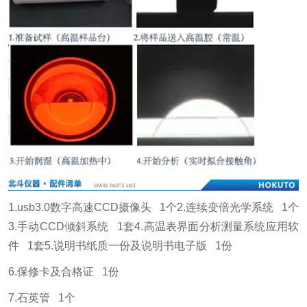
1.usb3.0数字高速CCD摄像头 1个
2.连续变倍光学系统 1个
3.手动CCD倾斜系统 1套
4.高温表界面分析测量系统应用软
件 1套
5.说明书纸质一份及说明书电子版 1份
6.保修卡及合格证 1份
7.石英管 1个