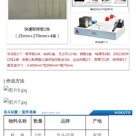
| 作业方法
物料名称
数量
品牌
产地
机 座
1架
北斗仪器
东莞