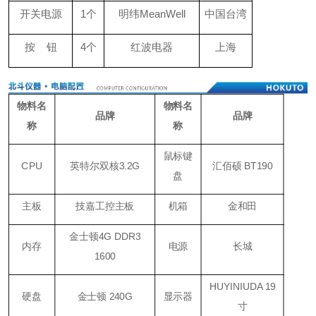
开关电源
1个
明纬MeanWell
中国台湾
按 钮
4个
红波电器
上海
物料名
物料名
品牌
品牌
称
称
鼠标键
CPU
英特尔双核3.2G
汇佰硕 BT190
盘
主板
技嘉工控主板
机箱
金和田
金士顿4G DDR3
内存
电源
长城
1600
HUYINIUDA 19
硬盘
金士顿 240G
显示器
寸