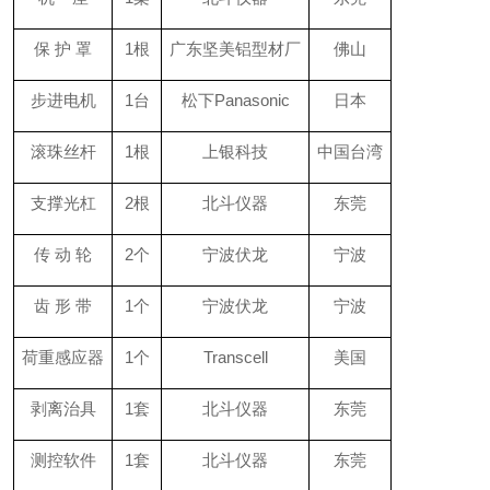
保 护 罩
1根
广东坚美铝型材厂
佛山
步进电机
1台
松下Panasonic
日本
滚珠丝杆
1根
上银科技
中国台湾
支撑光杠
2根
北斗仪器
东莞
传 动 轮
2个
宁波伏龙
宁波
齿 形 带
1个
宁波伏龙
宁波
荷重感应器
1个
Transcell
美国
剥离治具
1套
北斗仪器
东莞
测控软件
1套
北斗仪器
东莞