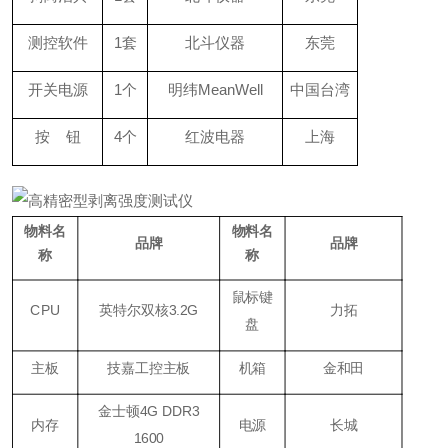
测控软件
1套
北斗仪器
东莞
开关电源
1个
明纬MeanWell
中国台湾
按 钮
4个
红波电器
上海
物料名
物料名
品牌
品牌
称
称
鼠标键
CPU
英特尔双核3.2G
力拓
盘
主板
技嘉工控主板
机箱
金和田
金士顿4G DDR3
内存
电源
长城
1600