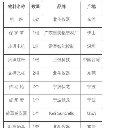
物料名称
数量
品牌
产地
机 座
1架
北斗仪器
东莞
保 护 罩
1根
广东坚美铝型材厂
佛山
步进电机
1台
雷赛智能控制
深圳
滚珠丝杆
1根
上银科技
中国台湾
支撑光杠
2根
北斗仪器
东莞
传 动 轮
2个
宁波伏龙
宁波
齿 形 带
1个
宁波伏龙
宁波
荷重感应器
1个
Keli SunCells
USA
剥离治具
1套
北斗仪器
东莞