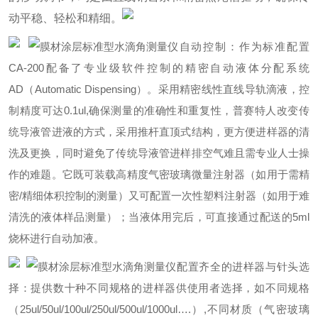
动平稳、轻松和精细。
自动控制：作为标准配置
CA-200配备了专业级软件控制的精密自动液体分配系统
AD（Automatic Dispensing）。采用精密线性直线导轨滴液，控
制精度可达0.1ul,确保测量的准确性和重复性，普赛特人改变传
统导液管进液的方式，采用推杆直顶式结构，更方便进样器的清
洗及更换，同时避免了传统导液管进样排空气难且需专业人士操
作的难题。它既可装载高精度气密玻璃微量注射器（如用于需精
密/精细体积控制的测量）又可配置一次性塑料注射器（如用于难
清洗的液体样品测量）；当液体用完后，可直接通过配送的5ml
烧杯进行自动加液。
配置齐全的进样器与针头选
择：提供数十种不同规格的进样器供使用者选择，如不同规格
（25ul/50ul/100ul/250ul/500ul/1000ul….）,不同材质（气密玻璃