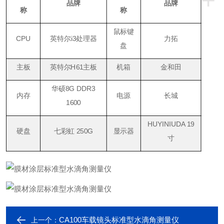
+
品牌
品牌
称
称
鼠标键
CPU
英特尔i3处理器
力拓
盘
主板
英特尔H61主板
机箱
金和田
华硕8G DDR3
内存
电源
长城
1600
HUYINIUDA 19
硬盘
七彩虹 250G
显示器
寸
CA100车载镜头标准型水滴角测量仪
上一个：