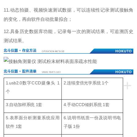
11.
动态拍摄、视频快速测试数据，可以连续性记录测试接触角
的变化，再由软件自动批量拟合；
12.
具备历史数据库功能，记录每一次的测试结果，可追溯历史
测试结果。
+
1.usb2.0数字CCD摄像头 1
2.连续变倍光学系统 1个
个
3.
自动
加样
系统
1
套
4.手动CCD
倾斜系统
1
套
5.
表界面
分析测量系统应用
6.说明书
纸质一份
及
说明书
电
软件 1
套
子版 1份