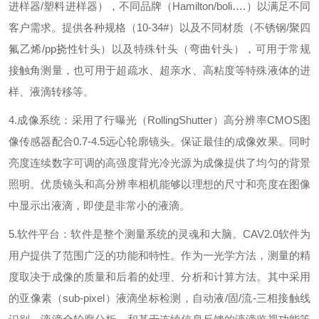
进样器
/
塑料进样器），不同品牌（
Hamilton/boli
…
.
）以满足不同
客户需求。提供各种规格（
10-34#
）以及不同材质（不锈钢
/
聚四
氟乙烯
/pp
挠性针头）以及特殊针头（弯曲针头），可用于常规
接触角测量，也可用于超疏水、超亲水、高粘度等特殊液体的进
样、液滴转移等。
4.
成像系统：采用了行曝光（
RollingShutter
）高分辨率
CMOS
图
像传感器配合
0.7-4.5
远心轮廓镜头。保证最佳的成像效果。同时
亮度连续数字可调的高强度背光冷光源为成像提供了均匀的背景
照明。优质镜头和高分辨率相机能够以理想的尺寸和亮度在图像
中显示出液滴，即使是非常小的液滴。
5.
软件平台：软件是整个测量系统的灵魂和大脑。
CAV2.0
软件为
用户提供了范围广泛的功能和特性。作为一光学方法，测量的精
度取决于成像的质量和后着的处理、分析和计算方法。其中采用
的亚像素（
sub-pixel
）液滴坐标检测，自动液
/
固
/
流
-
三相接触线