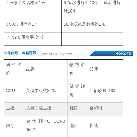
7.
保修卡及合格证1份
8.
亲水进样针
10
个，疏水进样
针
1
0个
9.500
u
l
进样器
1
个
10.
电源线及数据线1条
11.XY
专用水平仪1个
物料名
物料名
品牌
品牌
称
称
鼠标键
CPU
英特尔双核3.2G
汇佰硕 BT190
盘
主板
技嘉工控主板
机箱
金和田
金士顿4G DDR3
内存
电源
长城
1600