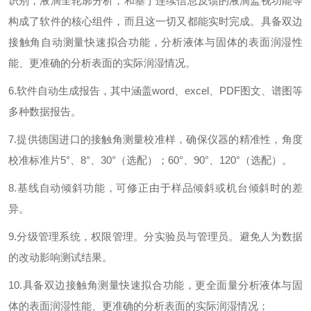
识别，液滴全轮廓分析，和基于连续信息反馈的液滴监视功能等
构成了软件的核心组件，而且这一切又都能实时完成。具备双边
接触角自动测量快速拟合功能，分析液体与固体的表面润湿性
能、更准确的分析表面的实际润湿情况。
6.
软件自动生成报告，其中涵盖
word
、
excel
、
PDF
图文、谱图等
多种数据报告。
7.
提供德国进口的接触角测量校准样，确保仪器的精准性，角度
校准标准片
5
°、
8
°、
30
°（选配）；
60
°、
90
°、
120
°（选配）。
8.
基线自动倾斜功能，可修正由于样品倾斜或机台倾斜时的差
异。
9.
分级管理系统，权限管理。分实验员与管理员。避免人为数据
的改动影响测试结果。
10.
具备双边接触角测量快速拟合功能，更全面量分析液体与固
体的表面润湿性能、更准确的分析表面的实际润湿情况；