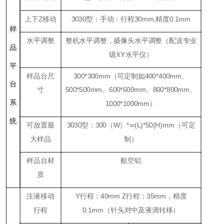
上下
Z
移动
3
030
型：手动：行程
30mm,
精度
0
.1
mm
样
水平调整
整机水平调整，摄像头水平调整（配送专业
品
级
XY
水平仪）
平
样品台尺
30
0*
300
mm
（可定制如400*400
mm
、
台
寸
500*
500mm
、600*600
mm
、800*800
mm
、
系
1000*1000mm）
统
可放置最
3030
型：
300
（
W
）
*
∞
(L)*50(H)mm
（可定
大样品
制）
样品台材
航空铝
质
注液移动
Y
行程：
40mm Z
行程：
35mm
，精度
行程
0.1mm
（针头对中及液滴转移）