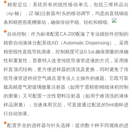
精密定位：系统所有的线性移动单元，包括三维样品台
（xy-轴），(Z-轴)注射器/针头的移动调节，均是由直线铜齿
条和精密燕尾槽驱动，确保传动平稳、轻松和精细。
自动控制：作为标准配置CA-200配备了专业级软件控制的
精密自动液体分配系统AD（Automatic Dispensing）。采用
精密线性直线导轨滴液，控制精度可达0.1ul,确保测量的准确
性和重复性，普赛特人改变传统导液管进液的方式，采用推
杆直顶式结构，更方便进样器的清洗及更换，同时避免了传
统导液管进样排空气难且需专业人士操作的难题。它既可装
载高精度气密玻璃微量注射器（如用于需精密/精细体积控制
的测量）又可配置一次性塑料注射器（如用于难清洗的液体
样品测量）；当液体用完后，可直接通过配送的5ml烧杯进
行自动加液。
配置齐全的进样器与针头选择：提供数十种不同规格的进