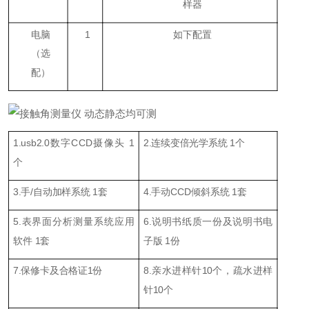
样器
电脑
1
如下配置
（
选
配
）
1.usb2.0数字CCD摄像头 1
2.连续变倍光学系统 1个
个
3.
手/自动
加样
系统
1
套
4.手动CCD
倾斜系统
1
套
5.
表界面
分析测量系统应用
6.说明书
纸质一份
及
说明书
电
软件 1
套
子版 1份
7.
保修卡及合格证1份
8.
亲水进样针
10
个，疏水进样
针
1
0个