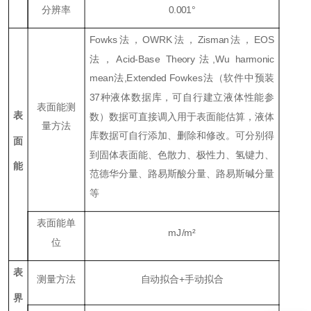
分辨率
0.001
°
Fowks
法，
OWRK
法，
Zisman
法，
EOS
法，Ac
id-Base Theory
法
,Wu harmonic
mean
法
,E
x
tended Fowkes
法（软件中预装
37种液体数据库，可自行建立液体性能参
表面能测
表
数）数据可直接调入用于表面能估算，液体
量方法
库数据可自行添加、删除和修改。可分别得
面
到固体表面能、色散力、极性力、氢键力、
能
范德华分量、路易斯酸分量、路易斯碱分量
等
表面能单
mJ/m
²
位
表
测量方法
自动拟合+手动拟合
界