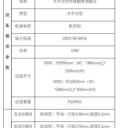
名称
大平台光学接触角测量仪
类型
大平台型
设
备
机身材质
航空铝
整
输入电源
220V 50-60Hz
体
功率
1
0W
参
3
030
：约
9
50
mm
（
W
）
*
38
0mm(L)*
数
550mm(H)
仪器尺寸
5
050
：约1050
mm
（
W
）
*
38
0mm(L)*
60
0mm(H)
仪器重量
约
30KG
左右
X
移动
3
030
型：手动：行程
130mm,
精度
0.
1
mm
前后
Y
移动
3
030
型：手动：行程
170mm,
精度
0.
1
mm