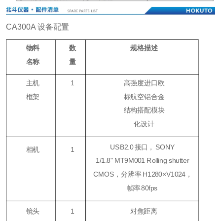
CA300A 设备配置
物料
数
规格描述
名称
量
主机
1
高强度进口欧
框架
标航空铝合金
结构搭配模块
化设计
USB2.0
接口，
SONY
相机
1
1/1.8
"
MT9M001 Rolling shutter
CMOS，
分辨
率
H1280×V1024
，
帧率
80fps
镜头
1
对焦距离