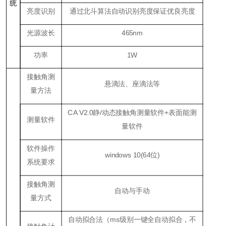
统
亮度识别
通过北斗算法自动识别亮度保证优良亮度
光源波长
465
nm
功率
1W
接触角测
悬滴法、座滴法等
量方法
CA V2.0
静
/
动态接触角测量软件
+
表面能测
测量软件
量软件
软件操作
windows
10
(
64位
)
系统要求
接触角测
自动与手动
量方式
自动拟合法（ms级别一键全自动拟合，不