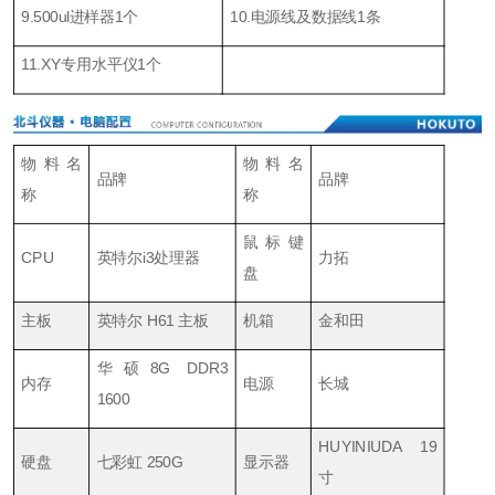
9.500
u
l
进样器
1
个
10.
电源线及数据线1条
11.XY
专用水平仪1个
物料名
物料名
品牌
品牌
称
称
鼠标键
CPU
英特尔i3处理器
力拓
盘
主板
英特尔 H61 主板
机箱
金和田
华硕8G DDR3
内存
电源
长城
1600
HUYINIUDA 19
硬盘
七彩虹 250G
显示器
寸