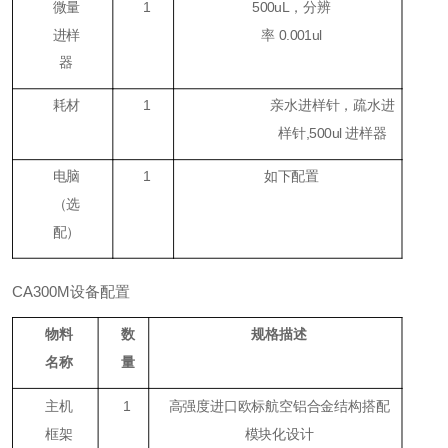
微量
1
500uL，分辨
进样
率 0.001ul
器
耗材
1
亲水进样针，疏水进
样针,500ul 进样器
电脑
1
如下配置
（
选
配
）
CA300M设备配置
物料
数
规格描述
名称
量
主机
1
高强度进口欧标航空铝合金结构搭配
框架
模块化设计