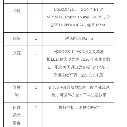
USB2.0 接口， SONY 1/1.8"
相机
1
MT9M001 Rolling shutter CMOS，分
辨率H1280×V1024，帧率 80fps
镜头
1
对焦距离 90mm
日本
CCS
工业级深度定制单波
光源
1
长
LED
轮廓冷光源，
120
个密集光源
点，配合美国进口柔光板与均光板，
亮度连续可调，
12V
安全电压
支撑
1
铝合金+减震胶垫结构，配合减震系
脚
统，可调节机台水平与防震效果
俯仰
1
螺杆控制，调整范围±1°
调整
滑台