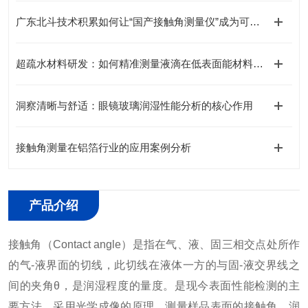
广东北斗技术积累如何让“国产接触角测量仪”成为可靠选择
超疏水材料研发：如何精准测量液滴在低表面能材料上的“滚动角”？
洞察清晰与舒适：眼镜玻璃润湿性能分析的核心作用
接触角测量在铝箔行业的应用案例分析
产品介绍
接触角（Contact angle）是指在气、液、固三相交点处所作
的气-液界面的切线，此切线在液体一方的与固-液交界线之
间的夹角θ，是润湿程度的量度。是现今表面性能检测的主
要方法。采用光学成像的原理，测量样品表面的接触角、润