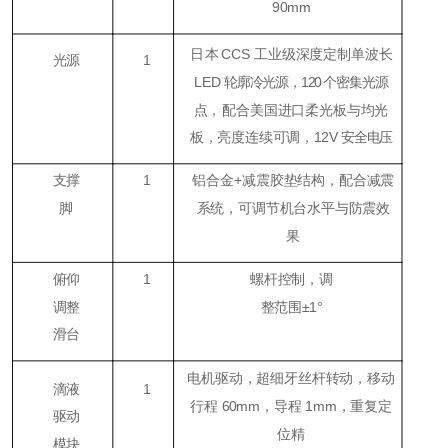
90mm
日本
CCS
工业级深度定制单波长
光源
1
LED
轮廓冷光源，
120
个密集光源
点，
配合美国进口柔光板与均光
板，亮度连续可调，
12V
安全电压
支撑
1
铝合金+减震胶垫结构，配合减震
脚
系统，可调节机台水平与防震效
果
俯仰
1
螺杆控制，调
调整
整范围±1°
滑台
电机驱动，超细牙丝杆转动，移动
滴液
1
行程 60mm，导程 1mm，重复定
驱动
位精
模块