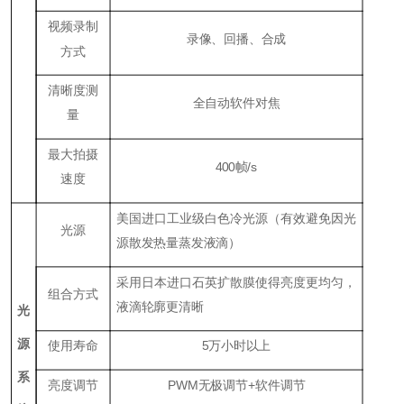
视频录制
录像、回播、合成
方式
清晰度测
全自动软件对焦
量
最大拍摄
400
帧/s
速度
美国进口工业级白色冷光源（有效避免因光
光源
源散发热量蒸发液滴）
采用日本进口石英扩散膜使得亮度更均匀，
组合方式
液滴轮廓更清晰
光
源
使用寿命
5
万小时以上
系
亮度调节
P
WM
无极调节+软件调节