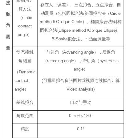
接触角计
接
存在人工误差）、三点拟合、五点拟合、自
算方法
动测量（包括圆拟合法/斜圆拟合法（Ci
rcle
触
（
static
method
/
Oblique
Ci
rcle
）、椭圆拟合法/斜椭
角
contact
圆拟合法(
Ellipse method /Oblique Ellipse)
、
angle
）
测
B
-S
na
ke
拟合法、凹凸面测量等
量
动态接触
前进角（
Advancing angle
），后退角
角测量
（
receding angle
），滞后角（
hysteresis
angle
）
（
Dynamic
contact
(可批量拟合多张图片或视频连续拟合计算
angle
）
Vi
deo analysis)
基线拟合
自动与手动
角度范围
0
°＜θ＜
180
°
精度
0.1
°