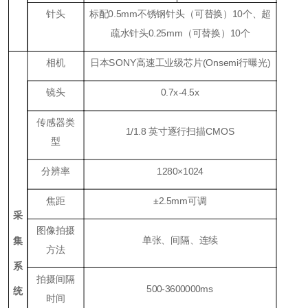
针头
标配
0.5mm
不锈钢针头（可替换）
1
0个、超
疏水针头
0.25mm
（可替换）
1
0个
相机
日本
SONY
高速工业级芯片(Onsemi行曝光
)
镜头
0.7
x
-4.5x
传感器类
1/1.8 英寸逐行扫描CMOS
型
分辨率
1280×1024
焦距
±2
.5
mm可调
采
图像拍摄
单张、间隔、连续
集
方法
系
拍摄间隔
500
-3600
000
ms
统
时间