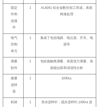
固定
1
AL6061 铝合金数控加工而成，表面
件和
烤漆处理
连接
件
电气
1
集成了包括电路、电位器、开关、电
控制
源等
单元
测量
1
包括接触角测量、表面张力测量、表
软件
面能估算和润湿性分析
微量
1
1000uL
进样
器
耗材
1
亲水进样针，疏水进样针,1000ul 进