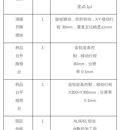
度±0.1μl
滴液
1
旋钮驱动，丝杆转动，XY 移动行
升降
程 30mm，重复定位精度±1mm
模块
样品
1
齿轮齿条控
台升
制，移动行程
降滑
30mm，分辨
台
率 0.1mm
样品
1
齿轮齿条控制，移动行程
台平
X300×Y300mm，分辨率
移滑
0.1mm
台
固定
1
AL6061 铝合
件和
金数控加工而