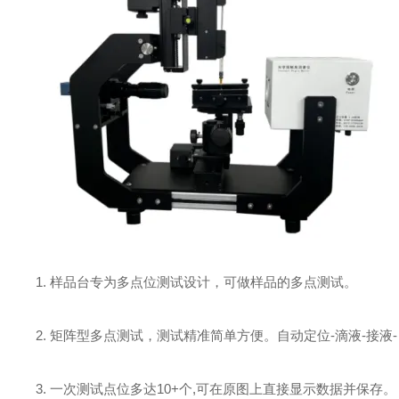
1. 样品台专为多点位测试设计，可做样品的多点测试。
2. 矩阵型多点测试，测试精准简单方便。自动定位-滴液-接液
3. 一次测试点位多达10+个,可在原图上直接显示数据并保存。