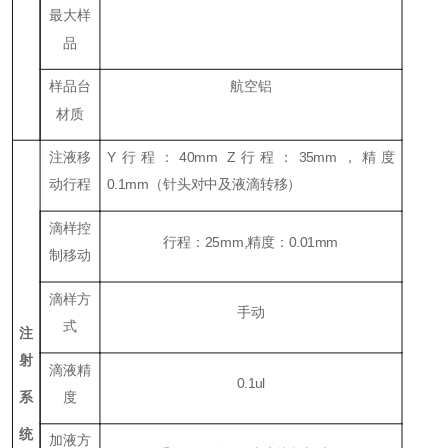
最大样
品
样品台
航空铝
材质
注液移
Y
行程：
40mm Z
行程：
35mm
，精度
动行程
0.1mm
（针头对中及液滴转移）
滴样控
行程：
25mm,
精度：
0.01mm
制移动
滴样方
手动
式
注
射
滴液精
0.1ul
系
度
统
加液方