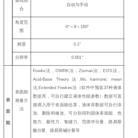
基线拟
自动与手动
合
角度范
0
°＜θ＜
180
°
围
精度
0.1
°
分辨率
0.001
°
Fowks
法，
OWRK
法，
Zisman
法，
EOS
法，
Ac
id-Base Theory
法
,Wu harmonic mean
法
,E
x
tended Fowkes
法（软件中预装37种液体
表面能
数据库，可自行建立液体性能参数）数据可直
表
测量方
接调入用于表面能估算，液体库数据可自行添
法
面
加、删除和修改。可分别得到固体表面能、色
散力、极性力、氢键力、范德华分量、路易斯
能
酸分量、路易斯碱分量等