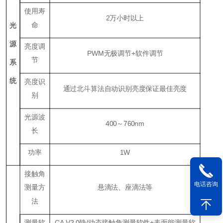
使用寿
2
万小时以上
命
光
源
亮度调
P
WM
无极调节+软件调节
节
系
统
亮度识
通过北斗算法自动识别亮度保证最佳亮度
别
光源波
400～760nm
长
功率
1W
接触角
电话咨询
测量方
悬滴法、座滴法等
法
测量软
CA V2.0
静
/
动态接触角测量软件
+
表面能测量软