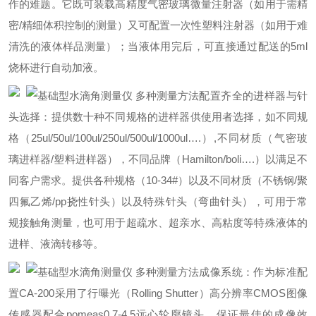
作的难题。它既可装载高精度气密玻璃微量注射器（如用于需精
密/精细体积控制的测量）又可配置一次性塑料注射器（如用于难
清洗的液体样品测量）；当液体用完后，可直接通过配送的5ml
烧杯进行自动加液。
配置齐全的进样器与针
头选择：提供数十种不同规格的进样器供使用者选择，如不同规
格（25ul/50ul/100ul/250ul/500ul/1000ul….）,不同材质（气密玻
璃进样器/塑料进样器），不同品牌（Hamilton/boli….）以满足不
同客户需求。提供各种规格（10-34#）以及不同材质（不锈钢/聚
四氟乙烯/pp挠性针头）以及特殊针头（弯曲针头），可用于常
规接触角测量，也可用于超疏水、超亲水、高粘度等特殊液体的
进样、液滴转移等。
成像系统：作为标准配
置CA-200采用了行曝光（Rolling Shutter）高分辨率CMOS图像
传感器配合pomeas0.7-4.5远心轮廓镜头。保证最佳的成像效