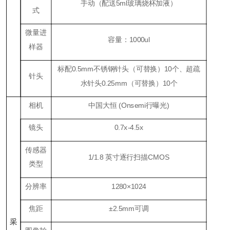
手动（配送
5ml
玻璃烧杯加液）
式
微量进
容量：
1000ul
样器
标配
0.5mm
不锈钢针头（可替换）
1
0个、超疏
针头
水针头
0.25mm
（可替换）
1
0个
相机
中国大恒 (Onsemi行曝光
)
镜头
0.7
x
-4.5x
传感器
1/1.8 英寸逐行扫描CMOS
类型
分辨率
1280×1024
焦距
±2
.5
mm可调
采