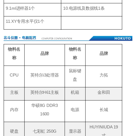
9.1ml
进样器
1
个
10.
电源线及数据线1条
11.XY
专用水平仪1个
物料名
物料名
品牌
品牌
称
称
鼠标键
CPU
英特尔i3处理器
力拓
盘
主板
英特尔H61主板
机箱
金和田
华硕8G DDR3
内存
电源
长城
1600
HUYINIUDA 19
硬盘
七彩虹 250G
显示器
寸