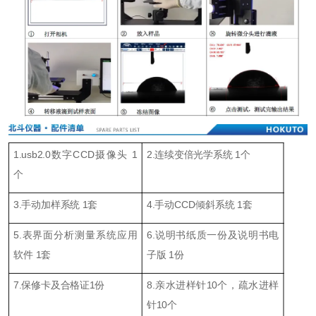
1.usb2.0数字CCD摄像头 1
2.连续变倍光学系统 1个
个
3.
手动
加样
系统
1
套
4.手动CCD
倾斜系统
1
套
5.
表界面
分析测量系统应用
6.说明书
纸质一份
及
说明书
电
软件 1
套
子版 1份
7.
保修卡及合格证1份
8.
亲水进样针
10
个，疏水进样
针
1
0个