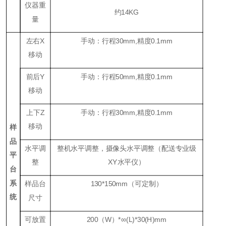
仪器重
约
14KG
量
左右
X
手动：行程
30mm,
精度
0.1mm
移动
前后
Y
手动：行程
50mm,
精度
0.1mm
移动
上下
Z
手动：行程
30mm,
精度
0.1mm
移动
样
品
水平调
整机水平调整，摄像头水平调整（配送专业级
平
整
XY
水平仪）
台
系
样品台
130*150mm
（可定制）
统
尺寸
可放置
200
（
W
）
*
∞
(L)*30(H)mm