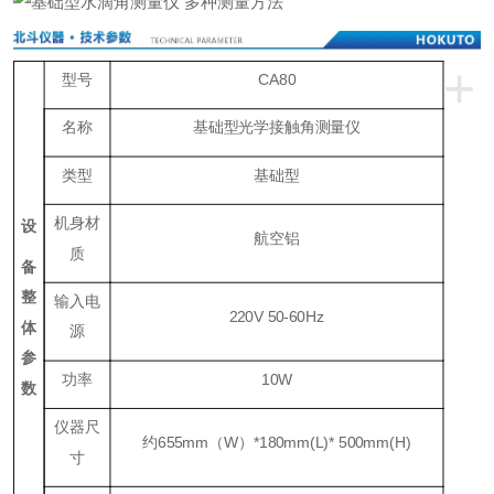
+
型号
CA80
名称
基础型光学接触角测量仪
类型
基础型
机身材
设
航空铝
质
备
整
输入电
220V 50-60Hz
体
源
参
功率
1
0W
数
仪器尺
约655mm（W）*180mm(L)* 500mm(H)
寸