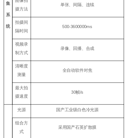
图像拍
集
单张、间隔、连续
摄方法
系
拍摄间
统
500
-3600
000
ms
隔时间
视频录
录像、回播、合成
制方式
清晰度
全自动软件对焦
测量
最大拍
3
0帧/s
摄速度
光源
国产工业级白色冷光源
组合方
采用国产石英扩散膜
式