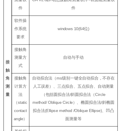
件
件
软件操
作系统
windows
10
(
64位
)
要求
接触角
测量方
自动与手动
接
式
触
角
接触角
自动拟合法（ms级别一键全自动拟合，不存在
测
计算方
人工误差）、三点拟合、五点拟合、自动测量
量
法
（包括圆拟合法/斜圆拟合法（Ci
rcle
（
static
method
/
Oblique
Ci
rcle
）、椭圆拟合法/斜椭圆
contact
拟合法(
Ellipse method /Oblique Ellipse)
、凹凸
angle
）
面测量等