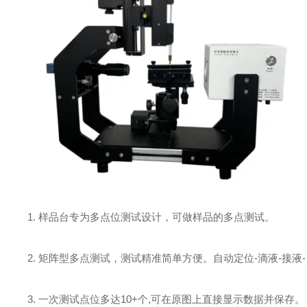
1. 样品台专为多点位测试设计，可做样品的多点测试。
2. 矩阵型多点测试，测试精准简单方便。自动定位-滴液-接液
3. 一次测试点位多达10+个,可在原图上直接显示数据并保存。