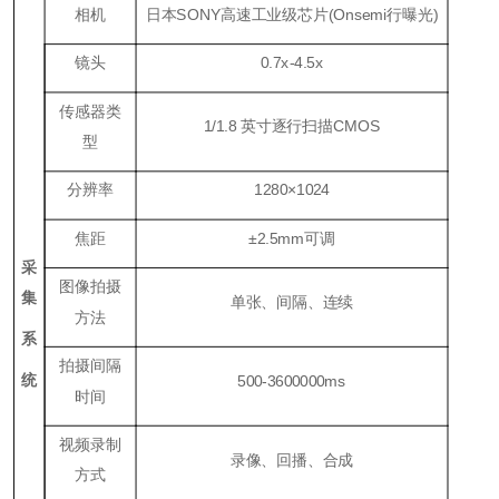
相机
日本SONY高速工业级芯片(Onsemi行曝光)
镜头
0.7x-4.5x
传感器类
1/1.8 英寸逐行扫描CMOS
型
分辨率
1280×1024
焦距
±2.5mm可调
采
图像拍摄
集
单张、间隔、连续
方法
系
拍摄间隔
统
500-3600000ms
时间
视频录制
录像、回播、合成
方式