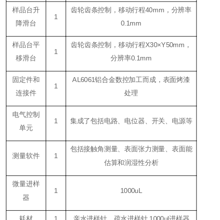
样品台升
齿轮齿条控制，移动行程40mm，分辨率
1
降滑台
0.1mm
样品台平
齿轮齿条控制，移动行程X30×Y50mm，
1
移滑台
分辨率0.1mm
固定件和
AL6061铝合金数控加工而成，表面烤漆
1
连接件
处理
电气控制
1
集成了包括电路、电位器、开关、电源等
单元
包括接触角测量、表面张力测量、表面能
测量软件
1
估算和润湿性分析
微量进样
1
1000uL
器
耗材
1
亲水进样针，疏水进样针,1000ul进样器