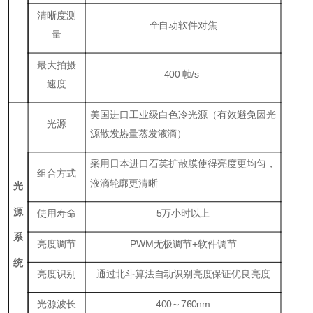
清晰度测
全自动软件对焦
量
最大拍摄
400 帧/s
速度
美国进口工业级白色冷光源（有效避免因光
光源
源散发热量蒸发液滴）
采用日本进口石英扩散膜使得亮度更均匀，
组合方式
液滴轮廓更清晰
光
源
使用寿命
5万小时以上
系
亮度调节
PWM无极调节+软件调节
统
亮度识别
通过北斗算法自动识别亮度保证优良亮度
光源波长
400～760nm