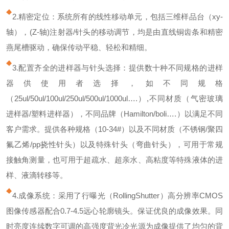
2.精密定位：系统所有的线性移动单元，包括三维样品台（
xy-
轴），
(Z-
轴
)
注射器
/
针头的移动调节，均是由直线铜齿条和精密
燕尾槽驱动，确保传动平稳、轻松和精细。
3.配置齐全的进样器与针头选择：提供数十种不同规格的进样
器供使用者选择，如不同规格
（
25ul/50ul/100ul/250ul/500ul/1000ul
…
.
）
,
不同材质（气密玻璃
进样器
/
塑料进样器），不同品牌（
Hamilton/boli
…
.
）以满足不同
客户需求。提供各种规格（
10-34#
）以及不同材质（不锈钢
/
聚四
氟乙烯
/pp
挠性针头）以及特殊针头（弯曲针头），可用于常规
接触角测量，也可用于超疏水、超亲水、高粘度等特殊液体的进
样、液滴转移等。
4.成像系统：采用了行曝光（
RollingShutter
）高分辨率
CMOS
图像传感器配合
0.7-4.5
远心轮廓镜头。保证优良的成像效果。同
时亮度连续数字可调的高强度背光冷光源为成像提供了均匀的背