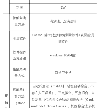
功率
1W
接触角测
悬滴法、座滴法等
量方法
CA V2.0静/动态接触角测量软件+表面能测
测量软件
量软件
软件操作
windows 10(64位)
系统要求
接触角测
自动与手动
量方式
自动拟合法（ms级别一键全自动拟合，不
接触角计
存在人工误差）、三点拟合、五点拟合、自
接
算方法
动测量（包括圆拟合法/斜圆拟合法（Circle
触
（static
method/
Oblique Circle）、椭圆拟合法/斜椭