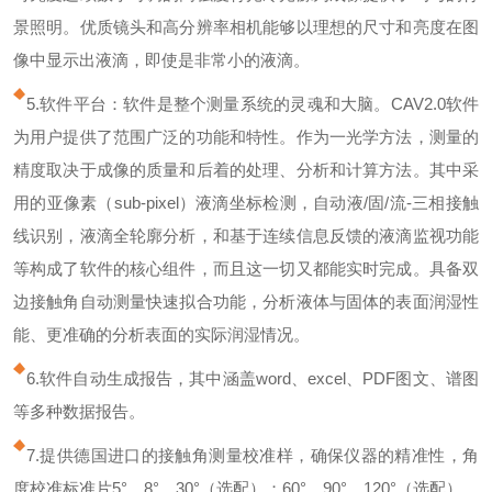
景照明。优质镜头和高分辨率相机能够以理想的尺寸和亮度在图
像中显示出液滴，即使是非常小的液滴。
5.软件平台：软件是整个测量系统的灵魂和大脑。
CAV2.0
软件
为用户提供了范围广泛的功能和特性。作为一光学方法，测量的
精度取决于成像的质量和后着的处理、分析和计算方法。其中采
用的亚像素（
sub-pixel
）液滴坐标检测，自动液
/
固
/
流
-
三相接触
线识别，液滴全轮廓分析，和基于连续信息反馈的液滴监视功能
等构成了软件的核心组件，而且这一切又都能实时完成。具备双
边接触角自动测量快速拟合功能，分析液体与固体的表面润湿性
能、更准确的分析表面的实际润湿情况。
6.软件自动生成报告，其中涵盖
word
、
excel
、
PDF
图文、谱图
等多种数据报告。
7.提供德国进口的接触角测量校准样，确保仪器的精准性，角
度校准标准片
5
°、
8
°、
30
°（选配）；
60
°、
90
°、
120
°（选配）。