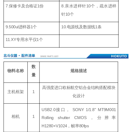
7.保修卡及合格证1份
8.亲水进样针10个，疏水进样
针10个
9.500ul进样器1个
10.电源线及数据线1条
11.XY专用水平仪1个
数
物料名称
规格描述
量
高强度进口欧标航空铝合金结构搭配模块
主机框架
1
化设计
USB2.0接口， SONY 1/1.8" MT9M001
相机
1
Rolling shutter CMOS，分辨率
H1280×V1024，帧率80fps