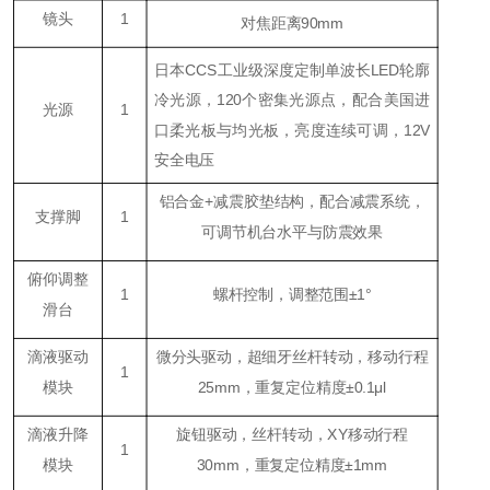
镜头
1
对焦距离90mm
日本CCS工业级深度定制单波长LED轮廓
冷光源，120个密集光源点，配合美国进
光源
1
口柔光板与均光板，亮度连续可调，12V
安全电压
铝合金+减震胶垫结构，配合减震系统，
支撑脚
1
可调节机台水平与防震效果
俯仰调整
1
螺杆控制，调整范围±1°
滑台
滴液驱动
微分头驱动，超细牙丝杆转动，移动行程
1
模块
25mm，重复定位精度±0.1μl
滴液升降
旋钮驱动，丝杆转动，XY移动行程
1
模块
30mm，重复定位精度±1mm