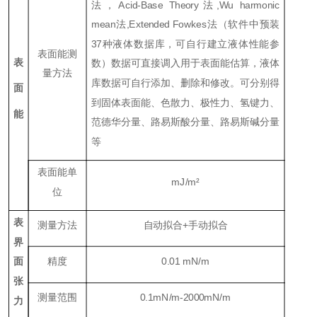
法，Acid-Base Theory法,Wu harmonic
mean法,Extended Fowkes法（软件中预装
37种液体数据库，可自行建立液体性能参
表面能测
表
数）数据可直接调入用于表面能估算，液体
量方法
库数据可自行添加、删除和修改。可分别得
面
到固体表面能、色散力、极性力、氢键力、
能
范德华分量、路易斯酸分量、路易斯碱分量
等
表面能单
mJ/m²
位
表
测量方法
自动拟合+手动拟合
界
精度
0.01 mN/m
面
张
测量范围
0.1mN/m-2000mN/m
力