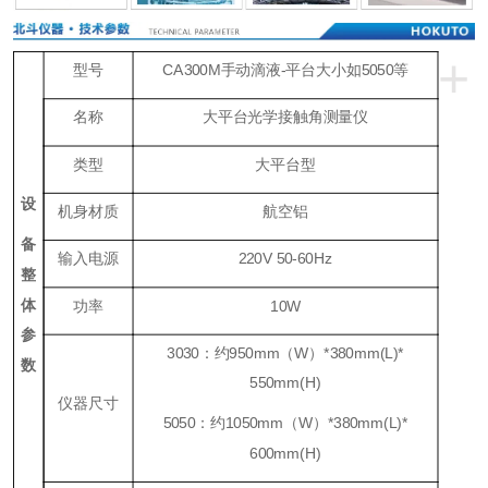
+
型号
CA300M手动滴液-平台大小如5050等
名称
大平台光学接触角测量仪
类型
大平台型
设
机身材质
航空铝
备
输入电源
220V 50-60Hz
整
体
功率
10W
参
3030：约950mm（W）*380mm(L)*
数
550mm(H)
仪器尺寸
5050：约1050mm（W）*380mm(L)*
600mm(H)