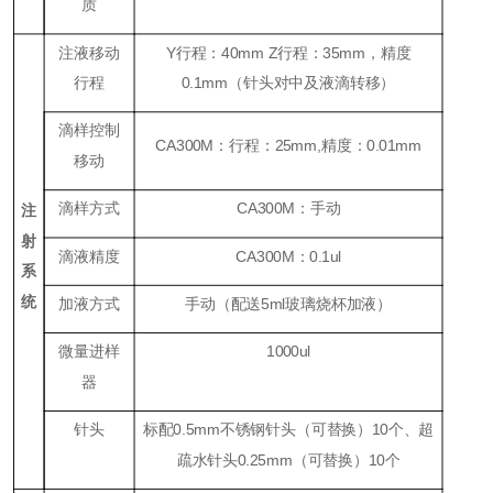
质
注液移动
Y行程：40mm Z行程：35mm，精度
行程
0.1mm（针头对中及液滴转移）
滴样控制
CA300M：行程：25mm,精度：0.01mm
移动
滴样方式
CA300M：手动
注
射
滴液精度
CA300M：0.1ul
系
统
加液方式
手动（配送5ml玻璃烧杯加液）
微量进样
1000ul
器
针头
标配0.5mm不锈钢针头（可替换）10个、超
疏水针头0.25mm（可替换）10个