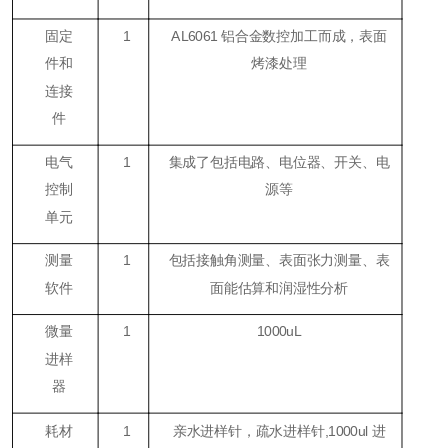
固定
1
AL6061 铝合金数控加工而成，表面
件和
烤漆处理
连接
件
电气
1
集成了包括电路、电位器、开关、电
控制
源等
单元
测量
1
包括接触角测量、表面张力测量、表
软件
面能估算和润湿性分析
微量
1
1000uL
进样
器
耗材
1
亲水进样针，疏水进样针,1000ul 进