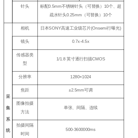
针头
标配
0.5mm
不锈钢针头（可替换）
1
0个、超
疏水针头
0.25mm
（可替换）
1
0个
相机
日本
SONY
高速工业级芯片(Onsemi行曝光
)
镜头
0.7
x
-4.5x
传感器类
1/1.8 英寸逐行扫描CMOS
型
分辨率
1280×1024
焦距
±2
.5
mm可调
采
图像拍摄
单张、间隔、连续
集
方法
系
拍摄间隔
500
-3600
000
ms
统
时间