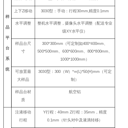
上下
Z
移动
3
030
型：手动：行程
30mm,
精度
0
.1
mm
样
水平调整
整机水平调整，摄像头水平调整（配送专业
品
级
XY
水平仪）
平
样品台尺
30
0*
300
mm
（可定制如400*400
mm
、
台
寸
500*
500mm
、600*600
mm
、800*800
mm
、
系
1000*1000mm）
统
可放置最
3030
型：
300
（
W
）
*
∞
(L)*50(H)mm
（可定
大样品
制）
样品台材
航空铝
质
注液移动
Y
行程：
40mm Z
行程：
35mm
，精度
行程
0.1mm
（针头对中及液滴转移）