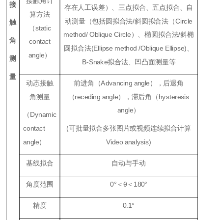
接触角计
接
存在人工误差）、三点拟合、五点拟合、自
算方法
动测量（包括圆拟合法/斜圆拟合法（Ci
rcle
触
（
static
method
/
Oblique
Ci
rcle
）、椭圆拟合法/斜椭
角
contact
圆拟合法(
Ellipse method /Oblique Ellipse)
、
angle
）
测
B
-S
na
ke
拟合法、凹凸面测量等
量
动态接触
前进角（
Advancing angle
），后退角
角测量
（
receding angle
），滞后角（
hysteresis
angle
）
（
Dynamic
contact
(可批量拟合多张图片或视频连续拟合计算
angle
）
Vi
deo analysis)
基线拟合
自动与手动
角度范围
0
°＜θ＜
180
°
精度
0.1
°