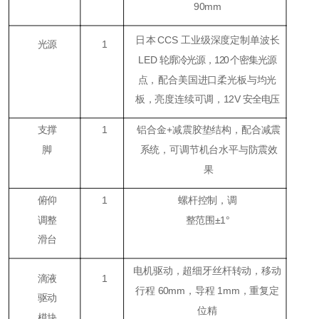
90mm
日本
CCS
工业级深度定制单波长
光源
1
LED
轮廓冷光源，
120
个密集光源
点，
配合美国进口柔光板与均光
板，亮度连续可调，
12V
安全电压
支撑
1
铝合金+减震胶垫结构，配合减震
脚
系统，可调节机台水平与防震效
果
俯仰
1
螺杆控制，调
调整
整范围±1°
滑台
电机驱动，超细牙丝杆转动，移动
滴液
1
行程 60mm，导程 1mm，重复定
驱动
位精
模块