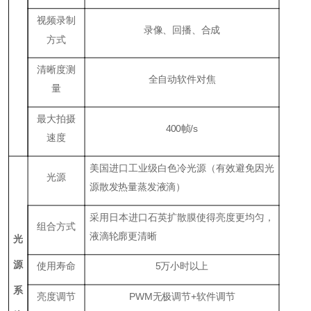
视频录制
录像、回播、合成
方式
清晰度测
全自动软件对焦
量
最大拍摄
400
帧/s
速度
美国进口工业级白色冷光源（有效避免因光
光源
源散发热量蒸发液滴）
采用日本进口石英扩散膜使得亮度更均匀，
组合方式
液滴轮廓更清晰
光
源
使用寿命
5
万小时以上
系
亮度调节
P
WM
无极调节+软件调节