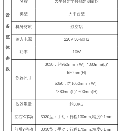
名称
大平台光学接触角测量仪
类型
大平台型
设
备
机身材质
航空铝
整
输入电源
220V 50-60Hz
体
功率
1
0W
参
3
030
：约
9
50
mm
（
W
）
*
38
0mm(L)*
数
550mm(H)
仪器尺寸
5
050
：约1050
mm
（
W
）
*
38
0mm(L)*
60
0mm(H)
仪器重量
约
30KG
左右
X
移动
3
030
型：手动：行程
130mm,
精度
0.
1
mm
前后
Y
移动
3
030
型：手动：行程
170mm,
精度
0.
1
mm