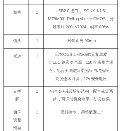
USB2.0 接口， SONY 1/1.8"
相机
1
MT9M001 Rolling shutter CMOS，分
辨率H1280×V1024，帧率 80fps
镜头
1
对焦距离 90mm
日本
CCS
工业级深度定制单波
光源
1
长
LED
轮廓冷光源，
120
个密集光源
点，配合美国进口柔光板与均光板，
亮度连续可调，
12V
安全电压
支撑
1
铝合金+减震胶垫结构，配合减震系
脚
统，可调节机台水平与防震效果
俯仰
1
螺杆控制，调整范围±1°
调整
滑台