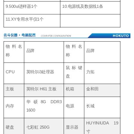
9.500
u
l
进样器
1
个
10.
电源线及数据线1条
11.XY
专用水平仪1个
物料名
物料名
品牌
品牌
称
称
鼠标键
CPU
英特尔i3处理器
力拓
盘
主板
英特尔 H61 主板
机箱
金和田
华硕8G DDR3
内存
电源
长城
1600
HUYINIUDA 19
硬盘
七彩虹 250G
显示器
寸