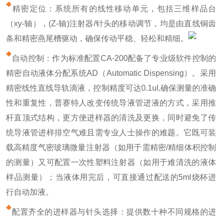
精密定位：系统所有的线性移动单元，包括三维样品台
（xy-轴），(Z-轴)注射器/针头的移动调节，均是由直线铜齿
条和精密燕尾槽驱动，确保传动平稳、轻松和精细。
自动控制：作为标准配置CA-200配备了专业级软件控制的
精密自动液体分配系统AD（Automatic Dispensing）。采用
精密线性直线导轨滴液，控制精度可达0.1ul,确保测量的准确
性和重复性，普赛特人改变传统导液管进液的方式，采用推
杆直顶式结构，更方便进样器的清洗及更换，同时避免了传
统导液管进样排空气难且需专业人士操作的难题。它既可装
载高精度气密玻璃微量注射器（如用于需精密/精细体积控制
的测量）又可配置一次性塑料注射器（如用于难清洗的液体
样品测量）；当液体用完后，可直接通过配送的5ml烧杯进
行自动加液。
配置齐全的进样器与针头选择：提供数十种不同规格的进