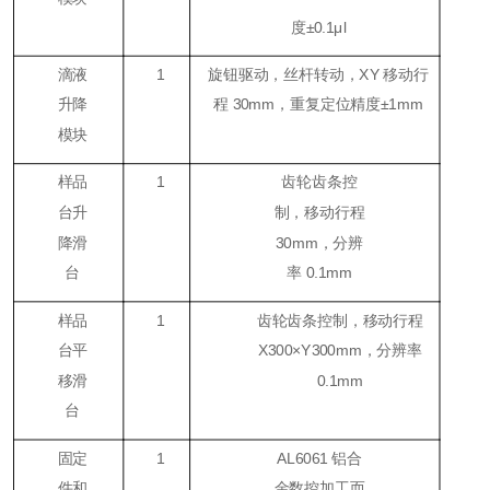
度±0.1μl
滴液
1
旋钮驱动，丝杆转动，XY 移动行
升降
程 30mm，重复定位精度±1mm
模块
样品
1
齿轮齿条控
台升
制，移动行程
降滑
30mm，分辨
台
率 0.1mm
样品
1
齿轮齿条控制，移动行程
台平
X300×Y300mm，分辨率
移滑
0.1mm
台
固定
1
AL6061 铝合
件和
金数控加工而