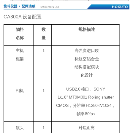
CA300A 设备配置
物料
数
规格描述
名称
量
主机
1
高强度进口欧
框架
标航空铝合金
结构搭配模块
化设计
USB2.0
接口，
SONY
相机
1
1/1.8
"
MT9M001 Rolling shutter
CMOS，
分辨
率
H1280×V1024
，
帧率
80fps
镜头
1
对焦距离