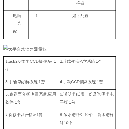
样器
电脑
1
如下配置
（
选
配
）
1.usb2.0数字CCD摄像头 1
2.连续变倍光学系统 1个
个
3.
手/自动
加样
系统
1
套
4.手动CCD
倾斜系统
1
套
5.
表界面
分析测量系统应用
6.说明书
纸质一份
及
说明书
电
软件 1
套
子版 1份
7.
保修卡及合格证1份
8.
亲水进样针
10
个，疏水进样
针
1
0个