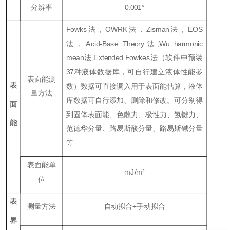
分辨率
0.001
°
Fowks
法，
OWRK
法，
Zisman
法，
EOS
法，Ac
id-Base Theory
法
,Wu harmonic
mean
法
,E
x
tended Fowkes
法（软件中预装
37种液体数据库，可自行建立液体性能参
表面能测
表
数）数据可直接调入用于表面能估算，液体
量方法
库数据可自行添加、删除和修改。可分别得
面
到固体表面能、色散力、极性力、氢键力、
能
范德华分量、路易斯酸分量、路易斯碱分量
等
表面能单
mJ/m
²
位
表
测量方法
自动拟合+手动拟合
界