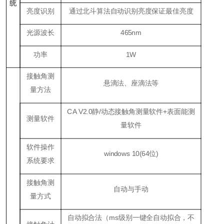
统
亮度识别
通过北斗算法自动识别亮度保证最佳亮度
光源波长
465
nm
功率
1W
接触角测
悬滴法、座滴法等
量方法
CA V2.0
静
/
动态接触角测量软件
+
表面能测
测量软件
量软件
软件操作
windows
10
(
64位
)
系统要求
接触角测
自动与手动
量方式
自动拟合法（ms级别一键全自动拟合，不