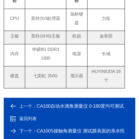
称
称
鼠标键
CPU
英特尔i3处理器
力拓
盘
主板
英特尔H61主板
机箱
金和田
华硕8G DDR3
内存
电源
长城
1600
HUYINIUDA 19
硬盘
七彩虹 250G
显示器
寸
CA100自动水滴角测量仪 0-180度均可测试
上一个：
返回列表
CA100S接触角测量仪 测试膜表面的亲水性
下一个：