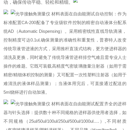
动，确保传动平稳、轻松和精细。
自动控制：作为
标准配置CA-200配备了专业级软件控制的精密自动液体分配系
统AD（Automatic Dispensing）。采用精密线性直线导轨滴液，
控制精度可达0.1ul,确保测量的准确性和重复性，普赛特人改变
传统导液管进液的方式，采用推杆直顶式结构，更方便进样器的
清洗及更换，同时避免了传统导液管进样排空气难且需专业人士
操作的难题。它既可装载高精度气密玻璃微量注射器（如用于需
精密/精细体积控制的测量）又可配置一次性塑料注射器（如用于
难清洗的液体样品测量）；当液体用完后，可直接通过配送的
5ml烧杯进行自动加液。
配置齐全的进样
器与针头选择：提供数十种不同规格的进样器供使用者选择，如
不同规格（25ul/50ul/100ul/250ul/500ul/1000ul….）,不同材质
（气密玻璃进样器/塑料进样器），不同品牌（Hamilton/boli….）