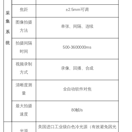
焦距
±2
.5
mm可调
采
集
图像拍摄
单张、间隔、连续
方法
系
统
拍摄间隔
500
-3600
000
ms
时间
视频录制
录像、回播、合成
方式
清晰度测
全自动软件对焦
量
最大拍摄
8
0帧/s
速度
美国进口工业级白色冷光源（有效避免因光
光源