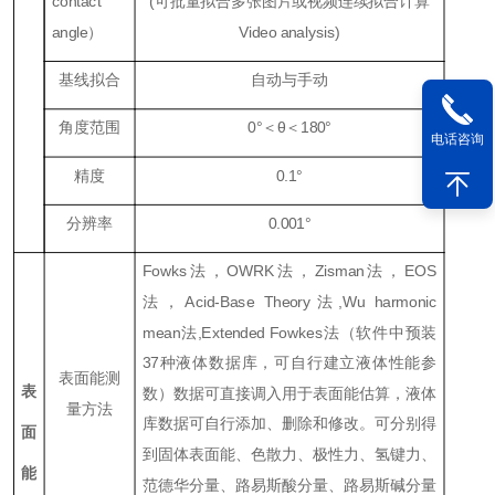
contact
(可批量拟合多张图片或视频连续拟合计算
angle
）
Vi
deo analysis)
基线拟合
自动与手动
角度范围
0
°＜θ＜
180
°
电话咨询
精度
0.1
°
分辨率
0.001
°
Fowks
法，
OWRK
法，
Zisman
法，
EOS
法，Ac
id-Base Theory
法
,Wu harmonic
mean
法
,E
x
tended Fowkes
法（软件中预装
37种液体数据库，可自行建立液体性能参
表面能测
表
数）数据可直接调入用于表面能估算，液体
量方法
库数据可自行添加、删除和修改。可分别得
面
到固体表面能、色散力、极性力、氢键力、
能
范德华分量、路易斯酸分量、路易斯碱分量