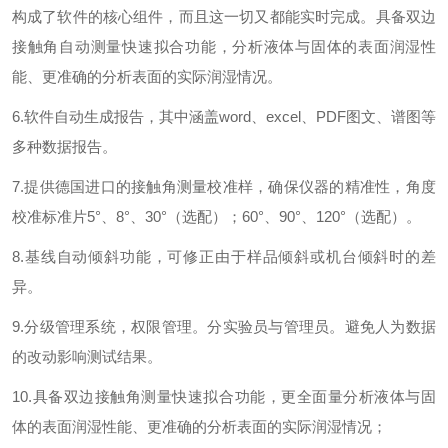
构成了软件的核心组件，而且这一切又都能实时完成。具备双边
接触角自动测量快速拟合功能，分析液体与固体的表面润湿性
能、更准确的分析表面的实际润湿情况。
6.
软件自动生成报告，其中涵盖
word
、
excel
、
PDF
图文、谱图等
多种数据报告。
7.
提供德国进口的接触角测量校准样，确保仪器的精准性，角度
校准标准片
5
°、
8
°、
30
°（选配）；
60
°、
90
°、
120
°（选配）。
8.
基线自动倾斜功能，可修正由于样品倾斜或机台倾斜时的差
异。
9.
分级管理系统，权限管理。分实验员与管理员。避免人为数据
的改动影响测试结果。
10.
具备双边接触角测量快速拟合功能，更全面量分析液体与固
体的表面润湿性能、更准确的分析表面的实际润湿情况；