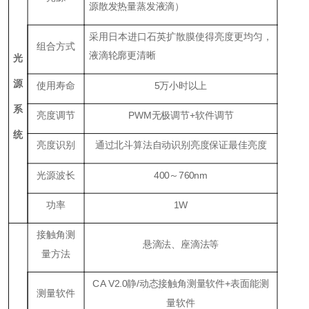
源散发热量蒸发液滴）
采用日本进口石英扩散膜使得亮度更均匀，
组合方式
液滴轮廓更清晰
光
源
使用寿命
5
万小时以上
系
亮度调节
P
WM
无极调节+软件调节
统
亮度识别
通过北斗算法自动识别亮度保证最佳亮度
光源波长
400～760nm
功率
1W
接触角测
悬滴法、座滴法等
量方法
CA V2.0
静
/
动态接触角测量软件
+
表面能测
测量软件
量软件