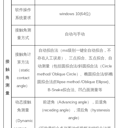
软件操作
windows
10
(
64位
)
系统要求
接触角测
自动与手动
量方式
自动拟合法（ms级别一键全自动拟合，不
接触角计
存在人工误差）、三点拟合、五点拟合、自
接
算方法
动测量（包括圆拟合法/斜圆拟合法（Ci
rcle
触
（
static
method
/
Oblique
Ci
rcle
）、椭圆拟合法/斜椭
角
contact
圆拟合法(
Ellipse method /Oblique Ellipse)
、
测
angle
）
B
-S
na
ke
拟合法、凹凸面测量等
量
动态接触
前进角（
Advancing angle
），后退角
角测量
（
receding angle
），滞后角（
hysteresis
angle
）
（
Dynamic