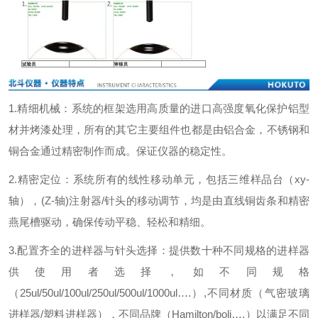
1.
精细机械：系统的框架选用高质量的进口高强度氧化保护铝型
材并烤漆处理，所有的其它主要组件也都是由铝合金，不锈钢和
铜合金通过精密制作而成。保证仪器的稳定性。
2.
精密定位：系统所有的线性移动单元，包括三维样品台（
xy-
轴），
(Z-
轴
)
注射器
/
针头的移动调节，均是由直线铜齿条和精密
燕尾槽驱动，确保传动平稳、轻松和精细。
3.
配置齐全的进样器与针头选择：提供数十种不同规格的进样器
供使用者选择，如不同规格
（
25ul/50ul/100ul/250ul/500ul/1000ul
…
.
）
,
不同材质（气密玻璃
进样器
/
塑料进样器），不同品牌（
Hamilton/boli
…
.
）以满足不同