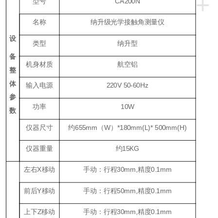
+
型号
CA200N
名称
纳升级光学接触角测量仪
设
类型
纳升型
备
机身材质
航空铝
整
体
输入电源
220V 50-60Hz
参
功率
1
0W
数
仪器尺寸
约655mm（W）*180mm(L)* 500mm(H)
仪器重量
约
15KG
左右
X
移动
手动：行程
30mm,
精度
0.1mm
前后
Y
移动
手动：行程
50mm,
精度
0.1mm
上下
Z
移动
手动：行程
30mm,
精度
0.1mm