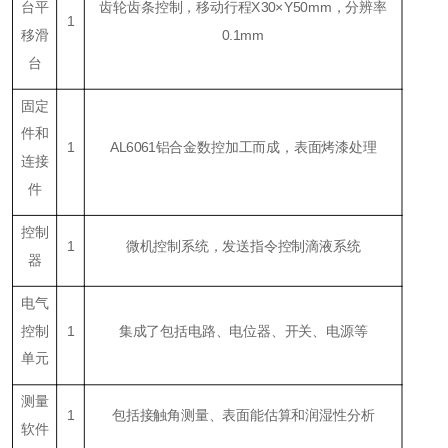
台平
齿轮齿条控制，移动行程X30×Y50mm，分辨率
1
移滑
0.1mm
台
固定
件和
1
AL6061铝合金数控加工而成，表面烤漆处理
连接
件
控制
1
微机控制系统，发送指令控制滴液系统
器
电气
控制
1
集成了包括电路、电位器、开关、电源等
单元
测量
1
包括接触角测量、表面能估算和润湿性分析
软件