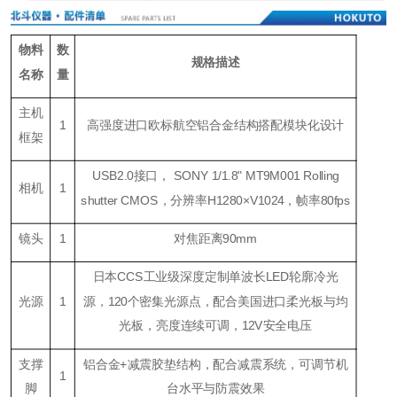
物料
数
规格描述
名称
量
主机
1
高强度进口欧标航空铝合金结构搭配模块化设计
框架
USB2.0接口， SONY
1/1.8" MT9M001 Rolling
相机
1
shutter CMOS
，分辨率H1280×V1024，帧率80fps
镜头
1
对焦距离90mm
日本C
CS
工业级深度定制单波长LED轮廓冷光
光源
1
源，120个密集光源点，配合美国进口柔光板与均
光板，亮度连续可调，
12
V安全电压
支撑
铝合金+减震胶垫结构，配合减震系统，可调节机
1
脚
台水平与防震效果