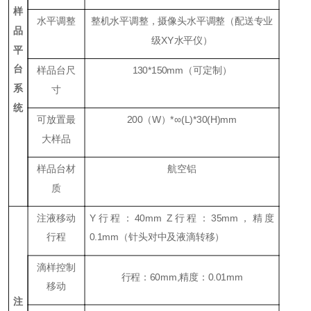
样
水平调整
整机水平调整，摄像头水平调整（配送专业
品
级
XY
水平仪）
平
台
样品台尺
130*150mm
（可定制）
系
寸
统
可放置最
200
（
W
）
*
∞
(L)*30(H)mm
大样品
样品台材
航空铝
质
注液移动
Y
行程：
40mm Z
行程：
35mm
，精度
行程
0.1mm
（针头对中及液滴转移）
滴样控制
行程：
60mm,
精度：
0.01mm
移动
注