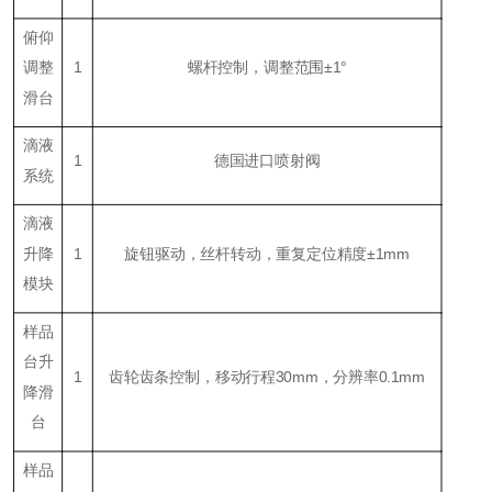
俯仰
调整
1
螺杆控制，调整范围±
1
°
滑台
滴液
1
德国进口喷射阀
系统
滴液
升降
1
旋钮驱动，丝杆转动，重复定位精度±1mm
模块
样品
台升
1
齿轮齿条控制，移动行程
3
0mm，分辨率0.1mm
降滑
台
样品