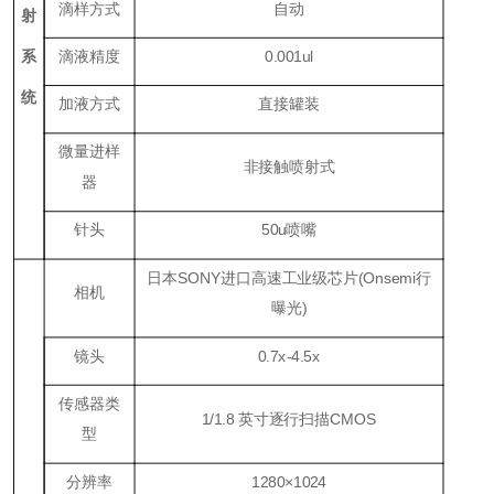
滴样方式
自动
射
系
滴液精度
0.001ul
统
加液方式
直接罐装
微量进样
非接触喷射式
器
针头
50
u喷嘴
日本
SONY
进口高速工业级芯片(Onsemi行
相机
曝光
)
镜头
0.7
x
-4.5x
传感器类
1/1.8 英寸逐行扫描CMOS
型
分辨率
1280×1024