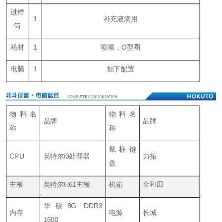
进样
1
补充液滴用
筒
耗材
1
喷嘴，
O
型圈
电脑
1
如下配置
物料名
物料名
品牌
品牌
称
称
鼠标键
CPU
英特尔i3处理器
力拓
盘
主板
英特尔H61主板
机箱
金和田
华硕8G DDR3
内存
电源
长城
1600