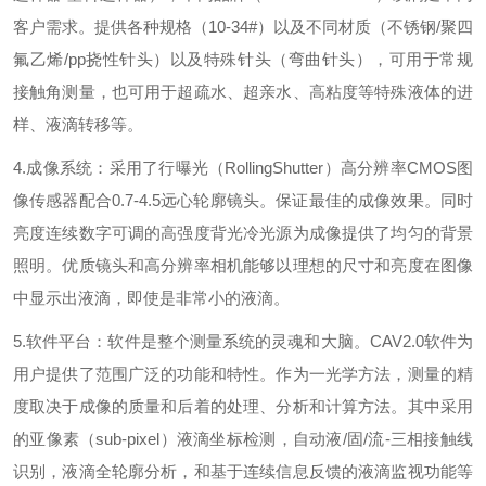
客户需求。提供各种规格（
10-34#
）以及不同材质（不锈钢
/
聚四
氟乙烯
/pp
挠性针头）以及特殊针头（弯曲针头），可用于常规
接触角测量，也可用于超疏水、超亲水、高粘度等特殊液体的进
样、液滴转移等。
4.
成像系统：采用了行曝光（
RollingShutter
）高分辨率
CMOS
图
像传感器配合
0.7-4.5
远心轮廓镜头。保证最佳的成像效果。同时
亮度连续数字可调的高强度背光冷光源为成像提供了均匀的背景
照明。优质镜头和高分辨率相机能够以理想的尺寸和亮度在图像
中显示出液滴，即使是非常小的液滴。
5.
软件平台：软件是整个测量系统的灵魂和大脑。
CAV2.0
软件为
用户提供了范围广泛的功能和特性。作为一光学方法，测量的精
度取决于成像的质量和后着的处理、分析和计算方法。其中采用
的亚像素（
sub-pixel
）液滴坐标检测，自动液
/
固
/
流
-
三相接触线
识别，液滴全轮廓分析，和基于连续信息反馈的液滴监视功能等