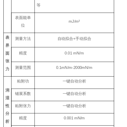
等
表面能单
mJ/m
²
位
表
测量方法
自动拟合+手动拟合
界
精度
0.01
mN/m
面
张
测量范围
0.1
mN/m
-2000
mN/m
力
粘附功
一键自动分析
润
铺展系数
一键自动分析
湿
性
粘附张力
一键自动分析
分
精度
0.001
mN/m
析