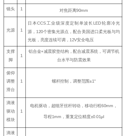
镜头
1
对焦距离90mm
日本CCS工业级深度定制单波长LED轮廓冷光
光源
1
源，120个密集光源点，配合美国进口柔光板与均
光板，亮度连续可调，12V安全电压
支撑
铝合金+减震胶垫结构，配合减震系统，可调节机
1
脚
台水平与防震效果
俯仰
调整
1
螺杆控制，调整范围±1°
滑台
滴液
电机驱动，超细牙丝杆转动，移动行程60mm，
驱动
1
导程1mm，重复定位精度±0.01μl
模块
滴液