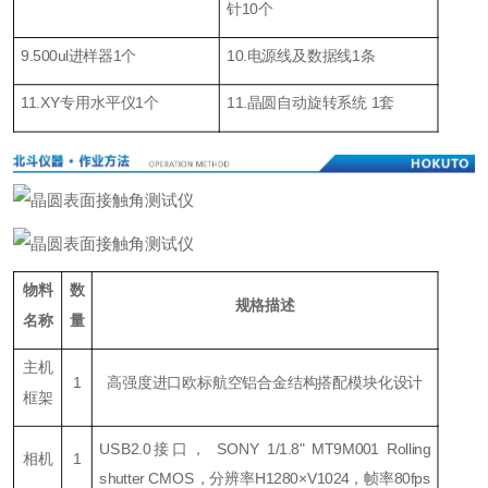
针10个
9.500ul进样器1个
10.电源线及数据线1条
11.XY专用水平仪1个
11.晶圆自动旋转系统 1套
物料
数
规格描述
名称
量
主机
1
高强度进口欧标航空铝合金结构搭配模块化设计
框架
USB2.0接口， SONY 1/1.8" MT9M001 Rolling
相机
1
shutter CMOS，分辨率H1280×V1024，帧率80fps