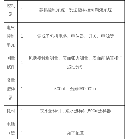
控制
1
微机控制系统，发送指令控制滴液系统
器
电气
控制
1
集成了包括电路、电位器、开关、电源等
单元
测量
包括接触角测量、表面张力测量、表面能估算和润
1
软件
湿性分析
微量
进样
1
500uL，分辨率0.001ul
器
耗材
1
亲水进样针，疏水进样针,500ul进样器
电脑
（
选
1
如下配置