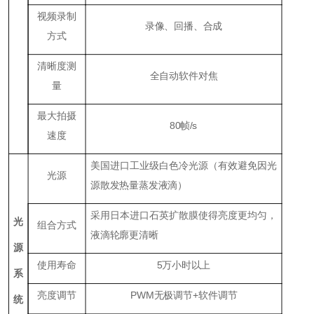
视频录制
录像、回播、合成
方式
清晰度测
全自动软件对焦
量
最大拍摄
8
0帧/s
速度
美国进口工业级白色冷光源（有效避免因光
光源
源散发热量蒸发液滴）
采用日本进口石英扩散膜使得亮度更均匀，
光
组合方式
液滴轮廓更清晰
源
使用寿命
5
万小时以上
系
亮度调节
P
WM
无极调节+软件调节
统