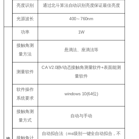
亮度识别
通过北斗算法自动识别亮度保证最佳亮度
光源波长
400～760nm
功率
1W
接触角测
悬滴法、座滴法等
量方法
CA V2.0
静
/
动态接触角测量软件
+
表面能测
测量软件
量软件
软件操作
windows
10
(
64位
)
系统要求
接触角测
自动与手动
量方式
自动拟合法（ms级别一键全自动拟合，不
接触角计
接