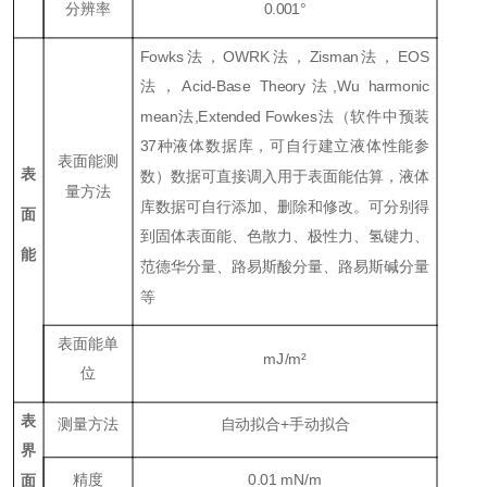
分辨率
0.001
°
Fowks
法，
OWRK
法，
Zisman
法，
EOS
法，Ac
id-Base Theory
法
,Wu harmonic
mean
法
,E
x
tended Fowkes
法（软件中预装
37种液体数据库，可自行建立液体性能参
表面能测
表
数）数据可直接调入用于表面能估算，液体
量方法
库数据可自行添加、删除和修改。可分别得
面
到固体表面能、色散力、极性力、氢键力、
能
范德华分量、路易斯酸分量、路易斯碱分量
等
表面能单
mJ/m
²
位
表
测量方法
自动拟合+手动拟合
界
精度
0.01
mN/m
面