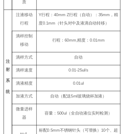
质
注液移动
Y
行程：
40mm Z
行程（
自动
）：
35mm
，精
行程
度
0.1mm
（针头对中及液滴自动转移）
滴样控制
行程：
60mm,
精度：
0.01mm
移动
滴样方式
自动
注
射
滴样速度
0.01-25ul/s
系
滴液精度
0.01ul
统
加液方式
自动（配送
5ml
玻璃烧杯加液）
微量进样
容量：
500ul
（全自动液位实时检测）
器
标配
0.5mm
不锈钢针头（可替换）
1
0个、超