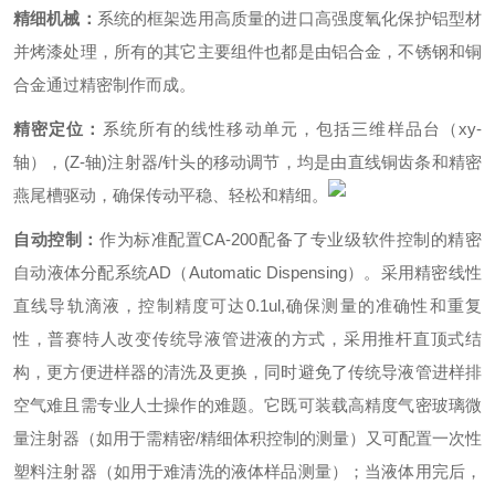
精细机械：
系统的框架选用高质量的进口高强度氧化保护铝型材
并烤漆处理，所有的其它主要组件也都是由铝合金，不锈钢和铜
合金通过精密制作而成。
精密定位：
系统所有的线性移动单元，包括三维样品台（xy-
轴），(Z-轴)注射器/针头的移动调节，均是由直线铜齿条和精密
燕尾槽驱动，确保传动平稳、轻松和精细。
自动控制：
作为标准配置CA-200配备了专业级软件控制的精密
自动液体分配系统AD（Automatic Dispensing）。采用精密线性
直线导轨滴液，控制精度可达0.1ul,确保测量的准确性和重复
性，普赛特人改变传统导液管进液的方式，采用推杆直顶式结
构，更方便进样器的清洗及更换，同时避免了传统导液管进样排
空气难且需专业人士操作的难题。它既可装载高精度气密玻璃微
量注射器（如用于需精密/精细体积控制的测量）又可配置一次性
塑料注射器（如用于难清洗的液体样品测量）；当液体用完后，