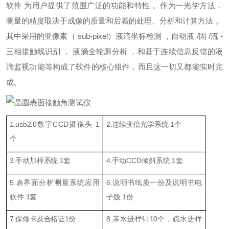
软件 为用户提供了范围广泛的功能和特性 。作为一光学方法，
测量的精度取决于成像的质量和后着的处理、分析和计算方法 。
其中采用的亚像素（ sub-pixel）液滴坐标检测 ，自动液 /固 /流 -
三相接触线识别 ， 液滴全轮廓分析 ，和基于连续信息反馈的液
滴监视功能等构成了软件的核心组件，而且这一切又都能实时完
成。
1.usb2.0数字CCD摄像头 1
2.连续变倍光学系统 1个
个
3.手动加样系统 1套
4.手动CCD倾斜系统 1套
5.表界面分析测量系统应用
6.说明书纸质一份及说明书电
软件 1套
子版 1份
7.保修卡及合格证1份
8.亲水进样针10个，疏水进样