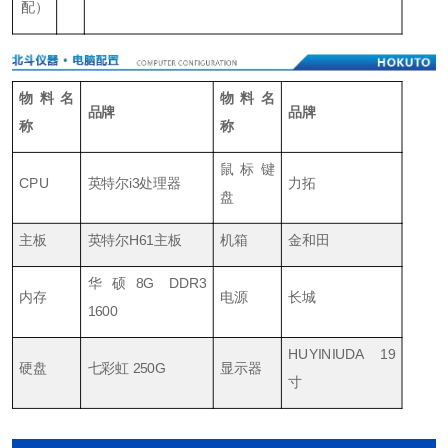
配
）
物料名
物料名
品牌
品牌
称
称
鼠标键
CPU
英特尔i3处理器
力拓
盘
主板
英特尔H61主板
机箱
金和田
华硕8G DDR3
内存
电源
长城
1600
HUYINIUDA 19
硬盘
七彩虹 250G
显示器
寸