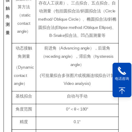
存在人工误差）、三点拟合、五点拟合、自
算方法
触
动测量（包括圆拟合法/斜圆拟合法（Ci
rcle
（
static
角
method
/
Oblique
Ci
rcle
）、椭圆拟合法/斜椭
contact
测
圆拟合法(
Ellipse method /Oblique Ellipse)
、
angle
）
量
B
-S
na
ke
拟合法、凹凸面测量等
动态接触
前进角（
Advancing angle
），后退角
角测量
（
receding angle
），滞后角（
hysteresis
angle
）
（
Dynamic
contact
(可批量拟合多张图片或视频连续拟合计算
电话咨询
angle
）
Vi
deo analysis)
基线拟合
自动与手动
角度范围
0
°＜θ＜
180
°
精度
0.1
°