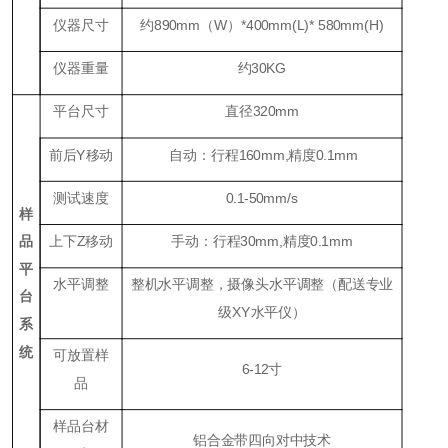
仪器尺寸
约890mm（W）*400mm(L)* 580mm(H)
仪器重量
约
30KG
平台尺寸
直径3
20
mm
前后
Y
移动
自动
：行程
160mm,
精度
0.
1
mm
测试速度
0.1-50mm/s
样
品
上下
Z
移动
手动：行程
30mm,
精度
0
.1
mm
平
水平调整
整机水平调整，摄像头水平调整（配送专业
台
级
XY
水平仪）
系
统
可放置样
6-12
寸
品
样品台材
铝合金带四向对中技术