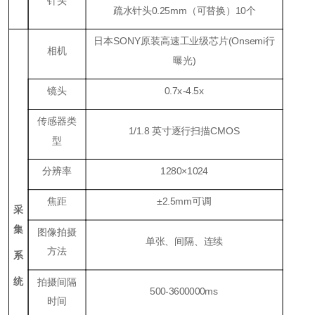
针头
疏水针头
0.25mm
（可替换）
1
0个
日本
SONY
原装高速工业级芯片(Onsemi行
相机
曝光
)
镜头
0.7
x
-4.5x
传感器类
1/1.8 英寸逐行扫描CMOS
型
分辨率
1280×1024
焦距
±2
.5
mm可调
采
集
图像拍摄
单张、间隔、连续
方法
系
统
拍摄间隔
500
-3600
000
ms
时间