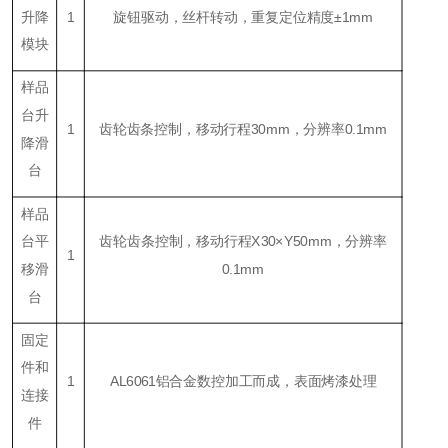
升降
1
旋钮驱动，丝杆转动，重复定位精度±1mm
模块
样品
台升
1
齿轮齿条控制，移动行程30mm，分辨率0.1mm
降滑
台
样品
台平
齿轮齿条控制，移动行程X30×Y50mm，分辨率
1
移滑
0.1mm
台
固定
件和
1
AL6061铝合金数控加工而成，表面烤漆处理
连接
件