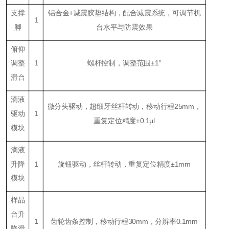
支撑
铝合金+减震胶垫结构，配合减震系统，可调节机
1
脚
台水平与防震效果
俯仰
调整
1
螺杆控制，调整范围±
1
°
滑台
滴液
微分头驱动，超细牙丝杆转动，移动行程25mm，
驱动
1
重复定位精度±0.1μl
模块
滴液
升降
1
旋钮驱动，丝杆转动，重复定位精度±1mm
模块
样品
台升
1
齿轮齿条控制，移动行程
3
0mm，分辨率0.1mm
降滑