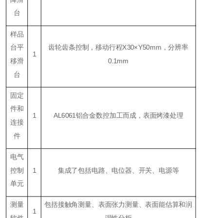
台
样品
台平
齿轮齿条控制，移动行程X30×Y50mm，分辨率
1
移滑
0.1mm
台
固定
件和
1
AL6061铝合金数控加工而成，表面烤漆处理
连接
件
电气
控制
1
集成了包括电路、电位器、开关、电源等
单元
测量
包括接触角测量、表面张力测量、表面能估算和润
1