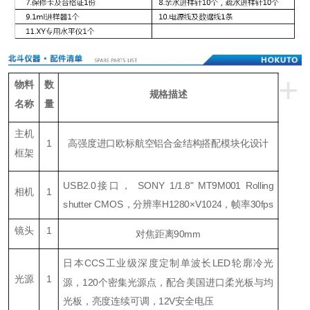
+
物料
数
规格描述
名称
量
主机
1
高强度进口欧标航空铝合金结构搭配模块化设计
框架
USB2.0接口， SONY
1/1.8" MT9M001 Rolling
相机
1
shutter CMOS
，分辨率H1280×V1024，帧率
3
0fps
镜头
1
对焦距离90mm
日本C
CS
工业级深度定制单波长LED轮廓冷光
光源
1
源，120个密集光源点，配合美国进口柔光板与均
光板，亮度连续可调，
12
V安全电压