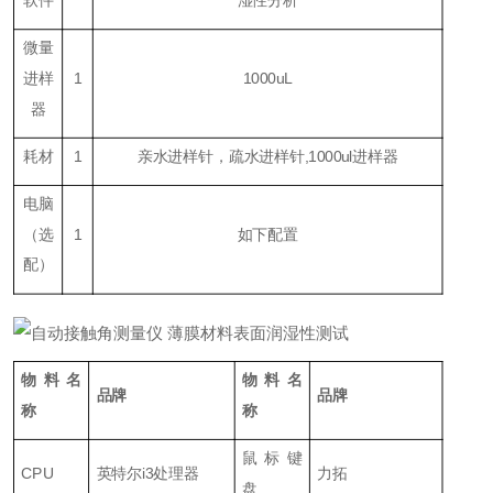
软件
湿性分析
微量
进样
1
1000
uL
器
耗材
1
亲水进样针，疏水进样针,1000ul进样器
电脑
（
选
1
如下配置
配
）
物料名
物料名
品牌
品牌
称
称
鼠标键
CPU
英特尔i3处理器
力拓
盘