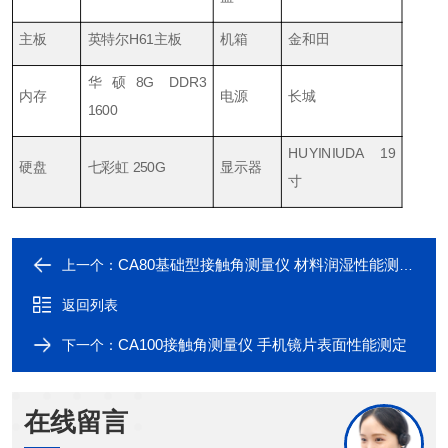
主板
英特尔H61主板
机箱
金和田
华硕8G DDR3
内存
电源
长城
1600
HUYINIUDA 19
硬盘
七彩虹 250G
显示器
寸
CA80基础型接触角测量仪 材料润湿性能测试仪
上一个：
返回列表
CA100接触角测量仪 手机镜片表面性能测定
下一个：
在线留言