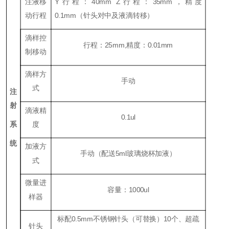
注液移
Y行程：40mm Z行程：35mm，精度
动行程
0.1mm（针头对中及液滴转移）
滴样控
行程：25mm,精度：0.01mm
制移动
滴样方
手动
式
注
射
滴液精
0.1ul
系
度
统
加液方
手动（配送5ml玻璃烧杯加液）
式
微量进
容量：1000ul
样器
标配0.5mm不锈钢针头（可替换）10个、超疏
针头