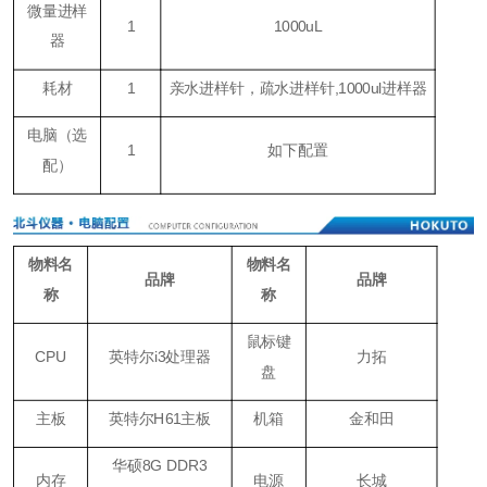
微量进样
1
1000uL
器
耗材
1
亲水进样针，疏水进样针,1000ul进样器
电脑（
选
1
如下配置
配
）
物料名
物料名
品牌
品牌
称
称
鼠标键
CPU
英特尔i3处理器
力拓
盘
主板
英特尔H61主板
机箱
金和田
华硕8G DDR3
内存
电源
长城