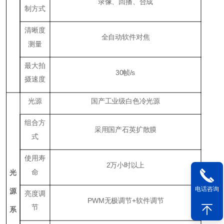
录像、回播、合成
制方式
清晰度
全自动软件对焦
测量
最大拍
30帧/s
摄速度
光源
国产工业级白色冷光源
组合方
采用国产石英扩散膜
式
使用寿
2万小时以上
命
光
电话咨询
源
亮度调
PWM无极调节+软件调节
节
系