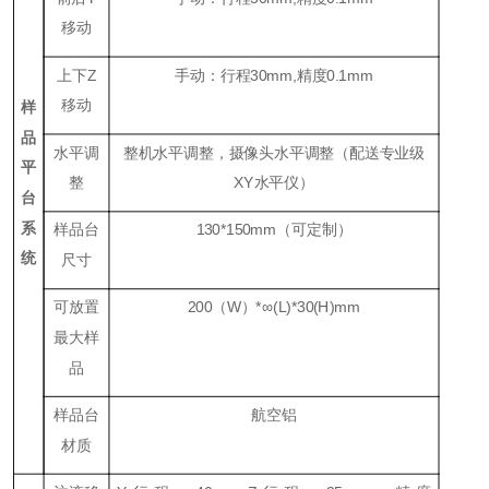
移动
上下
Z
手动：行程
30mm,
精度
0.1mm
移动
样
品
水平调
整机水平调整，摄像头水平调整（配送专业级
平
整
XY
水平仪）
台
系
样品台
130*150mm
（可定制）
统
尺寸
可放置
200
（
W
）
*
∞
(L)*30(H)mm
最大样
品
样品台
航空铝
材质