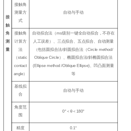
接触角
测量方
自动与手动
接
式
触
角
接触角
自动拟合法（ms级别一键全自动拟合，不存在
测
计算方
人工误差）、三点拟合、五点拟合、自动测量
量
法
（包括圆拟合法/斜圆拟合法（Circle method/
（static
Oblique Circle）、椭圆拟合法/斜椭圆拟合法
contact
(Ellipse method /Oblique Ellipse)、凹凸面测量
angle）
等
基线拟
自动与手动
合
角度范
0°＜θ＜180°
围
精度
0.1°