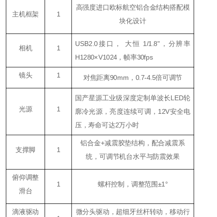
高强度进口欧标航空铝合金结构搭配模
主机框架
1
块化设计
USB2.0接口， 大恒 1/1.8"，分辨率
相机
1
H1280×V1024，帧率30fps
镜头
1
对焦距离90mm，0.7-4.5倍可调节
国产星源工业级深度定制单波长LED轮
光源
1
廓冷光源，亮度连续可调，12V安全电
压，寿命可达2万小时
铝合金+减震胶垫结构，配合减震系
支撑脚
1
统，可调节机台水平与防震效果
俯仰调整
1
螺杆控制，调整范围±1°
滑台
滴液驱动
微分头驱动，超细牙丝杆转动，移动行