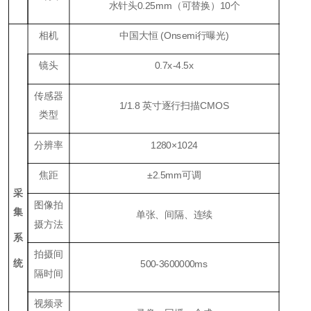
水针头0.25mm（可替换）10个
相机
中国大恒 (Onsemi行曝光)
镜头
0.7x-4.5x
传感器
1/1.8 英寸逐行扫描CMOS
类型
分辨率
1280×1024
焦距
±2.5mm可调
采
图像拍
集
单张、间隔、连续
摄方法
系
拍摄间
统
500-3600000ms
隔时间
视频录