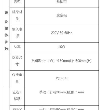
类型
基础型
机身材
设
航空铝
质
备
整
输入电
220V 50-60Hz
体
源
参
功率
10W
数
仪器尺
约655mm（W）*180mm(L)* 500mm(H)
寸
仪器重
约14KG
量
左右
X
手动：行程
30mm,
精度
0.1mm
移动
前后
Y
手动：行程
50mm,
精度
0.1mm