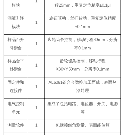
1
模块
程25mm，重复定位精度±0.1μl
滴液升降
旋钮驱动，丝杆转动，重复定位精度
1
模块
±0.1mm
样品台升
齿轮齿条控制，移动行程30mm，分辨
1
降滑台
率0.1mm
样品台平
齿轮齿条控制，移动行程
1
移滑台
X30×Y50mm，分辨率0.1mm
固定件和
AL6061铝合金数控加工而成，表面烤
1
连接件
漆处理
电气控制
集成了包括电路、电位器、开关、电源
1
单元
等
测量软件
1
包括接触角测量、表面能估算