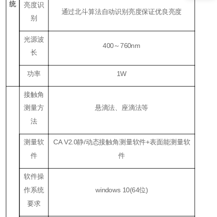
统
亮度识
通过北斗算法自动识别亮度保证优良亮度
别
光源波
400～760nm
长
功率
1W
接触角
测量方
悬滴法、座滴法等
法
测量软
CA V2.0静/动态接触角测量软件+表面能测量软
件
件
软件操
作系统
windows 10(64位)
要求