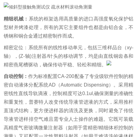
精细机械：
系统的框架选用高质量的进口高强度氧化保护铝
型材并烤漆处理，所有的其它主要组件也都是由铝合金，不
锈钢和铜合金通过精密制作而成。
精密定位：系统所有的线性移动单元，包括三维样品台（xy-
轴），(Z-轴)注射器/针头的移动调节，均是由直线铜齿条和
精密燕尾槽驱动，确保传动平稳、轻松和精细。
自动控制：
作为标准配置CA-200配备了专业级软件控制的精
密自动液体分配系统AD（Automatic Dispensing）。采用精
密线性直线导轨滴液，控制精度可达0.1ul,确保测量的准确性
和重复性，普赛特人改变传统导液管进液的方式，采用推杆
直顶式结构，更方便进样器的清洗及更换，同时避免了传统
导液管进样排空气难且需专业人士操作的难题。它既可装载
高精度气密玻璃微量注射器（如用于需精密/精细体积控制的
测量）又可配置一次性塑料注射器（如用于难清洗的液体样