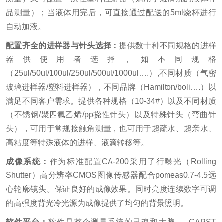
品测量）；当液体用完后，可直接通过配送的5ml烧杯进行
自动加液。
配置齐全的进样器与针头选择：
提供数十种不同规格的进样
器供使用者选择，如不同规格
（25ul/50ul/100ul/250ul/500ul/1000ul….）,不同材质（气密
玻璃进样器/塑料进样器），不同品牌（Hamilton/boli….）以
满足不同客户需求。提供各种规格（10-34#）以及不同材质
（不锈钢/聚四氟乙烯/pp挠性针头）以及特殊针头（弯曲针
头），可用于常规接触角测量，也可用于超疏水、超亲水、
高粘度等特殊液体的进样、液滴转移等。
成像系统：
作为标准配置CA-200采用了行曝光（Rolling
Shutter）高分辨率CMOS图像传感器配合pomeas0.7-4.5远
心轮廓镜头。保证良好的成像效果。同时亮度连续数字可调
的高强度背光冷光源为成像提供了均匀的背景照明。
软件平台：
软件是整个测量系统的灵魂和大脑 。 CAPST