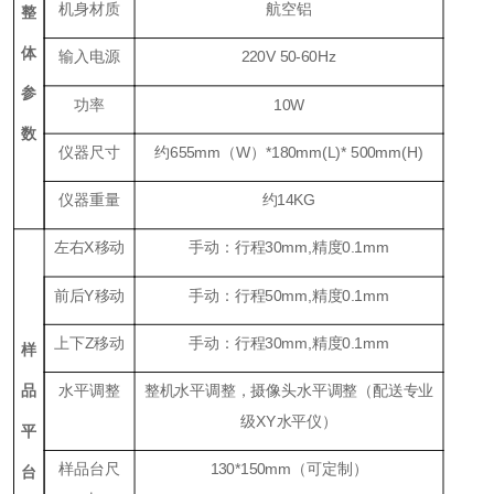
机身材质
航空铝
整
体
输入电源
220V 50-60Hz
参
功率
10W
数
仪器尺寸
约655mm（W）*180mm(L)* 500mm(H)
仪器重量
约14KG
左右
X
移动
手动：行程30mm,精度0.1mm
前后
Y
移动
手动：行程50mm,精度0.1mm
上下
Z
移动
手动：行程
30mm,
精度
0.1mm
样
品
水平调整
整机水平调整，摄像头水平调整（配送专业
级
XY
水平仪）
平
样品台尺
130*150mm
（可定制）
台