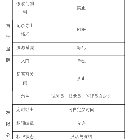
修改与编
禁止
辑
记录导出
审
PDF
格式
计
溯源系统
标配
追
踪
入口
单独
是否可关
禁止
闭
角色
试验员、技术员、管理员自定义
定时登出
可自定义时间
权
权限编辑
允许
限
分
权限状态
激活与冻结