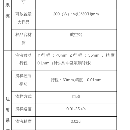
寸
系
可放置最
200
（
W
）
*
∞
(L)*30(H)mm
统
大样品
样品台材
航空铝
质
注液移动
Y行程：40mm Z行程：35mm，精度
行程
0.1mm（针头对中及液滴转移）
滴样控制
行程：60mm,精度：0.01mm
移动
滴样方式
自动
注
滴样速度
0.01-25ul/s
射
系
滴液精度
0.01ul