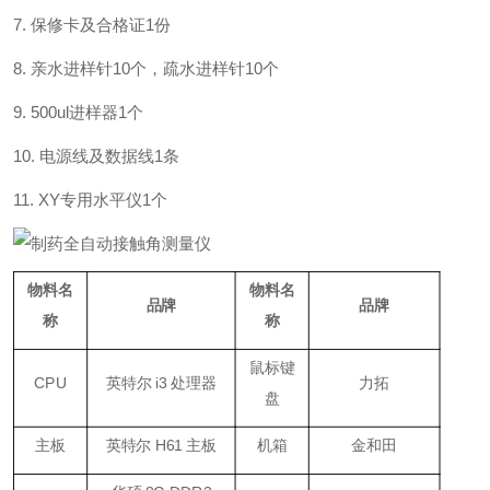
7.
保修卡及合格证
1
份
8.
亲水进样针
10
个，疏水进样针
10
个
9. 500ul
进样器
1
个
10.
电源线及数据线
1
条
11. XY
专用水平仪
1
个
物料名
物料名
品牌
品牌
称
称
鼠标键
CPU
英特尔 i3 处理器
力拓
盘
主板
英特尔 H61 主板
机箱
金和田