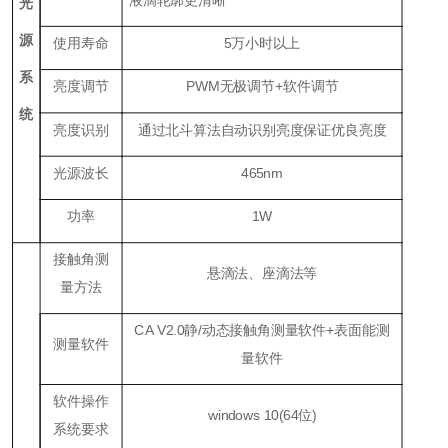
光
源
使用寿命
5万小时以上
系
亮度调节
PWM无极调节+软件调节
统
亮度识别
通过北斗算法自动识别亮度保证优良亮度
光源波长
465nm
功率
1W
接触角测
悬滴法、座滴法等
量方法
CA V2.0静/动态接触角测量软件+表面能测
测量软件
量软件
软件操作
windows 10(64位)
系统要求