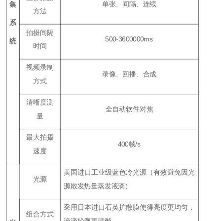
单张、间隔、连续
集
方法
系
拍摄间隔
500-3600000ms
统
时间
视频录制
录像、回播、合成
方式
清晰度测
全自动软件对焦
量
最大拍摄
400帧/s
速度
美国进口工业级蓝色冷光源（有效避免因光
光源
源散发热量蒸发液滴）
采用日本进口石英扩散膜使得亮度更均匀，
组合方式
液滴轮廓更清晰