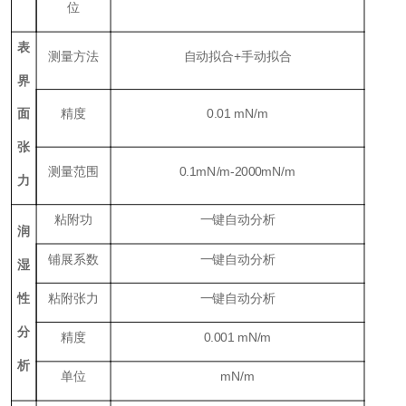
位
表
测量方法
自动拟合+手动拟合
界
面
精度
0.01 mN/m
张
测量范围
0.1mN/m-2000mN/m
力
粘附功
一键自动分析
润
铺展系数
一键自动分析
湿
性
粘附张力
一键自动分析
分
精度
0.001 mN/m
析
单位
mN/m