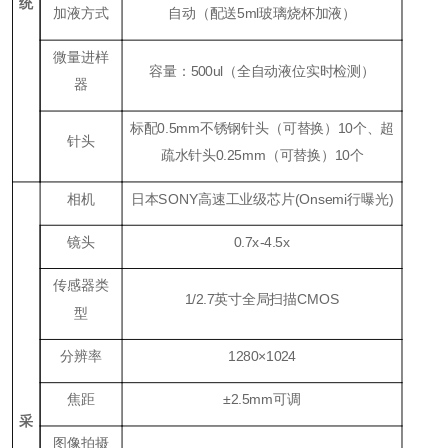
统
加液方式
自动（配送5ml玻璃烧杯加液）
微量进样
容量：500ul（全自动液位实时检测）
器
标配0.5mm不锈钢针头（可替换）10个、超
针头
疏水针头0.25mm（可替换）10个
相机
日本SONY高速工业级芯片(Onsemi行曝光)
镜头
0.7x-4.5x
传感器类
1/2.7英寸全局扫描CMOS
型
分辨率
1280×1024
焦距
±2.5mm可调
采
图像拍摄