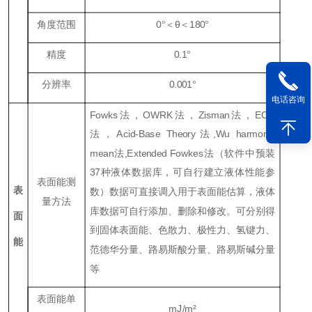
角度范围
0°＜θ＜180°
精度
0.1°
分辨率
0.001°
电话咨询
Fowks法，OWRK法，Zisman法，EOS
法，Acid-Base Theory法,Wu harmonic
mean法,Extended Fowkes法（软件中预装
37种液体数据库，可自行建立液体性能参
表面能测
表
数）数据可直接调入用于表面能估算，液体
量方法
库数据可自行添加、删除和修改。可分别得
面
到固体表面能、色散力、极性力、氢键力、
能
范德华分量、路易斯酸分量、路易斯碱分量
等
表面能单
mJ/m²