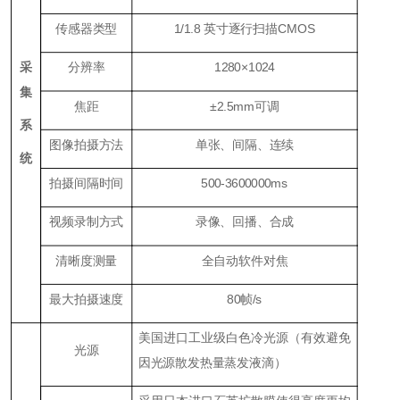
传感器类型
1/1.8 英寸逐行扫描CMOS
采
分辨率
1280×1024
集
焦距
±2.5mm可调
系
图像拍摄方法
单张、间隔、连续
统
拍摄间隔时间
500-3600000ms
视频录制方式
录像、回播、合成
清晰度测量
全自动软件对焦
最大拍摄速度
80帧/s
美国进口工业级白色冷光源（有效避免
光源
因光源散发热量蒸发液滴）