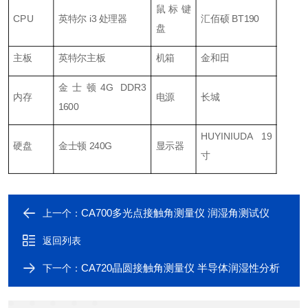
鼠标键
CPU
英特尔 i3 处理器
汇佰硕 BT190
盘
主板
英特尔主板
机箱
金和田
金士顿4G DDR3
内存
电源
长城
1600
HUYINIUDA 19
硬盘
金士顿 240G
显示器
寸
CA700多光点接触角测量仪 润湿角测试仪
上一个：
返回列表
CA720晶圆接触角测量仪 半导体润湿性分析
下一个：