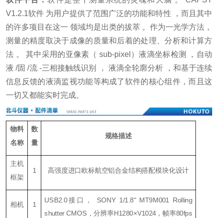
V1.2.1软件 为用户提供了范围广泛的功能和特性 ，而且其中
的许多项目在这一 领域均是出类的拔萃 。作为一光学方法，
测量的精度取决于成像的质量和后着的处理、分析和计算方
法 。 其中采用的亚像素（ sub-pixel）液滴坐标检测 ，自动
液 /固 /流 -三相接触线识别 ， 液滴全轮廓分析 ，和基于连续
信息反馈的液滴监视功能等构成了软件的核心组件，而且这
一切又都能实时完成。
物料
数
规格描述
名称
量
主机
1
高强度进口欧标航空铝合金结构搭配模块化设计
框架
USB2.0接口， SONY 1/1.8" MT9M001 Rolling
相机
1
shutter CMOS，分辨率H1280×V1024，帧率80fps