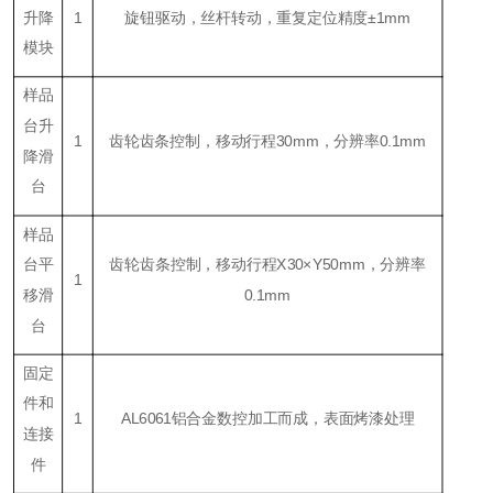
升降
1
旋钮驱动，丝杆转动，重复定位精度±1mm
模块
样品
台升
1
齿轮齿条控制，移动行程30mm，分辨率0.1mm
降滑
台
样品
台平
齿轮齿条控制，移动行程X30×Y50mm，分辨率
1
移滑
0.1mm
台
固定
件和
1
AL6061铝合金数控加工而成，表面烤漆处理
连接
件