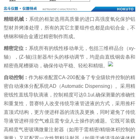
精细机械：
系统的框架选用高质量的进口高强度氧化保护铝
型材并烤漆处理，所有的其它主要组件也都是由铝合金，不
锈钢和铜合金通过精密制作而成。
精密定位：
系统所有的线性移动单元，包括三维样品台（xy-
轴），(Z-轴)注射器/针头的移动调节，均是由直线铜齿条和
精密燕尾槽驱动，确保传动平稳、轻松和精细。
自动控制：
作为标准配置CA-200配备了专业级软件控制的精
密自动液体分配系统AD（Automatic Dispensing）。采用精
密线性直线导轨滴液，控制精度可达0.1ul,确保测量的准确性
和重复性，普赛特人改变传统导液管进液的方式，采用推杆
直顶式结构，更方便进样器的清洗及更换，同时避免了传统
导液管进样排空气难且需专业人士操作的难题。它既可装载
高精度气密玻璃微量注射器（如用于需精密/精细体积控制的
测量）又可配置一次性塑料注射器（如用于难清洗的液体样