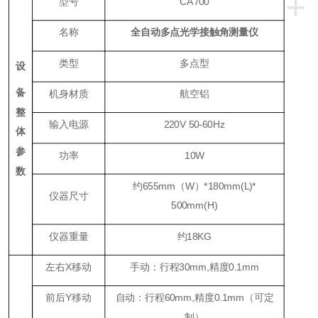
+
型号
CA700
名称
全自动多点光学接触角测量仪
类型
多点型
设
备
机身材质
航空铝
整
输入电源
220V 50-60Hz
体
参
功率
10W
数
约655mm（W）*180mm(L)*
仪器尺寸
500mm(H)
仪器重量
约18KG
左右
X
移动
手动：行程30mm,精度0.1mm
前后
Y
移动
自动：行程60mm,精度0.1mm（可定
制）