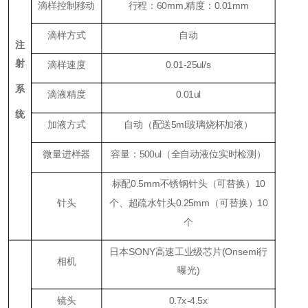
滴样控制移动
行程：60mm,精度：0.01mm
滴样方式
自动
注
射
滴样速度
0.01-25ul/s
系
滴液精度
0.01ul
统
加液方式
自动（配送5ml玻璃烧杯加液）
微量进样器
容量：500ul（全自动液位实时检测）
标配0.5mm不锈钢针头（可替换）10
针头
个、超疏水针头0.25mm（可替换）10
个
日本SONY高速工业级芯片(Onsemi行
相机
曝光)
镜头
0.7x-4.5x