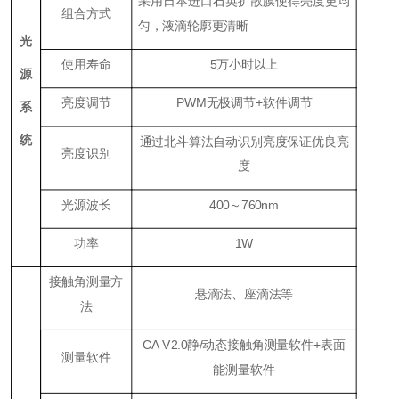
采用日本进口石英扩散膜使得亮度更均
组合方式
匀，液滴轮廓更清晰
光
使用寿命
5万小时以上
源
亮度调节
PWM无极调节+软件调节
系
统
通过北斗算法自动识别亮度保证优良亮
亮度识别
度
光源波长
400～760nm
功率
1W
接触角测量方
悬滴法、座滴法等
法
CA V2.0静/动态接触角测量软件+表面
测量软件
能测量软件