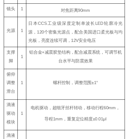
镜头
1
对焦距离90mm
日本CCS工业级深度定制单波长LED轮廓冷光
光源
1
源，120个密集光源点，配合美国进口柔光板与均
光板，亮度连续可调，12V安全电压
支撑
铝合金+减震胶垫结构，配合减震系统，可调节机
1
脚
台水平与防震效果
俯仰
调整
1
螺杆控制，调整范围±1°
滑台
滴液
电机驱动，超细牙丝杆转动，移动行程60mm，
驱动
1
导程1mm，重复定位精度±0.01μl
模块
滴液