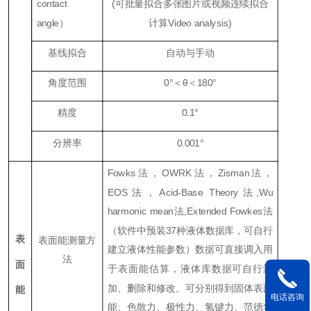
contact
(可批量拟合多张图片或视频连续拟合
angle）
计算Video analysis)
基线拟合
自动与手动
角度范围
0°＜θ＜180°
精度
0.1°
分辨率
0.001°
Fowks法，OWRK法，Zisman法，
EOS法，Acid-Base Theory法,Wu
harmonic mean法,Extended Fowkes法
（软件中预装37种液体数据库，可自行
表
表面能测量方
建立液体性能参数）数据可直接调入用
法
面
于表面能估算，液体库数据可自行添
加、删除和修改。可分别得到固体表面
能
电话咨询
能、色散力、极性力、氢键力、范德华