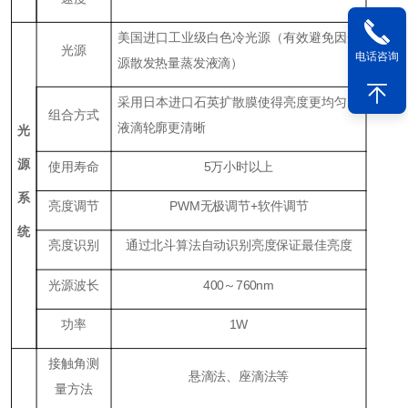
美国进口工业级白色冷光源（有效避免因光
光源
电话咨询
源散发热量蒸发液滴）
采用日本进口石英扩散膜使得亮度更均匀，
组合方式
液滴轮廓更清晰
光
源
使用寿命
5万小时以上
系
亮度调节
PWM无极调节+软件调节
统
亮度识别
通过北斗算法自动识别亮度保证最佳亮度
光源波长
400～760nm
功率
1W
接触角测
悬滴法、座滴法等
量方法