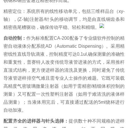
锈钢和铜合金通过精密制作而成。
精密定位：系统所有的线性移动单元，包括三维样品台（xy-
轴），(Z-轴)注射器/针头的移动调节，均是由直线铜齿条和
精密燕尾槽驱动，确保传动平稳、轻松和精细。
自动控制：
作为标准配置CA-200配备了专业级软件控制的精
密自动液体分配系统AD（Automatic Dispensing）。采用精
密线性直线导轨滴液，控制精度可达0.1ul,确保测量的准确性
和重复性，普赛特人改变传统导液管进液的方式，采用推杆
直顶式结构，更方便进样器的清洗及更换，同时避免了传统
导液管进样排空气难且需专业人士操作的难题。它既可装载
高精度气密玻璃微量注射器（如用于需精密/精细体积控制的
测量）又可配置一次性塑料注射器（如用于难清洗的液体样
品测量）；当液体用完后，可直接通过配送的5ml烧杯进行
自动加液。
配置齐全的进样器与针头选择：
提供数十种不同规格的进样