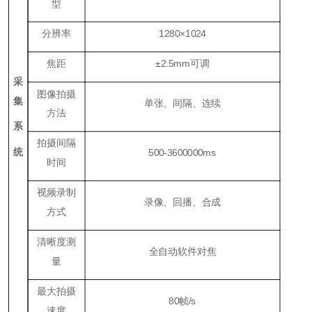
型
分辨率
1280×1024
焦距
±2.5mm可调
采
图像拍摄
集
单张、间隔、连续
方法
系
拍摄间隔
统
500-3600000ms
时间
视频录制
录像、回播、合成
方式
清晰度测
全自动软件对焦
量
最大拍摄
80帧/s
速度