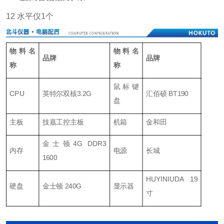
12 水平仪1个
物料名
物料名
品牌
品牌
称
称
鼠标键
CPU
英特尔双核3.2G
汇佰硕 BT190
盘
主板
技嘉工控主板
机箱
金和田
金士顿4G DDR3
内存
电源
长城
1600
HUYINIUDA 19
硬盘
金士顿 240G
显示器
寸