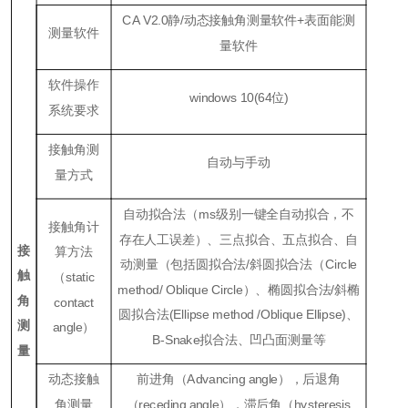
CA V2.0静/动态接触角测量软件+表面能测
测量软件
量软件
软件操作
windows 10(64位)
系统要求
接触角测
自动与手动
量方式
自动拟合法（ms级别一键全自动拟合，不
接触角计
存在人工误差）、三点拟合、五点拟合、自
接
算方法
动测量（包括圆拟合法/斜圆拟合法（Circle
触
（static
method/
Oblique Circle）、椭圆拟合法/斜椭
角
contact
圆拟合法(Ellipse method /Oblique Ellipse)、
测
angle）
B-Snake拟合法、凹凸面测量等
量
动态接触
前进角（Advancing angle），后退角
角测量
（receding angle），滞后角（hysteresis