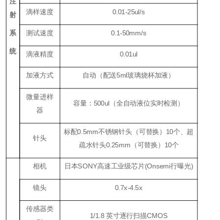
注
滴样速度
0.01-25ul/s
射
系
测试速度
0.1-50mm/s
统
滴液精度
0.01ul
加液方式
自动（配送5ml玻璃烧杯加液）
微量进样
容量：500ul（全自动液位实时检测）
器
标配0.5mm不锈钢针头（可替换）10个、超
针头
疏水针头0.25mm（可替换）10个
相机
日本SONY高速工业级芯片(Onsemi行曝光)
镜头
0.7x-4.5x
传感器类
1/1.8 英寸逐行扫描CMOS