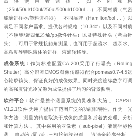
器供使用者选择，如不同规格
（25ul/50ul/100ul/250ul/500ul/1000ul….）,不同材质（气密
玻璃进样器/塑料进样器），不同品牌（Hamilton/boli….）以
满足不同客户需求。提供各种规格（10-34#）以及不同材质
（不锈钢/聚四氟乙烯/pp挠性针头）以及特殊针头（弯曲针
头），可用于常规接触角测量，也可用于超疏水、超亲水、
高粘度等特殊液体的进样、液滴转移等。
成像系统：
作为标准配置CA-200采用了行曝光（Rolling
Shutter）高分辨率CMOS图像传感器配合pomeas0.7-4.5远
心轮廓镜头。保证良好的成像效果。同时亮度连续数字可调
的高强度背光冷光源为成像提供了均匀的背景照明。
软件平台：
软件是整个测量系统的灵魂和大脑 。 CAPST
V1.2.1软件 为用户提供了范围广泛的功能和特性。作为一光
学方法，测量的精度取决于成像的质量和后着的处理、分析
和计算方法 。 其中采用的亚像素（ sub-pixel）液滴坐标检
测 ，自动液 /固 /流 -三相接触线识别 ， 液滴全轮廓分析 ，