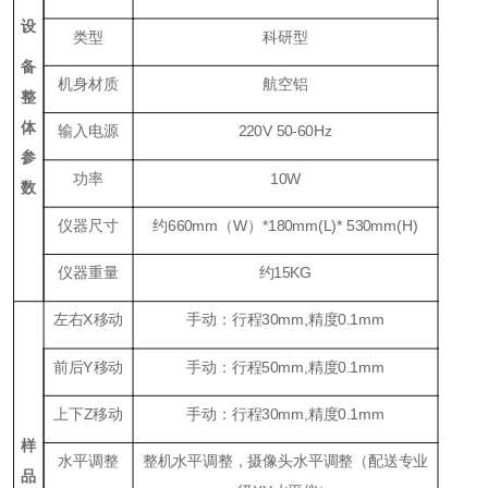
设
类型
科研型
备
机身材质
航空铝
整
体
输入电源
220V 50-60Hz
参
功率
10W
数
仪器尺寸
约660mm（W）*180mm(L)* 530mm(H)
仪器重量
约15KG
左右X移动
手动：行程30mm,精度0.1mm
前后Y移动
手动：行程50mm,精度0.1mm
上下Z移动
手动：行程30mm,精度0.1mm
样
水平调整
整机水平调整，摄像头水平调整（配送专业
品