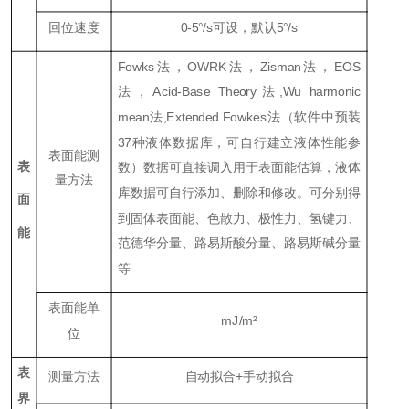
回位速度
0-5°/s可设，默认5°/s
Fowks法，OWRK法，Zisman法，EOS
法，Acid-Base Theory法,Wu harmonic
mean法,Extended Fowkes法（软件中预装
37种液体数据库，可自行建立液体性能参
表面能测
表
数）数据可直接调入用于表面能估算，液体
量方法
库数据可自行添加、删除和修改。可分别得
面
到固体表面能、色散力、极性力、氢键力、
能
范德华分量、路易斯酸分量、路易斯碱分量
等
表面能单
mJ/m²
位
表
测量方法
自动拟合+手动拟合
界