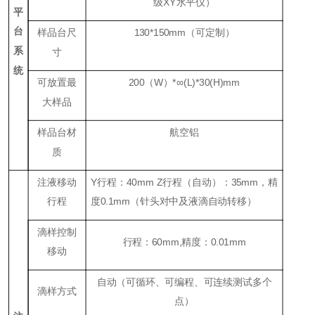
级XY水平仪）
平
台
样品台尺
130*150mm（可定制）
系
寸
统
可放置最
200（W）*∞(L)*30(H)mm
大样品
样品台材
航空铝
质
注液移动
Y行程：40mm Z行程（
自动
）：35mm，精
行程
度0.1mm（针头对中及液滴自动转移）
滴样控制
行程：60mm,精度：0.01mm
移动
自动（可循环、可编程、可连续测试多个
滴样方式
点）