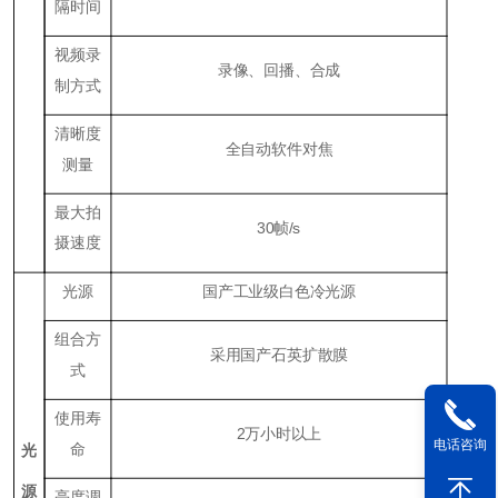
隔时间
视频录
录像、回播、合成
制方式
清晰度
全自动软件对焦
测量
最大拍
30帧/s
摄速度
光源
国产工业级白色冷光源
组合方
采用国产石英扩散膜
式
使用寿
2万小时以上
电话咨询
命
光
源
亮度调