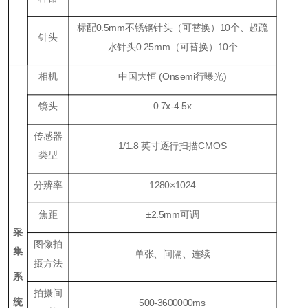
标配0.5mm不锈钢针头（可替换）10个、超疏
针头
水针头0.25mm（可替换）10个
相机
中国大恒 (Onsemi行曝光)
镜头
0.7x-4.5x
传感器
1/1.8 英寸逐行扫描CMOS
类型
分辨率
1280×1024
焦距
±2.5mm可调
采
图像拍
集
单张、间隔、连续
摄方法
系
拍摄间
统
500-3600000ms