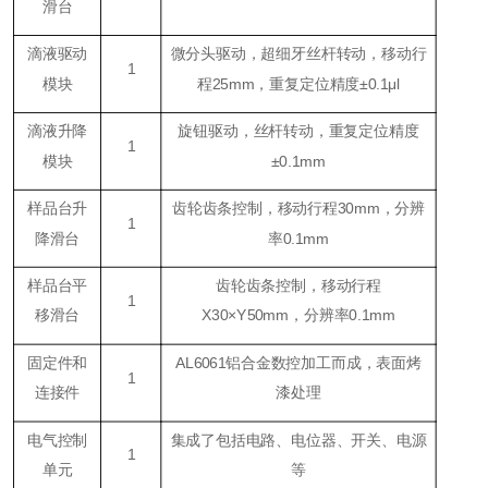
滑台
滴液驱动
微分头驱动，超细牙丝杆转动，移动行
1
模块
程25mm，重复定位精度±0.1μl
滴液升降
旋钮驱动，丝杆转动，重复定位精度
1
模块
±0.1mm
样品台升
齿轮齿条控制，移动行程30mm，分辨
1
降滑台
率0.1mm
样品台平
齿轮齿条控制，移动行程
1
移滑台
X30×Y50mm，分辨率0.1mm
固定件和
AL6061铝合金数控加工而成，表面烤
1
连接件
漆处理
电气控制
集成了包括电路、电位器、开关、电源
1
单元
等