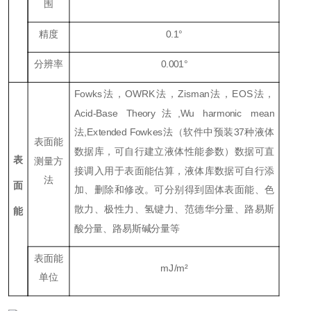
围
精度
0.1°
分辨率
0.001°
Fowks法，OWRK法，Zisman法，EOS法，
Acid-Base Theory法,Wu harmonic mean
法,Extended Fowkes法（软件中预装37种液体
表面能
数据库，可自行建立液体性能参数）数据可直
表
测量方
接调入用于表面能估算，液体库数据可自行添
法
面
加、删除和修改。可分别得到固体表面能、色
散力、极性力、氢键力、范德华分量、路易斯
能
酸分量、路易斯碱分量等
表面能
mJ/m²
单位