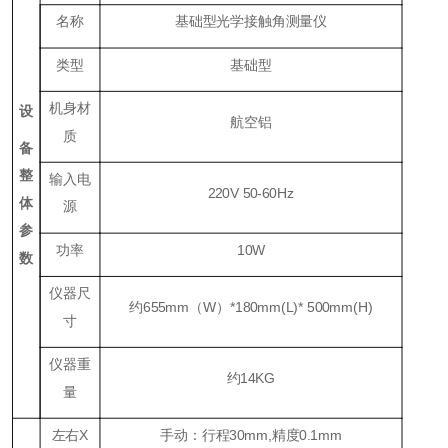
名称
基础型光学接触角测量仪
类型
基础型
机身材
设
航空铝
质
备
整
输入电
220V 50-60Hz
体
源
参
功率
10W
数
仪器尺
约655mm（W）*180mm(L)* 500mm(H)
寸
仪器重
约14KG
量
左右
X
手动：行程
30mm,
精度
0.1mm