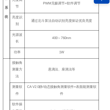
PWM无极调节+软件调节
节
系
统
亮度识
通过北斗算法自动识别亮度保证优良亮度
别
光源波
400～760nm
长
功率
1W
接触角
测量方
悬滴法、座滴法等
法
测量软
CA V2.0静/动态接触角测量软件+表面能测量软
件
件
软件操