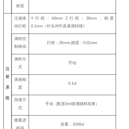
材质
注液移
Y行程：40mm Z行程：35mm，精度
动行程
0.1mm（针头对中及液滴转移）
滴样控
行程：25mm,精度：0.01mm
制移动
滴样方
手动
式
注
射
滴液精
0.1ul
系
度
统
加液方
手动（配送5ml玻璃烧杯加液）
式
微量进
容量：1000ul
样器