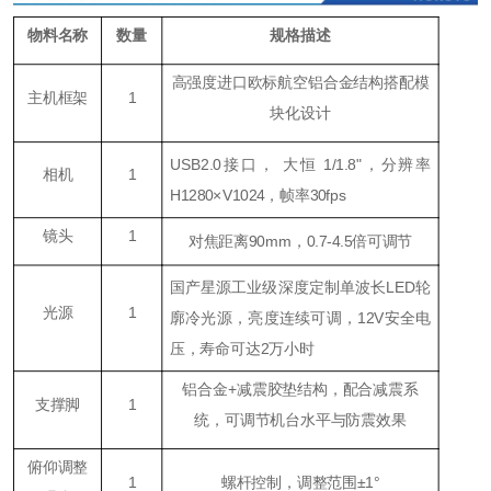
物料名称
数量
规格描述
高强度进口欧标航空铝合金结构搭配模
主机框架
1
块化设计
USB2.0接口， 大恒 1/1.8"，分辨率
相机
1
H1280×V1024，帧率30fps
镜头
1
对焦距离90mm，0.7-4.5倍可调节
国产星源工业级深度定制单波长LED轮
光源
1
廓冷光源，亮度连续可调，12V安全电
压，寿命可达2万小时
铝合金+减震胶垫结构，配合减震系
支撑脚
1
统，可调节机台水平与防震效果
俯仰调整
1
螺杆控制，调整范围±1°