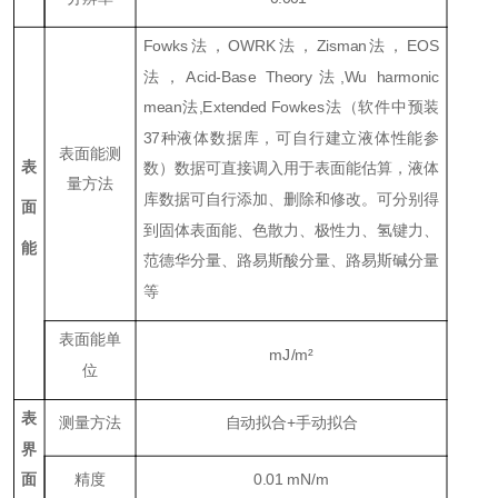
Fowks法，OWRK法，Zisman法，EOS
法，Acid-Base Theory法,Wu harmonic
mean法,Extended Fowkes法（软件中预装
37种液体数据库，可自行建立液体性能参
表面能测
表
数）数据可直接调入用于表面能估算，液体
量方法
库数据可自行添加、删除和修改。可分别得
面
到固体表面能、色散力、极性力、氢键力、
能
范德华分量、路易斯酸分量、路易斯碱分量
等
表面能单
mJ/m²
位
表
测量方法
自动拟合+手动拟合
界
精度
0.01 mN/m
面