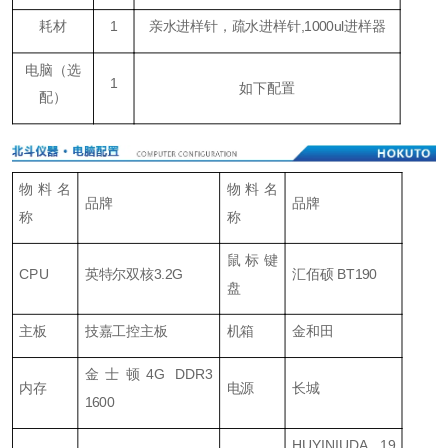
耗材
1
亲水进样针，疏水进样针,1000ul进样器
电脑
（
选
1
如下配置
配
）
物料名
物料名
品牌
品牌
称
称
鼠标键
CPU
英特尔双核3.2G
汇佰硕 BT190
盘
主板
技嘉工控主板
机箱
金和田
金士顿4G DDR3
内存
电源
长城
1600
HUYINIUDA 19