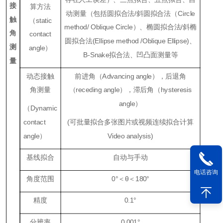
接
算方法
动测量（包括圆拟合法/斜圆拟合法（Circle
触
（static
method/
Oblique Circle）、椭圆拟合法/斜椭
角
contact
圆拟合法(Ellipse method /Oblique Ellipse)、
测
angle）
B-Snake拟合法、凹凸面测量等
量
动态接触
前进角（Advancing angle），后退角
角测量
（receding angle），滞后角（hysteresis
angle）
（Dynamic
contact
(可批量拟合多张图片或视频连续拟合计算
angle）
Video analysis)
基线拟合
自动与手动
电话咨询
角度范围
0°＜θ＜180°
精度
0.1°
分辨率
0.001°