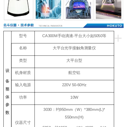
+
型号
CA300M手动滴液-平台大小如5050等
名称
大平台光学接触角测量仪
类型
大平台型
设
机身材质
航空铝
备
输入电源
220V 50-60Hz
整
体
功率
10W
参
3030：约950mm（W）*380mm(L)*
数
550mm(H)
仪器尺寸