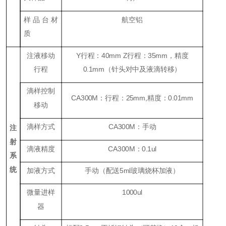
样品台材
航空铝
质
注液移动
Y行程：40mm Z行程：35mm，精度
行程
0.1mm（针头对中及液滴转移）
滴样控制
CA300M：行程：25mm,精度：0.01mm
移动
滴样方式
CA300M：手动
注
射
滴液精度
CA300M：0.1ul
系
统
加液方式
手动（配送5ml玻璃烧杯加液）
微量进样
1000ul
器