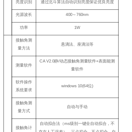
亮度识别
通过北斗算法自动识别亮度保证优良亮度
光源波长
400～760nm
功率
1W
接触角测
悬滴法、座滴法等
量方法
CA V2.0静/动态接触角测量软件+表面能测
测量软件
量软件
软件操作
windows 10(64位)
系统要求
接触角测
自动与手动
量方式
自动拟合法（ms级别一键全自动拟合，不
接触角计
存在人工误差）、三点拟合、五点拟合、自