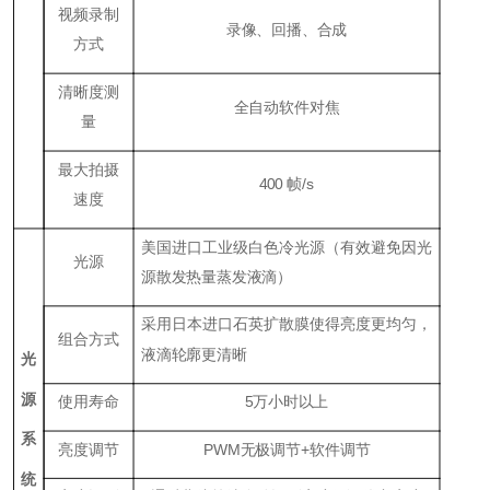
视频录制
录像、回播、合成
方式
清晰度测
全自动软件对焦
量
最大拍摄
400 帧/s
速度
美国进口工业级白色冷光源（有效避免因光
光源
源散发热量蒸发液滴）
采用日本进口石英扩散膜使得亮度更均匀，
组合方式
液滴轮廓更清晰
光
源
使用寿命
5万小时以上
系
亮度调节
PWM无极调节+软件调节
统