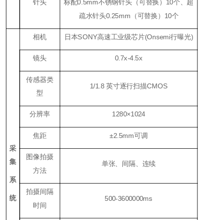
针头
标配0.5mm不锈钢针头（可替换）10个、超
疏水针头0.25mm（可替换）10个
相机
日本SONY高速工业级芯片(Onsemi行曝光)
镜头
0.7x-4.5x
传感器类
1/1.8 英寸逐行扫描CMOS
型
分辨率
1280×1024
焦距
±2.5mm可调
采
图像拍摄
集
单张、间隔、连续
方法
系
拍摄间隔
统
500-3600000ms
时间