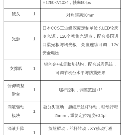
H1280×V1024，帧率80fps
镜头
1
对焦距离90mm
日本CCS工业级深度定制单波长LED轮廓
冷光源，120个密集光源点，配合美国进
光源
1
口柔光板与均光板，亮度连续可调，12V
安全电压
铝合金+减震胶垫结构，配合减震系统，
支撑脚
1
可调节机台水平与防震效果
俯仰调整
1
螺杆控制，调整范围±1°
滑台
滴液驱动
微分头驱动，超细牙丝杆转动，移动行程
1
模块
25mm，重复定位精度±0.1μl
滴液升降
旋钮驱动，丝杆转动，XY移动行程
1