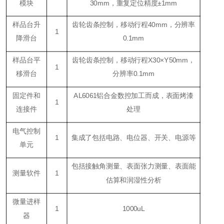
模块
30mm，重复定位精度±1mm
样品台升
齿轮齿条控制，移动行程40mm，分辨率
1
降滑台
0.1mm
样品台平
齿轮齿条控制，移动行程X30×Y50mm，
1
移滑台
分辨率0.1mm
固定件和
AL6061铝合金数控加工而成，表面烤漆
1
连接件
处理
电气控制
1
集成了包括电路、电位器、开关、电源等
单元
包括接触角测量、表面张力测量、表面能
测量软件
1
估算和润湿性分析
微量进样
1
1000uL
器