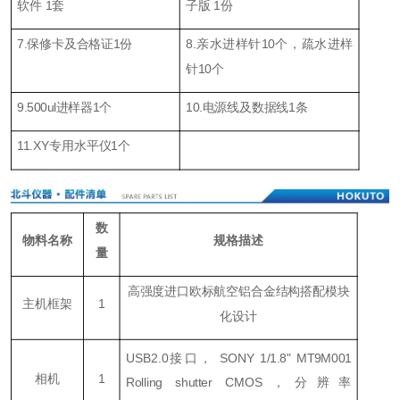
软件 1套
子版 1份
7.保修卡及合格证1份
8.亲水进样针10个，疏水进样
针10个
9.500ul进样器1个
10.电源线及数据线1条
11.XY专用水平仪1个
数
物料名称
规格描述
量
高强度进口欧标航空铝合金结构搭配模块
主机框架
1
化设计
USB2.0接口， SONY 1/1.8" MT9M001
相机
1
Rolling shutter CMOS，分辨率