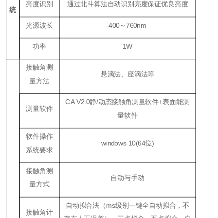
亮度识别
通过北斗算法自动识别亮度保证优良亮度
统
光源波长
400～760nm
功率
1W
接触角测
悬滴法、座滴法等
量方法
CA V2.0静/动态接触角测量软件+表面能测
测量软件
量软件
软件操作
windows 10(64位)
系统要求
接触角测
自动与手动
量方式
自动拟合法（ms级别一键全自动拟合，不
接触角计