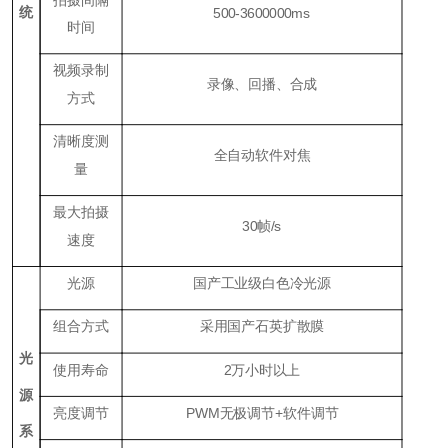
统
500-3600000ms
时间
视频录制
录像、回播、合成
方式
清晰度测
全自动软件对焦
量
最大拍摄
30帧/s
速度
光源
国产工业级白色冷光源
组合方式
采用国产石英扩散膜
光
使用寿命
2万小时以上
源
亮度调节
PWM无极调节+软件调节
系