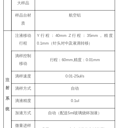
大样品
样品台材
航空铝
质
注液移动
Y行程：40mm Z行程：35mm，精度
行程
0.1mm（针头对中及液滴转移）
滴样控制
行程：60mm,精度：0.01mm
移动
滴样速度
0.01-25ul/s
注
射
滴样方式
自动
系
滴液精度
0.1ul
统
加液方式
自动（配送5ml玻璃烧杯加液）
微量进样