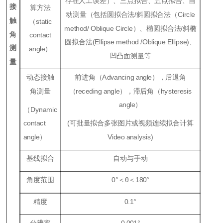
存在人工误差）、三点拟合、五点拟合、自
接
算方法
动测量（包括圆拟合法/斜圆拟合法（Circle
触
（static
method/
Oblique Circle）、椭圆拟合法/斜椭
角
contact
圆拟合法(Ellipse method /Oblique Ellipse)、
测
angle）
凹凸面测量等
量
动态接触
前进角（Advancing angle），后退角
角测量
（receding angle），滞后角（hysteresis
angle）
（
Dynamic
contact
(可批量拟合多张图片或视频连续拟合计算
angle
）
Video analysis)
基线拟合
自动与手动
角度范围
0°＜θ＜180°
精度
0.1°