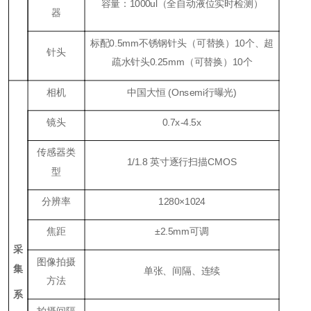
容量：1000ul（全自动液位实时检测）
器
标配0.5mm不锈钢针头（可替换）10个、超
针头
疏水针头0.25mm（可替换）10个
相机
中国大恒 (Onsemi行曝光)
镜头
0.7x-4.5x
传感器类
1/1.8 英寸逐行扫描CMOS
型
分辨率
1280×1024
焦距
±2.5mm可调
采
图像拍摄
集
单张、间隔、连续
方法
系
拍摄间隔