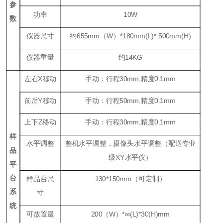
参
功率
1
0W
数
仪器尺寸
约655mm（W）*180mm(L)* 500mm(H)
仪器重量
约14KG
左右X移动
手动：行程30mm,精度0.1mm
前后Y移动
手动：行程50mm,精度0.1mm
上下Z移动
手动：行程30mm,精度0.1mm
样
水平调整
整机水平调整，摄像头水平调整（配送专业
品
级XY水平仪）
平
台
样品台尺
130*150mm（可定制）
系
寸
统
可放置最
200（W）*∞(L)*30(H)mm