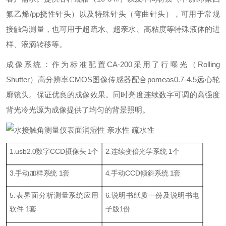
氟乙烯/pp挠性针头）以及特殊针头（弯曲针头），可用于常规
接触角测量，也可用于超疏水、超亲水、高粘度等特殊液体的进
样、液滴转移等。
成像系统：作为标准配置CA-200采用了行曝光（Rolling
Shutter）高分辨率CMOS图像传感器配合pomeas0.7-4.5远心轮
廓镜头。保证优良的成像效果。同时亮度连续数字可调的高强度
背光冷光源为成像提供了均匀的背景照明。
1.
usb2.0
数字CCD摄像头 1个
2.连续变倍光学系统 1个
3.手动加样
系统
1套
4.手动CCD倾斜系统 1套
5.表界面分析测量系统应用
6.说明书纸质一份及说明书电
软件 1套
子版1份