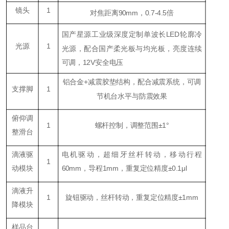
镜头
1
对焦距离90mm，0.7-4.5倍
国产星源工业级深度定制单波长LED轮廓冷
光源
1
光源，配合国产柔光板与均光板，亮度连续
可调，12V安全电压
铝合金+减震胶垫结构，配合减震系统，可调
支撑脚
1
节机台水平与防震效果
俯仰调
1
螺杆控制，调整范围±1°
整滑台
滴液驱
电机驱动，超细牙丝杆转动，移动行程
1
动模块
60mm，导程1mm，重复定位精度±0.1μl
滴液升
1
旋钮驱动，丝杆转动，重复定位精度±1mm
降模块
样品台