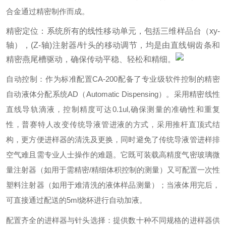
合金通过精密制作而成。
精密定位：系统所有的线性移动单元，包括三维样品台（xy-
轴），(Z-轴)注射器/针头的移动调节，均是由直线铜齿条和
精密燕尾槽驱动，确保传动平稳、轻松和精细。
自动控制：作为标准配置CA-200配备了专业级软件控制的精密
自动液体分配系统AD（Automatic Dispensing）。采用精密线性
直线导轨滴液，控制精度可达0.1ul,确保测量的准确性和重复
性，普赛特人改变传统导液管进液的方式，采用推杆直顶式结
构，更方便进样器的清洗及更换，同时避免了传统导液管进样排
空气难且需专业人士操作的难题。它既可装载高精度气密玻璃微
量注射器（如用于需精密/精细体积控制的测量）又可配置一次性
塑料注射器（如用于难清洗的液体样品测量）；当液体用完后，
可直接通过配送的5ml烧杯进行自动加液。
配置齐全的进样器与针头选择：提供数十种不同规格的进样器供