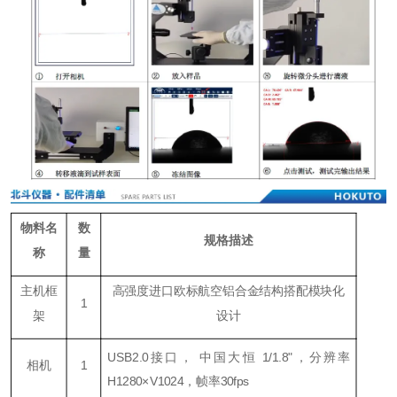
物料名
数
规格描述
称
量
主机框
高强度进口欧标航空铝合金结构搭配模块化
1
架
设计
USB2.0接口， 中国大恒 1/1.8"，分辨率
相机
1
H1280×V1024，帧率30fps