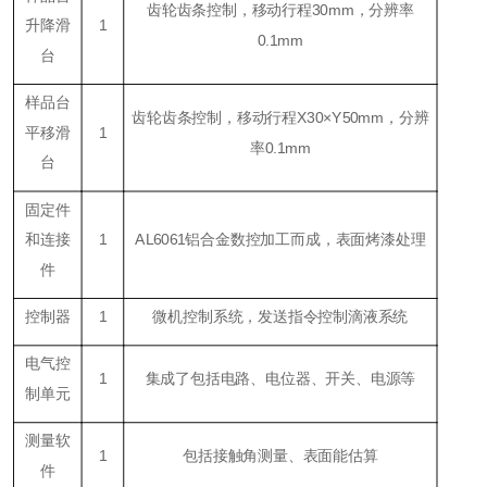
齿轮齿条控制，移动行程30mm，分辨率
升降滑
1
0.1mm
台
样品台
齿轮齿条控制，移动行程X30×Y50mm，分辨
平移滑
1
率0.1mm
台
固定件
和连接
1
AL6061铝合金数控加工而成，表面烤漆处理
件
控制器
1
微机控制系统，发送指令控制滴液系统
电气控
1
集成了包括电路、电位器、开关、电源等
制单元
测量软
1
包括接触角测量、表面能估算
件