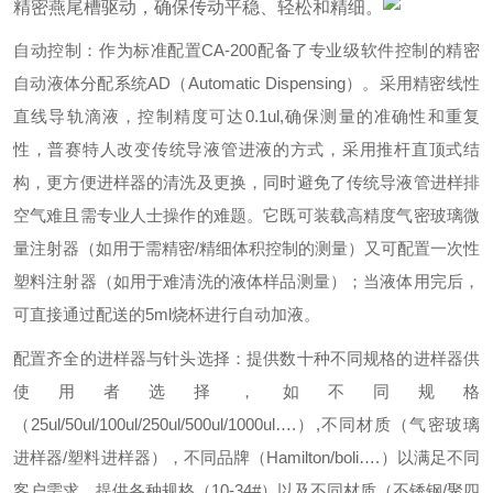
精密燕尾槽驱动，确保传动平稳、轻松和精细。
自动控制：作为标准配置CA-200配备了专业级软件控制的精密
自动液体分配系统AD（Automatic Dispensing）。采用精密线性
直线导轨滴液，控制精度可达0.1ul,确保测量的准确性和重复
性，普赛特人改变传统导液管进液的方式，采用推杆直顶式结
构，更方便进样器的清洗及更换，同时避免了传统导液管进样排
空气难且需专业人士操作的难题。它既可装载高精度气密玻璃微
量注射器（如用于需精密/精细体积控制的测量）又可配置一次性
塑料注射器（如用于难清洗的液体样品测量）；当液体用完后，
可直接通过配送的5ml烧杯进行自动加液。
配置齐全的进样器与针头选择：提供数十种不同规格的进样器供
使用者选择，如不同规格
（25ul/50ul/100ul/250ul/500ul/1000ul….）,不同材质（气密玻璃
进样器/塑料进样器），不同品牌（Hamilton/boli….）以满足不同
客户需求。提供各种规格（10-34#）以及不同材质（不锈钢/聚四