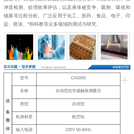
净度检测、处理效果评估，以及液体被竞争、吸附、吸收和
铺展等过程分析。广泛应用于化工、医药、食品、电子、印
染、喷涂、*和科教等众多领域的测试与研究。
+
型号
CA100S
名称
自动型光学接触角测量仪
设
类型
自动型
备
机身材质
航空铝
整
体
输入电源
220V 50-60Hz