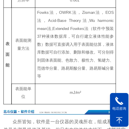
分辨率
0.001°
Fowks法，OWRK法，Zisman法，EOS
法，Acid-Base Theory法,Wu harmonic
mean法,Extended Fowkes法（软件中预装
37种液体数据库，可自行建立液体性能参
表面能测
表
数）数据可直接调入用于表面能估算，液体
量方法
库数据可自行添加、删除和修改。可分别得
面
到固体表面能、色散力、极性力、氢键力、
能
范德华分量、路易斯酸分量、路易斯碱分量
等
表面能单
mJ/m²
位
电话咨询
众所皆知，软件是一台仪器的灵魂所在，组成系统的硬