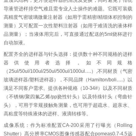
直顶式结构，更方便进样器的清洗及更换，同时避免了传统
导液管进样排空气难且需专业人士操作的难题。它既可装载
高精度气密玻璃微量注射器（如用于需精密/精细体积控制的
测量）又可配置一次性塑料注射器（如用于难清洗的液体样
品测量）；当液体用完后，可直接通过配送的5ml烧杯进行
自动加液。
配置齐全的进样器与针头选择：提供数十种不同规格的进样
器供使用者选择，如不同规格
（25ul/50ul/100ul/250ul/500ul/1000ul….）,不同材质（气密
玻璃进样器/塑料进样器），不同品牌（Hamilton/boli….）以
满足不同客户需求。提供各种规格（10-34#）以及不同材质
（不锈钢/聚四氟乙烯/pp挠性针头）以及特殊针头（弯曲针
头），可用于常规接触角测量，也可用于超疏水、超亲水、
高粘度等特殊液体的进样、液滴转移等。
成像系统：作为标准配置CA-200采用了行曝光（Rolling
Shutter）高分辨率CMOS图像传感器配合pomeas0.7-4.5远