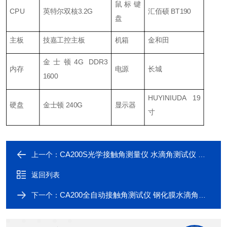
鼠标键
CPU
英特尔双核3.2G
汇佰硕 BT190
盘
主板
技嘉工控主板
机箱
金和田
金士顿4G DDR3
内存
电源
长城
1600
HUYINIUDA 19
硬盘
金士顿 240G
显示器
寸
CA200S光学接触角测量仪 水滴角测试仪 精度高
上一个：
返回列表
CA200全自动接触角测试仪 钢化膜水滴角测量仪
下一个：