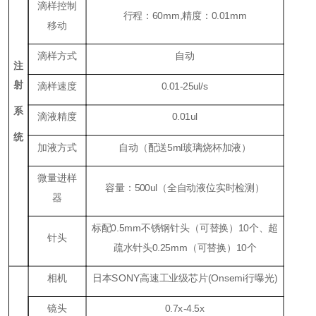
滴样控制
行程：60mm,精度：0.01mm
移动
滴样方式
自动
注
射
滴样速度
0.01-25ul/s
系
滴液精度
0.01ul
统
加液方式
自动（配送5ml玻璃烧杯加液）
微量进样
容量：500ul（全自动液位实时检测）
器
标配0.5mm不锈钢针头（可替换）10个、超
针头
疏水针头0.25mm（可替换）10个
相机
日本SONY高速工业级芯片(Onsemi行曝光)
镜头
0.7x-4.5x