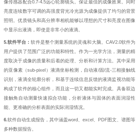
像传感器配合
0.7-4.5
远心轮廓镜头。保证最佳的成像效果。同时
亮度连续数字可调的高强度背光冷光源为成像提供了均匀的背景
照明。优质镜头和高分辨率相机能够以理想的尺寸和亮度在图像
中显示出液滴，即使是非常小的液滴。
5.软件平台：
软件是整个测量系统的灵魂和大脑。
CAV2.0
软件为
用户提供了范围广泛的功能和特性。作为一光学方法，测量的精
度取决于成像的质量和后着的处理、分析和计算方法。其中采用
的亚像素（
sub-pixel
）液滴坐标检测，自动液
/
固
/
流
-
三相接触线
识别，液滴全轮廓分析，和基于连续信息反馈的液滴监视功能等
构成了软件的核心组件，而且这一切又都能实时完成。具备双边
接触角自动测量快速拟合功能，分析液体与固体的表面润湿性
能、更准确的分析表面的实际润湿情况。
6.
软件自动生成报告，其中涵盖
word
、
excel
、
PDF
图文、谱图等
多种数据报告。