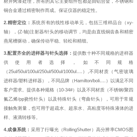
材并烤漆处理，所有的其它主要组件也都是由铝合金，不锈钢和
铜合金通过精密制作而成。保证仪器的稳定性。
2.精密定位：
系统所有的线性移动单元，包括三维样品台（
xy-
轴），
(Z-
轴
)
注射器
/
针头的移动调节，均是由直线铜齿条和精密
燕尾槽驱动，确保传动平稳、轻松和精细。
3.配置齐全的进样器与针头选择：
提供数十种不同规格的进样器
供使用者选择，如不同规格
（
25ul/50ul/100ul/250ul/500ul/1000ul
…
.
）
,
不同材质（气密玻璃
进样器
/
塑料进样器），不同品牌（
Hamilton/boli
…
.
）以满足不同
客户需求。提供各种规格（
10-34#
）以及不同材质（不锈钢
/
聚四
氟乙烯
/pp
挠性针头）以及特殊针头（弯曲针头），可用于常规
接触角测量，也可用于超疏水、超亲水、高粘度等特殊液体的进
样、液滴转移等。
4.成像系统：
采用了行曝光（
RollingShutter
）高分辨率
CMOS
图