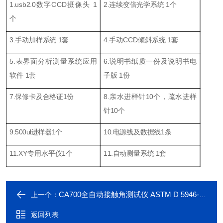
1.usb2.0数字CCD摄像头 1
2.连续变倍光学系统 1个
个
3.手动加样系统 1套
4.手动CCD倾斜系统 1套
5.表界面分析测量系统应用
6.说明书纸质一份及说明书电
软件 1套
子版 1份
7.保修卡及合格证1份
8.亲水进样针10个，疏水进样
针10个
9.500ul进样器1个
10.电源线及数据线1条
11.XY专用水平仪1个
11.自动测量系统 1套
CA700全自动接触角测试仪 ASTM D 5946-2009标准
上一个：
返回列表