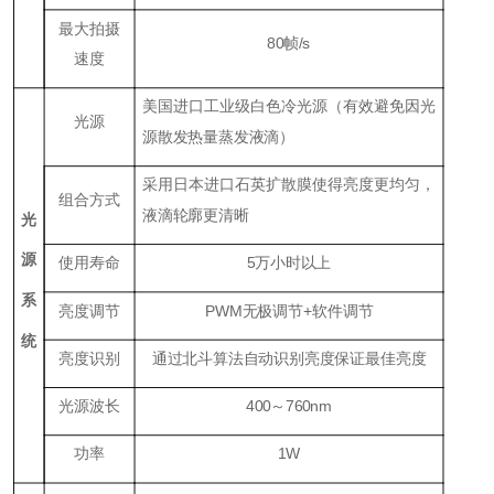
最大拍摄
80帧/s
速度
美国进口工业级白色冷光源（有效避免因光
光源
源散发热量蒸发液滴）
采用日本进口石英扩散膜使得亮度更均匀，
组合方式
液滴轮廓更清晰
光
源
使用寿命
5万小时以上
系
亮度调节
PWM无极调节+软件调节
统
亮度识别
通过北斗算法自动识别亮度保证最佳亮度
光源波长
400～760nm
功率
1W