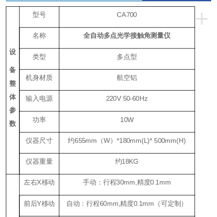
+
型号
CA700
名称
全自动多点光学接触角测量仪
设
类型
多点型
备
机身材质
航空铝
整
体
输入电源
220V 50-60Hz
参
功率
1
0W
数
仪器尺寸
约655mm（W）*180mm(L)* 500mm(H)
仪器重量
约18KG
左右X移动
手动：行程30mm,精度0.1mm
前后Y移动
自动：行程60mm,精度0.1mm（可定制）