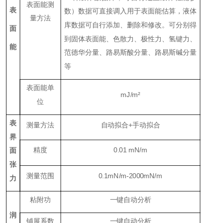
表面能测
表
数）数据可直接调入用于表面能估算，液体
量方法
库数据可自行添加、删除和修改。可分别得
面
到固体表面能、色散力、极性力、氢键力、
能
范德华分量、路易斯酸分量、路易斯碱分量
等
表面能单
mJ/m
²
位
表
测量方法
自动拟合+手动拟合
界
精度
0.01 mN/m
面
张
测量范围
0.1mN/m-2000mN/m
力
粘附功
一键自动分析
润
铺展系数
一键自动分析