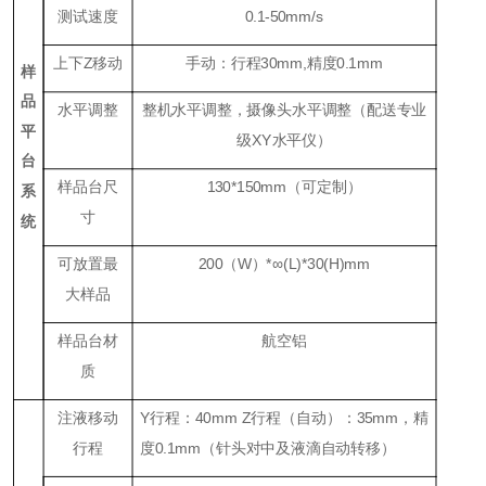
测试速度
0.1-50mm/s
上下
Z
移动
手动：行程30mm,精度0.1mm
样
品
水平调整
整机水平调整，摄像头水平调整（配送专业
平
级XY水平仪）
台
样品台尺
130*150mm（可定制）
系
寸
统
可放置最
200（W）*∞(L)*30(H)mm
大样品
样品台材
航空铝
质
注液移动
Y行程：40mm Z行程（
自动
）：35mm，精
行程
度0.1mm（针头对中及
液滴自动转移
）