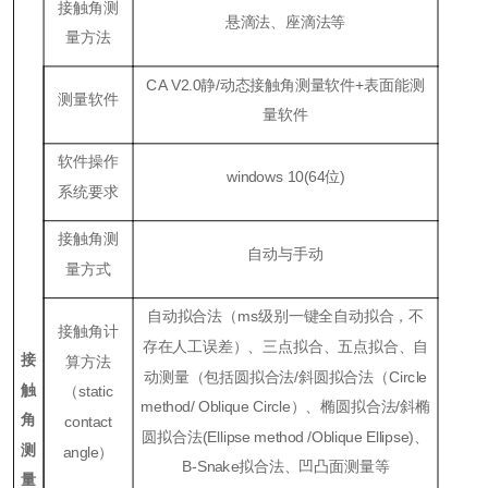
接触角测
悬滴法、座滴法等
量方法
CA V2.0静/动态接触角测量软件+表面能测
测量软件
量软件
软件操作
windows 10(64位)
系统要求
接触角测
自动与手动
量方式
自动拟合法（ms级别一键全自动拟合，不
接触角计
存在人工误差）、三点拟合、五点拟合、自
接
算方法
动测量（包括圆拟合法/斜圆拟合法（Circle
触
（static
method/
Oblique Circle）、椭圆拟合法/斜椭
角
contact
圆拟合法(Ellipse method /Oblique Ellipse)、
测
angle）
B-Snake拟合法、凹凸面测量等
量