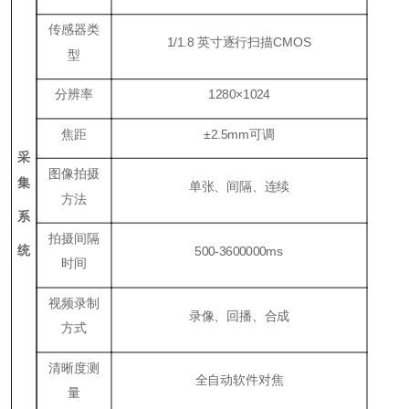
传感器类
1/1.8 英寸逐行扫描CMOS
型
分辨率
1280×1024
焦距
±2.5mm可调
采
图像拍摄
集
单张、间隔、连续
方法
系
拍摄间隔
统
500
-
3600
000ms
时间
视频录制
录像、回播、合成
方式
清晰度测
全自动软件对焦
量