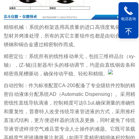
电话咨询
精细机械：系统的框架选用高质量的进口高强度氧化保护铝
型材并烤漆处理，所有的其它主要组件也都是由铝合金，不
锈钢和铜合金通过精密制作而成。
精密定位：系统所有的线性移动单元，包括三维样品台（xy-
轴），(Z-轴)注射器/针头的移动调节，均是由直线铜齿条和
精密燕尾槽驱动，确保传动平稳、轻松和精细。
自动控制：作为标准配置CA-200配备了专业级软件控制的精
密自动液体分配系统AD（Automatic Dispensing）。采用精
密线性直线导轨滴液，控制精度可达0.1ul,确保测量的准确性
和重复性，普赛特人改变传统导液管进液的方式，采用推杆
直顶式结构，更方便进样器的清洗及更换，同时避免了传统
导液管进样排空气难且需专业人士操作的难题。它既可装载
高精度气密玻璃微量注射器（如用于需精密/精细体积控制的