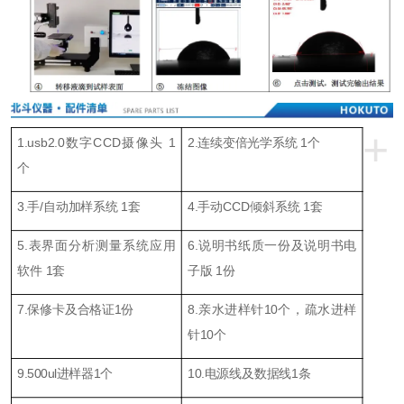
+
1.usb2.0数字CCD摄像头 1
2.连续变倍光学系统 1个
个
3.手/自动加样系统 1套
4.手动CCD倾斜系统 1套
5.表界面分析测量系统应用
6.说明书纸质一份及说明书电
软件 1套
子版 1份
7.保修卡及合格证1份
8.亲水进样针10个，疏水进样
针10个
9.500ul进样器1个
10.电源线及数据线1条