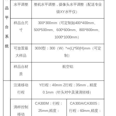
水平调整
整机水平调整，摄像头水平调整（配送专业
品
级
XY
水平仪）
平
样品台尺
300*300mm（可定制如400*400mm、
台
寸
500*500mm、600*600mm、800*800mm、
系
1000*1000mm）
统
可放置最
3030型：300（W）*∞(L)*50(H)mm（可定
大样品
制）
样品台材
航空铝
质
注液移动
Y行程：40mm Z行程：35mm，精度
行程
0.1mm（针头对中及液滴转移）
CA300M
：
行程
：
CA300A/CA300S
：
滴样控制
25mm,精度
：
行程：
60mm,精度
：
移动