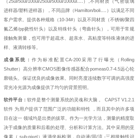
（25ul/50ul/100ul/250ul/500ul/1000ul….）,不同材质（气密玻璃
进样器/塑料进样器），不同品牌（Hamilton/boli….）以满足不同
客户需求。提供各种规格（10-34#）以及不同材质（不锈钢/聚四
氟乙烯/pp挠性针头）以及特殊针头（弯曲针头），可用于常规
接触角测量，也可用于超疏水、超亲水、高粘度等特殊液体的进
样、液滴转移等。
成像系统：
作为标准配置CA-200采用了行曝光（Rolling
Shutter）高分辨率CMOS图像传感器配合pomeas0.7-4.5远心轮
廓镜头。保证优良的成像效果。同时亮度连续数字可调的高强度
背光冷光源为成像提供了均匀的背景照明。
软件平台：
软件是整个测量系统的灵魂和大脑 。 CAPST V1.2.1
软件 为用户提供了范围广泛的功能和特性 ，而且其中的许多项
目在这一 领域均是出类的拔萃。作为一光学方法，测量的精度取
决于成像的质量和后着的处理、分析和计算方法。其中采用的亚
像素（ sub-pixel）液滴坐标检测，自动液/固/流 -三相接触线识