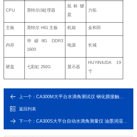
鼠标键
CPU
英特尔i3处理器
力拓
盘
主板
英特尔 H61 主板
机箱
金和田
华硕8G DDR3
内存
电源
长城
1600
HUYINIUDA 19
硬盘
七彩虹 250G
显示器
寸
CA300M大平台水滴角测试仪 钢化膜接触角测量仪
上一个：
返回列表
CA300S大平台自动水滴角测量仪 油墨润湿性测试
下一个：