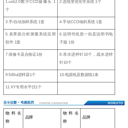
1.usb2.0数字CCD摄像头 1
2.连续变倍光学系统 1个
个
3.手/自动加样系统 1套
4.手动CCD倾斜系统 1套
5.表界面分析测量系统应用
6.说明书纸质一份及说明书电
软件 1套
子版 1份
7.保修卡及合格证1份
8.亲水进样针10个，疏水进样
针10个
9.500ul进样器1个
10.电源线及数据线1条
11.XY专用水平仪1个
物料名
物料名
品牌
品牌
称
称