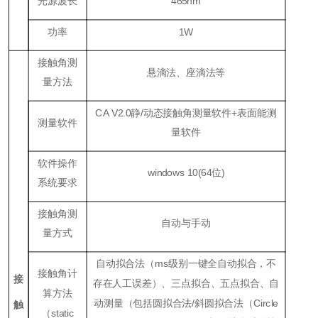
光源波长
465nm
功率
1W
接触角测
悬滴法、座滴法等
量方法
CA V2.0静/动态接触角测量软件+表面能测
测量软件
量软件
软件操作
windows 10(64位)
系统要求
接触角测
自动与手动
量方式
自动拟合法（ms级别一键全自动拟合，不
接触角计
接
存在人工误差）、三点拟合、五点拟合、自
算方法
动测量（包括圆拟合法/斜圆拟合法（Circle
触
（static