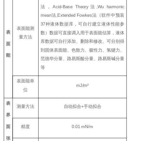
法，Acid-Base Theory法,Wu harmonic
mean法,Extended Fowkes法（软件中预装
37种液体数据库，可自行建立液体性能参
表面能测
表
数）数据可直接调入用于表面能估算，液体
量方法
库数据可自行添加、删除和修改。可分别得
面
到固体表面能、色散力、极性力、氢键力、
能
范德华分量、路易斯酸分量、路易斯碱分量
等
表面能单
mJ/m²
位
表
测量方法
自动拟合+手动拟合
界
面
精度
0.01 mN/m
张