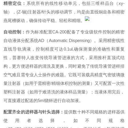
精密定位：
系统所有的线性移动单元，包括三维样品台（xy-
轴），(Z-轴)注射器/针头的移动调节，均是由直线铜齿条和精密
燕尾槽驱动，确保传动平稳、轻松和精细。
自动控制：
作为标准配置CA-200配备了专业级软件控制的精密
自动液体分配系统AD（Automatic Dispensing）。采用精密线性
直线导轨滴液，控制精度可达0.1ul,确保测量的准确性和重复
性，普赛特人改变传统导液管进液的方式，采用推杆直顶式结
构，更方便进样器的清洗及更换，同时避免了传统导液管进样排
空气难且需专业人士操作的难题。它既可装载高精度气密玻璃微
量注射器（如用于需精密/精细体积控制的测量）又可配置一次性
塑料注射器（如用于难清洗的液体样品测量）；当液体用完后，
可直接通过配送的5ml烧杯进行自动加液。
配置齐全的进样器与针头选择：
提供数十种不同规格的进样器供
使用者选择，如不同规格