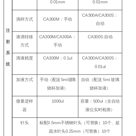
0.01mm
0.01mm
CA300A/CA300S
：
滴样方式
CA300M
：
手动
自动
注
液滴转移
CA300M/CA300A
：
CA300S:
自动
射
方式
手动
系
滴液精度
CA300M
：
0.1ul
CA300A/CA300S
：
统
0.01ul
加液方式
手动（
配送
5ml
玻
璃
自动（配送 5ml 玻璃
烧杯加液）
烧杯加液）
微量进样
1000ul
容量：500ul（全自动
器
液位实时检测）
针头
标配0.5mm不锈钢针头（可替换）10个、超
疏水针头0.25mm（可替换）10个