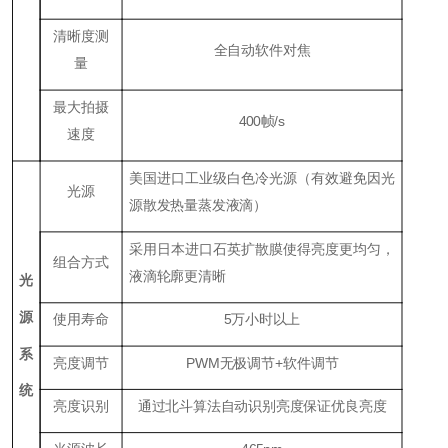
清晰度测
全自动软件对焦
量
最大拍摄
400帧/s
速度
美国进口工业级白色冷光源（有效避免因光
光源
源散发热量蒸发液滴）
采用日本进口石英扩散膜使得亮度更均匀，
组合方式
液滴轮廓更清晰
光
源
使用寿命
5万小时以上
系
亮度调节
PWM无极调节+软件调节
统
亮度识别
通过北斗算法自动识别亮度保证优良亮度