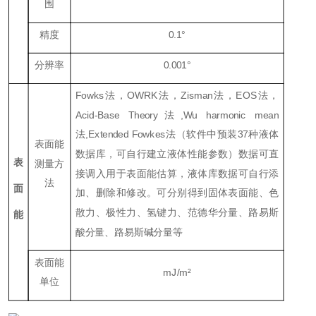
围
精度
0.1°
分辨率
0.001°
Fowks法，OWRK法，Zisman法，EOS法，
Acid-Base Theory法,Wu harmonic mean
法,Extended Fowkes法（软件中预装37种液体
表面能
数据库，可自行建立液体性能参数）数据可直
表
测量方
接调入用于表面能估算，液体库数据可自行添
法
面
加、删除和修改。可分别得到固体表面能、色
散力、极性力、氢键力、范德华分量、路易斯
能
酸分量、路易斯碱分量等
表面能
mJ/m²
单位