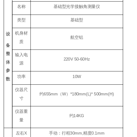
名称
基础型光学接触角测量仪
类型
基础型
机身材
设
航空铝
质
备
整
输入电
220V 50-60Hz
体
源
参
功率
10W
数
仪器尺
约655mm（W）*180mm(L)* 500mm(H)
寸
仪器重
约14KG
量
左右
X
手动：行程
30mm,
精度
0.1mm