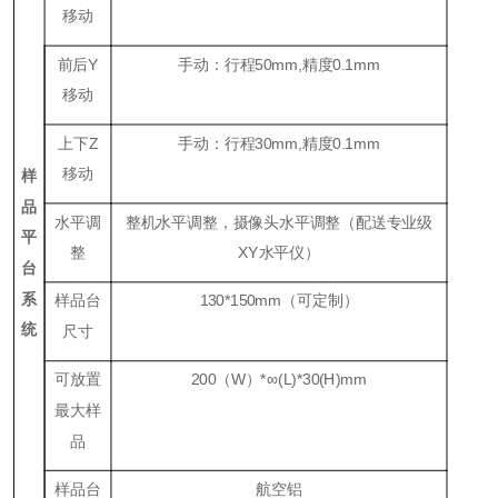
移动
前后
Y
手动：行程
50mm,
精度
0.1mm
移动
上下
Z
手动：行程
30mm,
精度
0.1mm
移动
样
品
水平调
整机水平调整，摄像头水平调整（配送专业级
平
整
XY
水平仪）
台
系
样品台
130*150mm
（可定制）
统
尺寸
可放置
200
（
W
）
*
∞
(L)*30(H)mm
最大样
品
样品台
航空铝