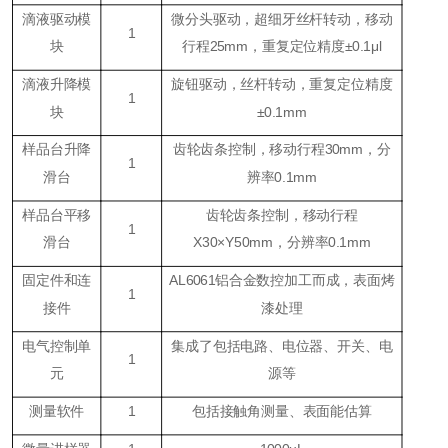
滴液驱动模
微分头驱动，超细牙丝杆转动，移动
1
块
行程25mm，重复定位精度±0.1μl
滴液升降模
旋钮驱动，丝杆转动，重复定位精度
1
块
±0.1mm
样品台升降
齿轮齿条控制，移动行程30mm，分
1
滑台
辨率0.1mm
样品台平移
齿轮齿条控制，移动行程
1
滑台
X30×Y50mm，分辨率0.1mm
固定件和连
AL6061铝合金数控加工而成，表面烤
1
接件
漆处理
电气控制单
集成了包括电路、电位器、开关、电
1
元
源等
测量软件
1
包括接触角测量、表面能估算