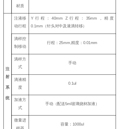
材质
注液移
Y行程：40mm Z行程：35mm，精度
动行程
0.1mm（针头对中及液滴转移）
滴样控
行程：25mm,精度：0.01mm
制移动
滴样方
手动
式
注
射
滴液精
0.1ul
系
度
统
加液方
手动（配送5ml玻璃烧杯加液）
式
微量进
容量：1000ul
样器