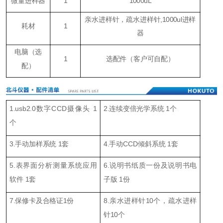
微量进样器
1
1000uL
亲水进样针，疏水进样针,1000ul进样
耗材
1
器
电脑（
选
1
选配件（客户可自配）
配
）
1.usb2.0数字CCD摄像头 1
2.连续变倍光学系统 1个
个
3.手动加样系统 1套
4.手动CCD倾斜系统 1套
5.表界面分析测量系统应用
6.说明书纸质一份及说明书电
软件 1套
子版 1份
7.保修卡及合格证1份
8.亲水进样针10个，疏水进样
针10个