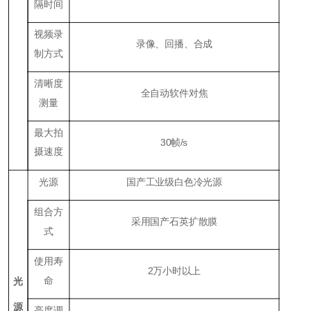
隔时间
视频录
录像、回播、合成
制方式
清晰度
全自动软件对焦
测量
最大拍
30帧/s
摄速度
光源
国产工业级白色冷光源
组合方
采用国产石英扩散膜
式
使用寿
2万小时以上
命
光
源
亮度调