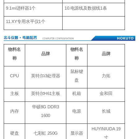
9.1ml进样器1个
10.电源线及数据线1条
11.XY专用水平仪1个
物料名
物料名
品牌
品牌
称
称
鼠标键
CPU
英特尔i3处理器
力拓
盘
主板
英特尔H61主板
机箱
金和田
华硕8G DDR3
内存
电源
长城
1600
HUYINIUDA 19
硬盘
七彩虹 250G
显示器
寸