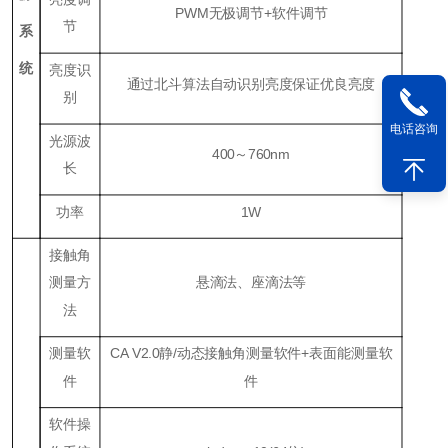
PWM无极调节+软件调节
节
系
统
亮度识
通过北斗算法自动识别亮度保证优良亮度
别
电话咨询
光源波
400～760nm
长
功率
1W
接触角
测量方
悬滴法、座滴法等
法
测量软
CA V2.0静/动态接触角测量软件+表面能测量软
件
件
软件操