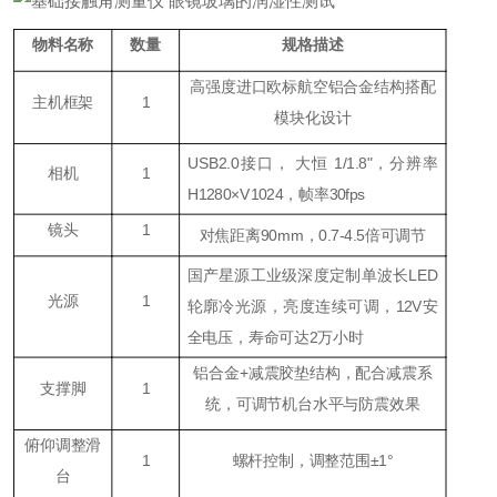
物料名称
数量
规格描述
高强度进口欧标航空铝合金结构搭配
主机框架
1
模块化设计
USB2.0接口， 大恒 1/1.8"，分辨率
相机
1
H1280×V1024，帧率30fps
镜头
1
对焦距离90mm，0.7-4.5倍可调节
国产星源工业级深度定制单波长LED
光源
1
轮廓冷光源，亮度连续可调，12V安
全电压，寿命可达2万小时
铝合金+减震胶垫结构，配合减震系
支撑脚
1
统，可调节机台水平与防震效果
俯仰调整滑
1
螺杆控制，调整范围±1°
台