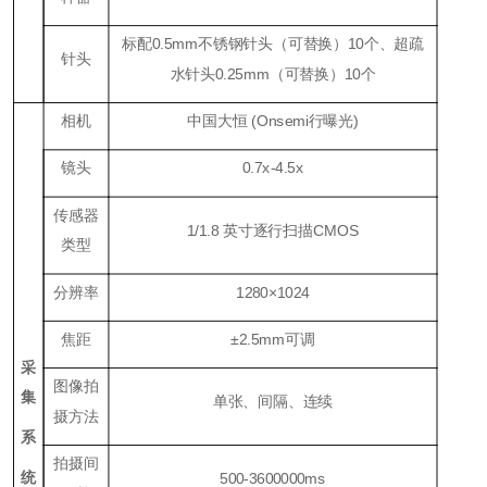
标配0.5mm不锈钢针头（可替换）10个、超疏
针头
水针头0.25mm（可替换）10个
相机
中国大恒 (Onsemi行曝光)
镜头
0.7x-4.5x
传感器
1/1.8 英寸逐行扫描CMOS
类型
分辨率
1280×1024
焦距
±2.5mm可调
采
图像拍
集
单张、间隔、连续
摄方法
系
拍摄间
统
500-3600000ms