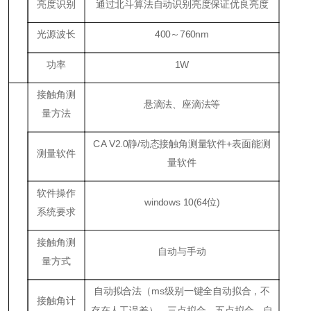
亮度识别
通过北斗算法自动识别亮度保证优良亮度
光源波长
400～760nm
功率
1W
接触角测
悬滴法、座滴法等
量方法
CA V2.0静/动态接触角测量软件+表面能测
测量软件
量软件
软件操作
windows 10(64位)
系统要求
接触角测
自动与手动
量方式
自动拟合法（ms级别一键全自动拟合，不
接触角计
存在人工误差）、三点拟合、五点拟合、自