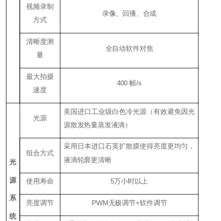
视频录制
录像、回播、合成
方式
清晰度测
全自动软件对焦
量
最大拍摄
400 帧/s
速度
美国进口工业级白色冷光源（有效避免因光
光源
源散发热量蒸发液滴）
采用日本进口石英扩散膜使得亮度更均匀，
组合方式
液滴轮廓更清晰
光
源
使用寿命
5万小时以上
系
亮度调节
PWM无极调节+软件调节
统