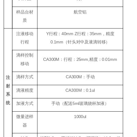
样品台材
航空铝
质
注液移动
Y行程：40mm Z行程：35mm，精度
行程
0.1mm（针头对中及液滴转移）
滴样控制
CA300M：行程：25mm,精度：0.01mm
移动
滴样方式
CA300M：手动
注
射
滴液精度
CA300M：0.1ul
系
统
加液方式
手动（配送5ml玻璃烧杯加液）
微量进样
1000ul
器