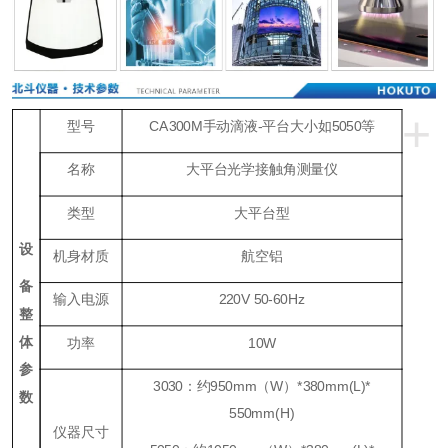
+
型号
CA300M手动滴液-平台大小如5050等
名称
大平台光学接触角测量仪
类型
大平台型
设
机身材质
航空铝
备
输入电源
220V 50-60Hz
整
体
功率
10W
参
3030：约950mm（W）*380mm(L)*
数
550mm(H)
仪器尺寸