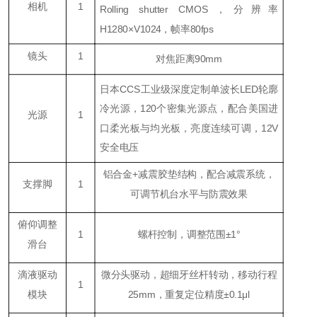
相机
1
Rolling shutter CMOS，分辨率
H1280×V1024，帧率80fps
镜头
1
对焦距离90mm
日本CCS工业级深度定制单波长LED轮廓
冷光源，120个密集光源点，配合美国进
光源
1
口柔光板与均光板，亮度连续可调，12V
安全电压
铝合金+减震胶垫结构，配合减震系统，
支撑脚
1
可调节机台水平与防震效果
俯仰调整
1
螺杆控制，调整范围±1°
滑台
滴液驱动
微分头驱动，超细牙丝杆转动，移动行程
1
模块
25mm，重复定位精度±0.1μl