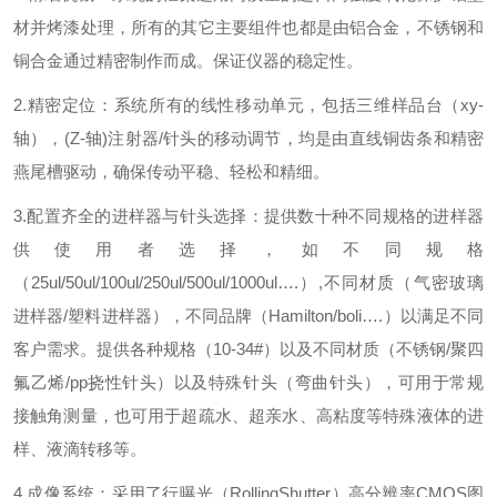
材并烤漆处理，所有的其它主要组件也都是由铝合金，不锈钢和
铜合金通过精密制作而成。保证仪器的稳定性。
2.精密定位：系统所有的线性移动单元，包括三维样品台（
xy-
轴），
(Z-
轴
)
注射器
/
针头的移动调节，均是由直线铜齿条和精密
燕尾槽驱动，确保传动平稳、轻松和精细。
3.配置齐全的进样器与针头选择：提供数十种不同规格的进样器
供使用者选择，如不同规格
（
25ul/50ul/100ul/250ul/500ul/1000ul
…
.
）
,
不同材质（气密玻璃
进样器
/
塑料进样器），不同品牌（
Hamilton/boli
…
.
）以满足不同
客户需求。提供各种规格（
10-34#
）以及不同材质（不锈钢
/
聚四
氟乙烯
/pp
挠性针头）以及特殊针头（弯曲针头），可用于常规
接触角测量，也可用于超疏水、超亲水、高粘度等特殊液体的进
样、液滴转移等。
4.成像系统：采用了行曝光（
RollingShutter
）高分辨率
CMOS
图