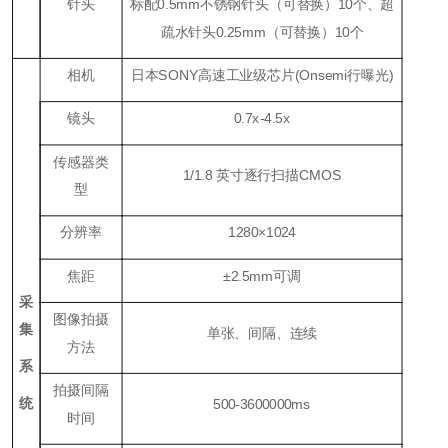
针头
标配0.5mm不锈钢针头（可替换）10个、超
疏水针头0.25mm（可替换）10个
相机
日本SONY高速工业级芯片(Onsemi行曝光)
镜头
0.7x-4.5x
传感器类
1/1.8 英寸逐行扫描CMOS
型
分辨率
1280×1024
焦距
±2.5mm可调
采
图像拍摄
集
单张、间隔、连续
方法
系
拍摄间隔
统
500-3600000ms
时间