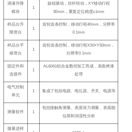
滴液升降
旋钮驱动，丝杆转动，XY移动行程
1
模块
30mm，重复定位精度±1mm
样品台升
齿轮齿条控制，移动行程40mm，分辨率
1
降滑台
0.1mm
样品台平
齿轮齿条控制，移动行程X30×Y50mm，
1
移滑台
分辨率0.1mm
固定件和
AL6061铝合金数控加工而成，表面烤漆
1
连接件
处理
电气控制
1
集成了包括电路、电位器、开关、电源等
单元
包括接触角测量、表面张力测量、表面能
测量软件
1
估算和润湿性分析
微量进样