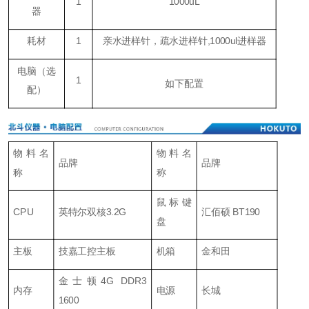
1
1000uL
器
耗材
1
亲水进样针，疏水进样针,1000ul进样器
电脑
（
选
1
如下配置
配
）
物料名
物料名
品牌
品牌
称
称
鼠标键
CPU
英特尔双核3.2G
汇佰硕 BT190
盘
主板
技嘉工控主板
机箱
金和田
金士顿4G DDR3
内存
电源
长城
1600