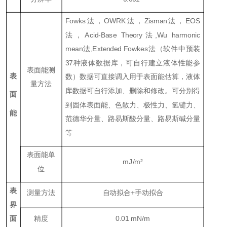
Fowks法，OWRK法，Zisman法，EOS
法，Acid-Base Theory法,Wu harmonic
mean法,Extended Fowkes法（软件中预装
37种液体数据库，可自行建立液体性能参
表面能测
表
数）数据可直接调入用于表面能估算，液体
量方法
库数据可自行添加、删除和修改。可分别得
面
到固体表面能、色散力、极性力、氢键力、
能
范德华分量、路易斯酸分量、路易斯碱分量
等
表面能单
mJ/m²
位
表
测量方法
自动拟合+手动拟合
界
精度
0.01 mN/m
面