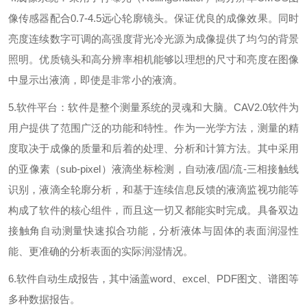
像传感器配合
0.7-4.5
远心轮廓镜头。保证优良的成像效果。同时
亮度连续数字可调的高强度背光冷光源为成像提供了均匀的背景
照明。优质镜头和高分辨率相机能够以理想的尺寸和亮度在图像
中显示出液滴，即使是非常小的液滴。
5.软件平台：软件是整个测量系统的灵魂和大脑。
CAV2.0
软件为
用户提供了范围广泛的功能和特性。作为一光学方法，测量的精
度取决于成像的质量和后着的处理、分析和计算方法。其中采用
的亚像素（
sub-pixel
）液滴坐标检测，自动液
/
固
/
流
-
三相接触线
识别，液滴全轮廓分析，和基于连续信息反馈的液滴监视功能等
构成了软件的核心组件，而且这一切又都能实时完成。具备双边
接触角自动测量快速拟合功能，分析液体与固体的表面润湿性
能、更准确的分析表面的实际润湿情况。
6.软件自动生成报告，其中涵盖
word
、
excel
、
PDF
图文、谱图等
多种数据报告。