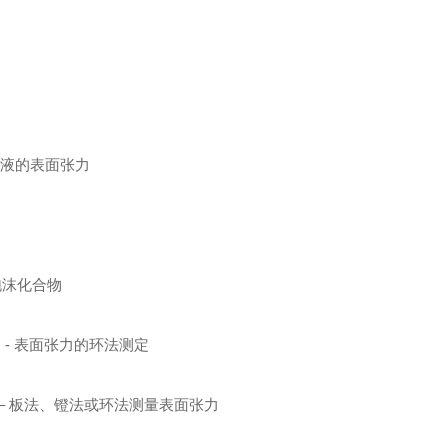
剂溶液的表面张力
膜泡沫化合物
成）- 表面张力的环法测定
测定 – 板法、镫法或环法测量表面张力