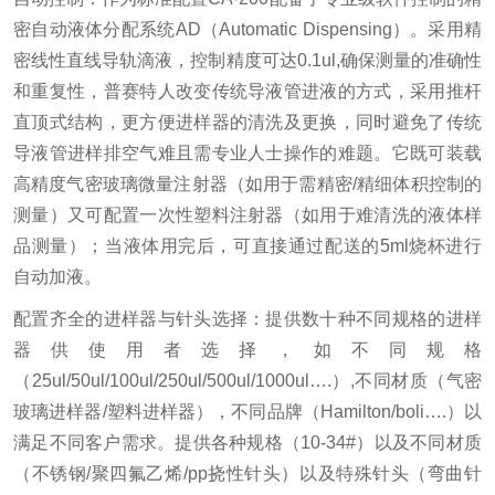
密自动液体分配系统AD（Automatic Dispensing）。采用精
密线性直线导轨滴液，控制精度可达0.1ul,确保测量的准确性
和重复性，普赛特人改变传统导液管进液的方式，采用推杆
直顶式结构，更方便进样器的清洗及更换，同时避免了传统
导液管进样排空气难且需专业人士操作的难题。它既可装载
高精度气密玻璃微量注射器（如用于需精密/精细体积控制的
测量）又可配置一次性塑料注射器（如用于难清洗的液体样
品测量）；当液体用完后，可直接通过配送的5ml烧杯进行
自动加液。
配置齐全的进样器与针头选择：提供数十种不同规格的进样
器供使用者选择，如不同规格
（25ul/50ul/100ul/250ul/500ul/1000ul….）,不同材质（气密
玻璃进样器/塑料进样器），不同品牌（Hamilton/boli….）以
满足不同客户需求。提供各种规格（10-34#）以及不同材质
（不锈钢/聚四氟乙烯/pp挠性针头）以及特殊针头（弯曲针