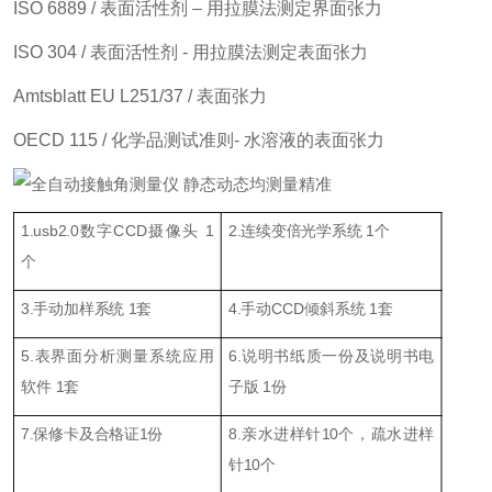
ISO 6889 / 表面活性剂 – 用拉膜法测定界面张力
ISO 304 / 表面活性剂 - 用拉膜法测定表面张力
Amtsblatt EU L251/37 / 表面张力
OECD 115 / 化学品测试准则- 水溶液的表面张力
1.usb2.0数字CCD摄像头 1
2.连续变倍光学系统 1个
个
3.
手动加样系统
1
套
4.手动CCD倾斜系统 1套
5.表界面分析测量系统应用
6.说明书纸质一份及说明书电
软件 1套
子版 1份
7.保修卡及合格证1份
8.亲水进样针10个，疏水进样
针10个