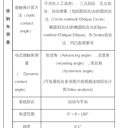
不存在人工误差）、三点拟合、五点拟
接触角计算方
接
合、自动测量（包括圆拟合法/斜圆拟合
法（static
触
法（Circle method/
Oblique Circle）、
contact
角
椭圆拟合法/斜椭圆拟合法(Ellipse
angle）
测
method /Oblique Ellipse)、B-Snake拟合
量
法、凹凸面测量等
动态接触角测
前进角（Advancing angle），后退角
量
（receding angle），滞后角
（hysteresis angle）
（
Dynamic
contact
(可批量拟合多张图片或视频连续拟合计
angle
）
算Video analysis)
基线拟合
自动与手动
角度范围
0°＜θ＜180°
精度
0.1°