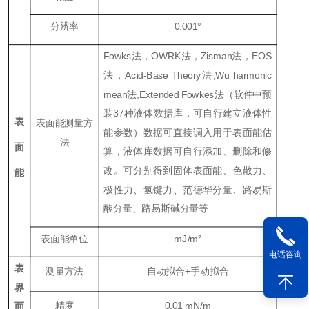
分辨率
0.001°
Fowks法，OWRK法，Zisman法，EOS
法，Acid-Base Theory法,Wu harmonic
mean法,Extended Fowkes法（软件中预
装37种液体数据库，可自行建立液体性
表
表面能测量方
能参数）数据可直接调入用于表面能估
法
面
算，液体库数据可自行添加、删除和修
改。可分别得到固体表面能、色散力、
能
极性力、氢键力、范德华分量、路易斯
酸分量、路易斯碱分量等
表面能单位
mJ/m²
电话咨询
表
测量方法
自动拟合+手动拟合
界
精度
0.01 mN/m
面