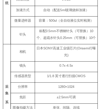
统
加液方式
自动（配送5ml玻璃烧杯加液）
微量进样器
容量：500ul（全自动液位实时检测）
标配0.5mm不锈钢针头（可替换）10
针头
个、超疏水针头0.25mm（可替换）10个
日本SONY高速工业级芯片(Onsemi行曝
相机
光)
镜头
0.7
x
-4.5x
传感器类型
1/1.8 英寸逐行扫描CMOS
采
分辨率
1280×1024
集
焦距
±2.5mm可调
系
图像拍摄方法
单张、间隔、连续