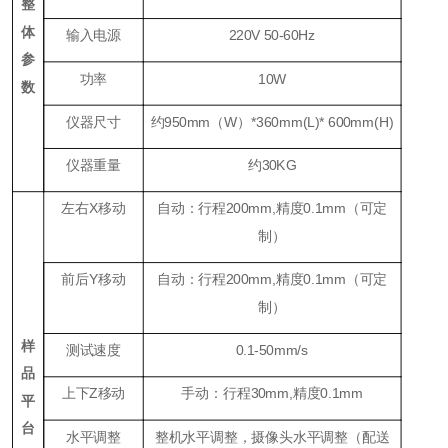
整
体
输入电源
220V 50-60Hz
参
功率
10W
数
仪器尺寸
约950mm（W）*360mm(L)* 600mm(H)
仪器重量
约30KG
左右X移动
自动：行程200mm,精度0.1mm（可定
制）
前后Y移动
自动：行程200mm,精度0.1mm（可定
制）
样
测试速度
0.1-50mm/s
品
上下Z移动
手动：行程30mm,精度0.1mm
平
台
水平调整
整机水平调整，摄像头水平调整（配送