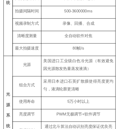
统
拍摄间隔时间
500-3600000ms
视频录制方式
录像、回播、合成
清晰度测量
全自动软件对焦
最大拍摄速度
80帧/s
美国进口工业级白色冷光源（有效避免
光源
因光源散发热量蒸发液滴）
采用日本进口石英扩散膜使得亮度更均
组合方式
匀，液滴轮廓更清晰
光
使用寿命
5万小时以上
源
亮度调节
PWM无极调节+软件调节
系
统
通过北斗算法自动识别亮度保证优良亮