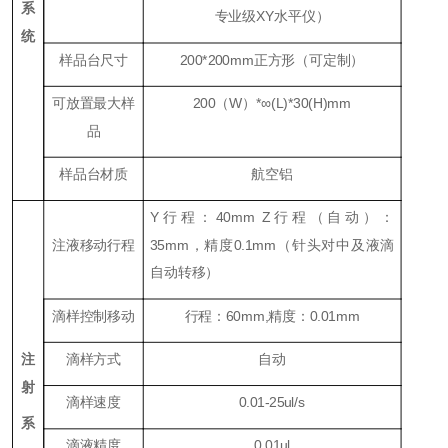
系
专业级XY水平仪）
统
样品台尺寸
200*200mm正方形
（可定制）
可放置最大样
200（W）*∞(L)*30(H)mm
品
样品台材质
航空铝
Y行程：40mm Z行程（
自动
）：
注液移动行程
35mm，精度0.1mm（针头对中及
液滴
自动转移
）
滴样控制移动
行程：60mm,精度：0.01mm
注
滴样方式
自动
射
滴样速度
0.01-25ul/s
系
滴液精度
0.01ul