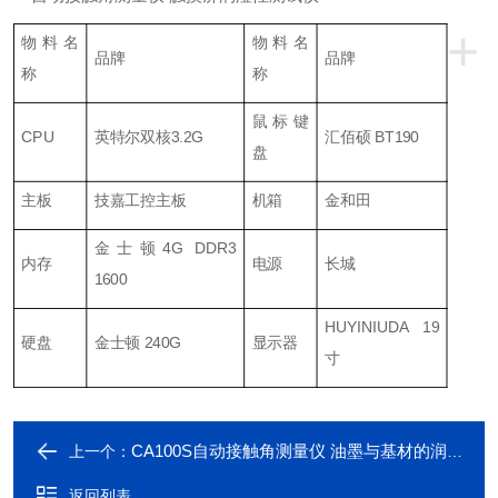
+
物料名
物料名
品牌
品牌
称
称
鼠标键
CPU
英特尔双核3.2G
汇佰硕 BT190
盘
主板
技嘉工控主板
机箱
金和田
金士顿4G DDR3
内存
电源
长城
1600
HUYINIUDA 19
硬盘
金士顿 240G
显示器
寸
CA100S自动接触角测量仪 油墨与基材的润湿性测量
上一个：
返回列表