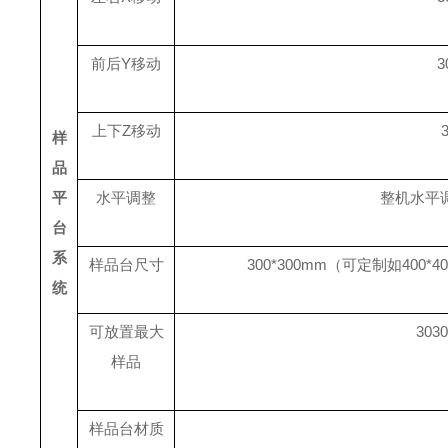
前后Y移动
3
上下Z移动
样
品
平
水平调整
整机水平
台
系
样品台尺寸
300*300mm（可定制如400*40
统
可放置最大
303
样品
样品台材质