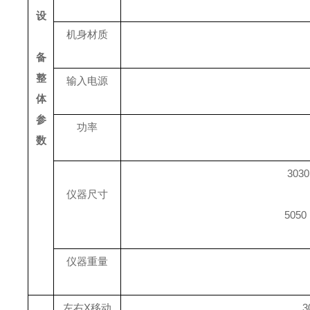
设
机身材质
备
整
输入电源
体
参
功率
数
303
仪器尺寸
505
仪器重量
左右X移动
3