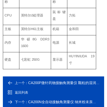
称
称
鼠标键
CPU
英特尔i3处理器
力拓
盘
主板
英特尔H61主板
机箱
金和田
华硕8G DDR3
内存
电源
长城
1600
HUYINIUDA 19
硬盘
七彩虹 250G
显示器
寸
CA200P微针药物接触角测量仪 颗粒的湿润性分析
上一个：
返回列表
CA200N全自动接触角测量仪 纳米粉末亲疏水性测试
下一个：