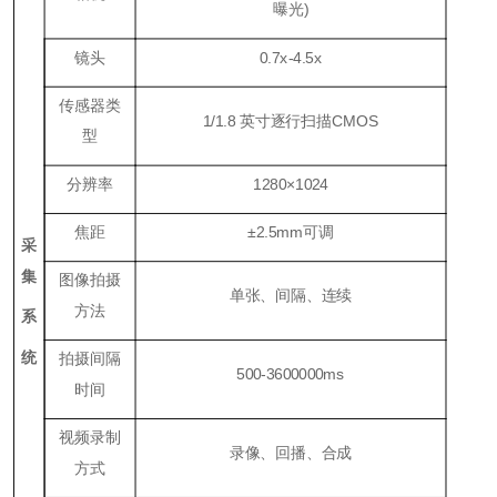
曝光)
镜头
0.7x-4.5x
传感器类
1/1.8 英寸逐行扫描CMOS
型
分辨率
1280×1024
焦距
±2.5mm可调
采
集
图像拍摄
单张、间隔、连续
方法
系
统
拍摄间隔
500-3600000ms
时间
视频录制
录像、回播、合成
方式