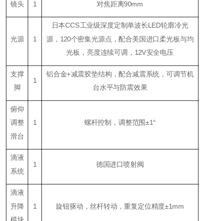
镜头
1
对焦距离90mm
日本CCS工业级深度定制单波长LED轮廓冷光
光源
1
源，120个密集光源点，配合美国进口柔光板与均
光板，亮度连续可调，12V安全电压
支撑
铝合金+减震胶垫结构，配合减震系统，可调节机
1
脚
台水平与防震效果
俯仰
调整
1
螺杆控制，调整范围±1°
滑台
滴液
1
德国进口喷射阀
系统
滴液
升降
1
旋钮驱动，丝杆转动，重复定位精度±1mm
模块