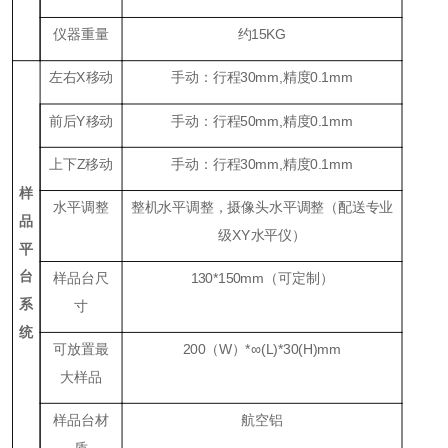
仪器重量
约15KG
左右
X
移动
手动：行程30mm,精度0.1mm
前后
Y
移动
手动：行程50mm,精度0.1mm
上下
Z
移动
手动：行程30mm,精度0.1mm
样
水平调整
整机水平调整，摄像头水平调整（配送专业
品
级XY水平仪）
平
台
样品台尺
130*150mm（可定制）
系
寸
统
可放置最
200
（
W
）
*
∞
(L)*30(H)mm
大样品
样品台材
航空铝
质