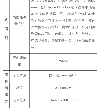
法，Acid-Base Theory法,Wu harmonic
mean法,Extended Fowkes法（软件中预装
37种液体数据库，可自行建立液体性能参
表面能测
表
数）数据可直接调入用于表面能估算，液体
量方法
库数据可自行添加、删除和修改。可分别得
面
到固体表面能、色散力、极性力、氢键力、
能
范德华分量、路易斯酸分量、路易斯碱分量
等
表面能单
mJ/m²
位
表
测量方法
自动拟合+手动拟合
界
精度
0.01 mN/m
面
张
测量范围
0.1mN/m-2000mN/m
力