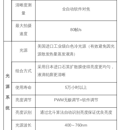
清晰度测
全自动软件对焦
量
最大拍摄
80帧/s
速度
美国进口工业级白色冷光源（有效避免因光
光源
源散发热量蒸发液滴）
采用日本进口石英扩散膜使得亮度更均匀，
组合方式
液滴轮廓更清晰
光
源
使用寿命
5万小时以上
系
亮度调节
PWM无极调节+软件调节
统
亮度识别
通过北斗算法自动识别亮度保证优良亮度
光源波长
400～760nm