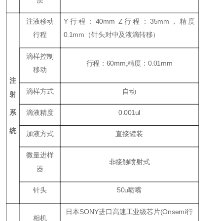
注液移动
Y行程：40mm Z行程：35mm，精度
行程
0.1mm（针头对中及液滴转移）
滴样控制
行程：60mm,精度：0.01mm
移动
注
滴样方式
自动
射
系
滴液精度
0.001ul
统
加液方式
直接罐装
微量进样
非接触喷射式
器
针头
50u喷嘴
日本SONY进口高速工业级芯片(Onsemi行
相机