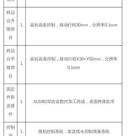
样品
台升
1
齿轮齿条控制，移动行程30mm，分辨率0.1mm
降滑
台
样品
台平
齿轮齿条控制，移动行程X30×Y50mm，分辨率
1
移滑
0.1mm
台
固定
件和
1
AL6061铝合金数控加工而成，表面烤漆处理
连接
件
控制
1
微机控制系统，发送指令控制滴液系统
器