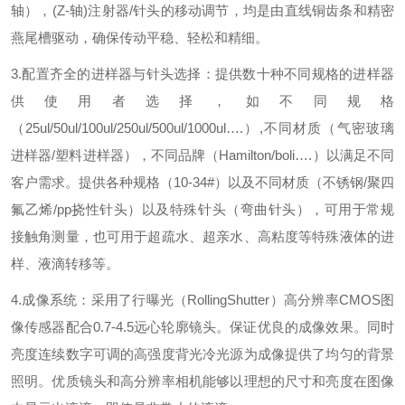
轴），
(Z-
轴
)
注射器
/
针头的移动调节，均是由直线铜齿条和精密
燕尾槽驱动，确保传动平稳、轻松和精细。
3.
配置齐全的进样器与针头选择：提供数十种不同规格的进样器
供使用者选择，如不同规格
（
25ul/50ul/100ul/250ul/500ul/1000ul
…
.
）
,
不同材质（气密玻璃
进样器
/
塑料进样器），不同品牌（
Hamilton/boli
…
.
）以满足不同
客户需求。提供各种规格（
10-34#
）以及不同材质（不锈钢
/
聚四
氟乙烯
/pp
挠性针头）以及特殊针头（弯曲针头），可用于常规
接触角测量，也可用于超疏水、超亲水、高粘度等特殊液体的进
样、液滴转移等。
4.
成像系统：采用了行曝光（
RollingShutter
）高分辨率
CMOS
图
像传感器配合
0.7-4.5
远心轮廓镜头。保证优良的成像效果。同时
亮度连续数字可调的高强度背光冷光源为成像提供了均匀的背景
照明。优质镜头和高分辨率相机能够以理想的尺寸和亮度在图像