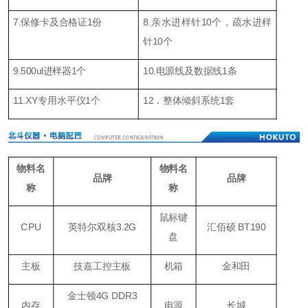
7.保修卡及合格证1份
8.亲水进样针10个，疏水进样
针10个
9.500ul进样器1个
10.电源线及数据线1条
11.XY专用水平仪1个
12．整体倾斜系统1套
物料名
物料名
品牌
品牌
称
称
鼠标键
CPU
英特尔双核3.2G
汇佰硕 BT190
盘
主板
技嘉工控主板
机箱
金和田
金士顿4G DDR3
内存
电源
长城