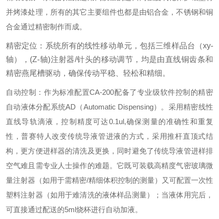
并烤漆处理，所有的其它主要组件也都是由铝合金，不锈钢和铜
合金通过精密制作而成。
精密定位：系统所有的线性移动单元，包括三维样品台（xy-
轴），(Z-轴)注射器/针头的移动调节，均是由直线铜齿条和
精密燕尾槽驱动，确保传动平稳、轻松和精细。
自动控制：作为标准配置CA-200配备了专业级软件控制的精密
自动液体分配系统AD（Automatic Dispensing）。采用精密线性
直线导轨滴液，控制精度可达0.1ul,确保测量的准确性和重复
性，普赛特人改变传统导液管进液的方式，采用推杆直顶式结
构，更方便进样器的清洗及更换，同时避免了传统导液管进样排
空气难且需专业人士操作的难题。它既可装载高精度气密玻璃微
量注射器（如用于需精密/精细体积控制的测量）又可配置一次性
塑料注射器（如用于难清洗的液体样品测量）；当液体用完后，
可直接通过配送的5ml烧杯进行自动加液。