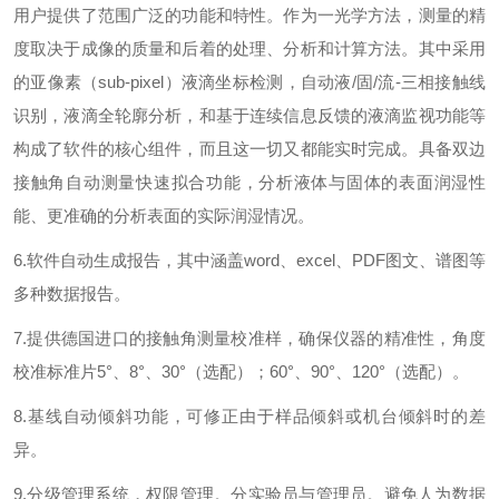
用户提供了范围广泛的功能和特性。作为一光学方法，测量的精
度取决于成像的质量和后着的处理、分析和计算方法。其中采用
的亚像素（
sub-pixel
）液滴坐标检测，自动液
/
固
/
流
-
三相接触线
识别，液滴全轮廓分析，和基于连续信息反馈的液滴监视功能等
构成了软件的核心组件，而且这一切又都能实时完成。具备双边
接触角自动测量快速拟合功能，分析液体与固体的表面润湿性
能、更准确的分析表面的实际润湿情况。
6.
软件自动生成报告，其中涵盖
word
、
excel
、
PDF
图文、谱图等
多种数据报告。
7.
提供德国进口的接触角测量校准样，确保仪器的精准性，角度
校准标准片
5
°、
8
°、
30
°（选配）；
60
°、
90
°、
120
°（选配）。
8.
基线自动倾斜功能，可修正由于样品倾斜或机台倾斜时的差
异。
9.
分级管理系统，权限管理。分实验员与管理员。避免人为数据