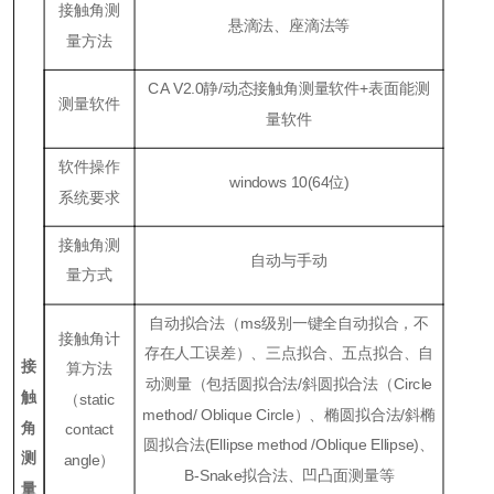
接触角测
悬滴法、座滴法等
量方法
CA V2.0静/动态接触角测量软件+表面能测
测量软件
量软件
软件操作
windows 10(64位)
系统要求
接触角测
自动与手动
量方式
自动拟合法（ms级别一键全自动拟合，不
接触角计
存在人工误差）、三点拟合、五点拟合、自
接
算方法
动测量（包括圆拟合法/斜圆拟合法（Circle
触
（static
method/
Oblique Circle）、椭圆拟合法/斜椭
角
contact
圆拟合法(Ellipse method /Oblique Ellipse)、
测
angle）
B-Snake拟合法、凹凸面测量等
量