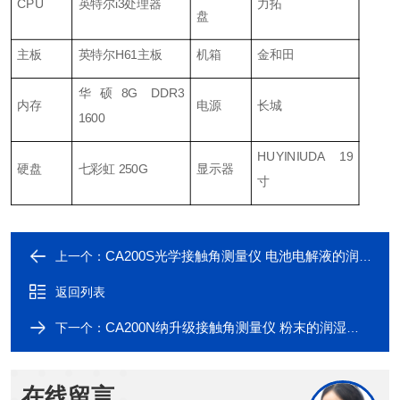
CPU
英特尔i3处理器
力拓
盘
主板
英特尔H61主板
机箱
金和田
华硕8G DDR3
内存
电源
长城
1600
HUYINIUDA 19
硬盘
七彩虹 250G
显示器
寸
CA200S光学接触角测量仪 电池电解液的润湿性分析
上一个：
返回列表
CA200N纳升级接触角测量仪 粉末的润湿性能分析
下一个：
在线留言