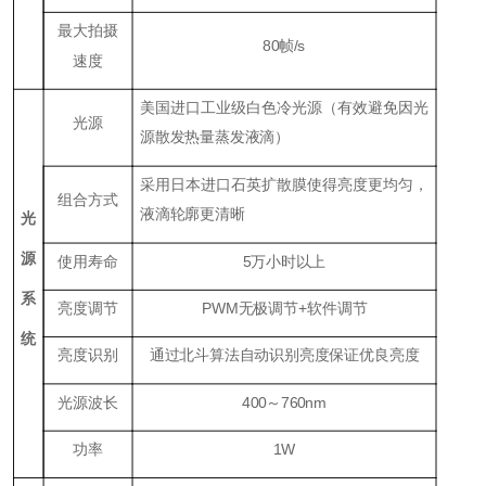
最大拍摄
80帧/s
速度
美国进口工业级白色冷光源（有效避免因光
光源
源散发热量蒸发液滴）
采用日本进口石英扩散膜使得亮度更均匀，
组合方式
液滴轮廓更清晰
光
源
使用寿命
5万小时以上
系
亮度调节
PWM无极调节+软件调节
统
亮度识别
通过北斗算法自动识别亮度保证优良亮度
光源波长
400～760nm
功率
1W