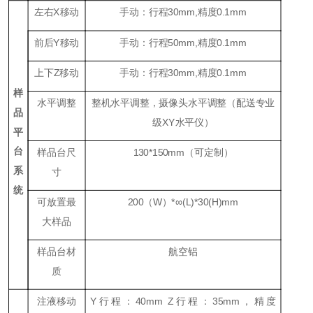
左右
X
移动
手动：行程30mm,精度0.1mm
前后
Y
移动
手动：行程50mm,精度0.1mm
上下
Z
移动
手动：行程30mm,精度0.1mm
样
水平调整
整机水平调整，摄像头水平调整（配送专业
品
级XY水平仪）
平
台
样品台尺
130*150mm（可定制）
系
寸
统
可放置最
200
（
W
）
*
∞
(L)*30(H)mm
大样品
样品台材
航空铝
质
注液移动
Y行程：40mm Z行程：35mm，精度