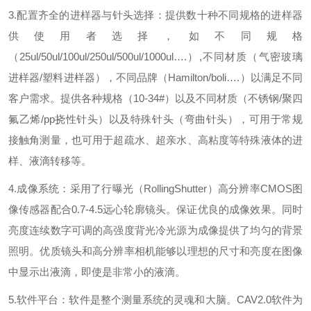
3.
配置齐全的进样器与针头选择：提供数十种不同规格的进样器
供使用者选择，如不同规格
（
25ul/50ul/100ul/250ul/500ul/1000ul
…
.
）
,
不同材质（气密玻璃
进样器
/
塑料进样器），不同品牌（
Hamilton/boli
…
.
）以满足不同
客户需求。提供各种规格（
10-34#
）以及不同材质（不锈钢
/
聚四
氟乙烯
/pp
挠性针头）以及特殊针头（弯曲针头），可用于常规
接触角测量，也可用于超疏水、超亲水、高粘度等特殊液体的进
样、液滴转移等。
4.
成像系统：采用了行曝光（
RollingShutter
）高分辨率
CMOS
图
像传感器配合
0.7-4.5
远心轮廓镜头。保证优良的成像效果。同时
亮度连续数字可调的高强度背光冷光源为成像提供了均匀的背景
照明。优质镜头和高分辨率相机能够以理想的尺寸和亮度在图像
中显示出液滴，即使是非常小的液滴。
5.
软件平台：软件是整个测量系统的灵魂和大脑。
CAV2.0
软件为