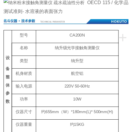
OECD 115 / 化学品
测试准则- 水溶液的表面张力
+
型号
CA200N
名称
纳升级光学接触角测量仪
设
类型
纳升型
备
机身材质
航空铝
整
体
输入电源
220V 50-60Hz
参
功率
10W
数
仪器尺寸
约655mm（W）*180mm(L)* 500mm(H)
仪器重量
约15KG