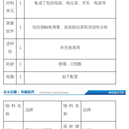
控制
1
集成了包括电路、电位器、开关、电源等
单元
测量
1
包括接触角测量、表面能估算和润湿性分析
软件
进样
1
补充液滴用
筒
耗材
1
喷嘴，O型圈
电脑
1
如下配置
物料名
物料名
品牌
品牌
称
称
鼠标键