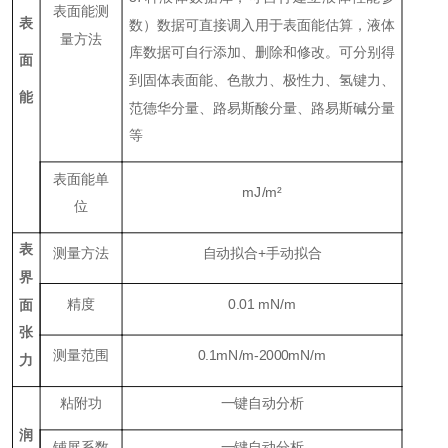
表面能测
表
数）数据可直接调入用于表面能估算，液体
量方法
库数据可自行添加、删除和修改。可分别得
面
到固体表面能、色散力、极性力、氢键力、
能
范德华分量、路易斯酸分量、路易斯碱分量
等
表面能单
mJ/m²
位
表
测量方法
自动拟合+手动拟合
界
精度
0.01 mN/m
面
张
测量范围
0.1mN/m-2000mN/m
力
粘附功
一键自动分析
润
铺展系数
一键自动分析