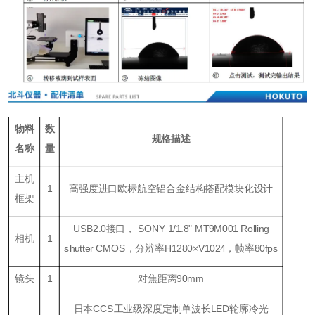
物料
数
规格描述
名称
量
主机
1
高强度进口欧标航空铝合金结构搭配模块化设计
框架
USB2.0接口， SONY 1/1.8" MT9M001 Rolling
相机
1
shutter CMOS，分辨率H1280×V1024，帧率80fps
镜头
1
对焦距离90mm
日本CCS工业级深度定制单波长LED轮廓冷光