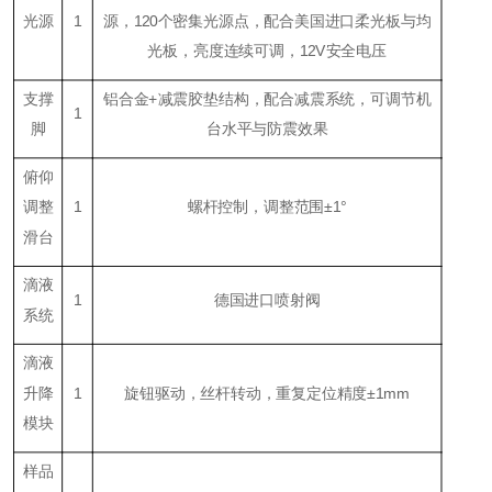
光源
1
源，120个密集光源点，配合美国进口柔光板与均
光板，亮度连续可调，12V安全电压
支撑
铝合金+减震胶垫结构，配合减震系统，可调节机
1
脚
台水平与防震效果
俯仰
调整
1
螺杆控制，调整范围±1°
滑台
滴液
1
德国进口喷射阀
系统
滴液
升降
1
旋钮驱动，丝杆转动，重复定位精度±1mm
模块
样品