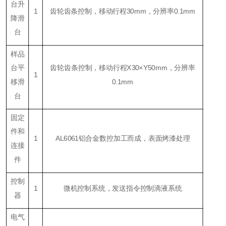
台升
1
齿轮齿条控制，移动行程30mm，分辨率0.1mm
降滑
台
样品
台平
齿轮齿条控制，移动行程X30×Y50mm，分辨率
1
移滑
0.1mm
台
固定
件和
1
AL6061铝合金数控加工而成，表面烤漆处理
连接
件
控制
1
微机控制系统，发送指令控制滴液系统
器
电气