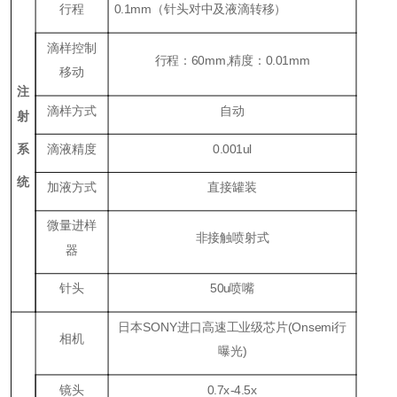
行程
0.1mm（针头对中及液滴转移）
滴样控制
行程：60mm,精度：0.01mm
移动
注
滴样方式
自动
射
系
滴液精度
0.001ul
统
加液方式
直接罐装
微量进样
非接触喷射式
器
针头
50u喷嘴
日本SONY进口高速工业级芯片(Onsemi行
相机
曝光)
镜头
0.7x-4.5x