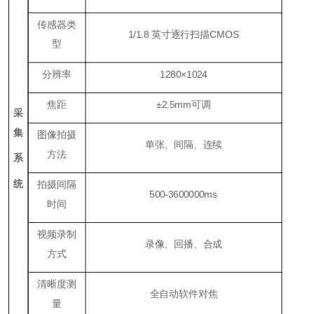
传感器类
1/1.8 英寸逐行扫描CMOS
型
分辨率
1280×1024
焦距
±2.5mm可调
采
集
图像拍摄
单张、间隔、连续
方法
系
统
拍摄间隔
500-3600000ms
时间
视频录制
录像、回播、合成
方式
清晰度测
全自动软件对焦
量