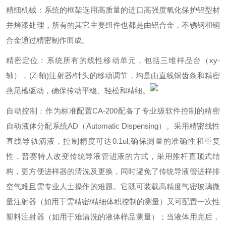
精细机械：系统的框架选用高质量的进口高强度氧化保护铝型材
并烤漆处理，所有的其它主要组件也都是由铝合金，不锈钢和铜
合金通过精密制作而成。
精密定位：系统所有的线性移动单元，包括三维样品台（xy-
轴），(Z-轴)注射器/针头的移动调节，均是由直线铜齿条和精密
燕尾槽驱动，确保传动平稳、轻松和精细。
自动控制：作为标准配置CA-200配备了专业级软件控制的精密
自动液体分配系统AD（Automatic Dispensing）。采用精密线性
直线导轨滴液，控制精度可达0.1ul,确保测量的准确性和重复
性，普赛特人改变传统导液管进液的方式，采用推杆直顶式结
构，更方便进样器的清洗及更换，同时避免了传统导液管进样排
空气难且需专业人士操作的难题。它既可装载高精度气密玻璃微
量注射器（如用于需精密/精细体积控制的测量）又可配置一次性
塑料注射器（如用于难清洗的液体样品测量）；当液体用完后，