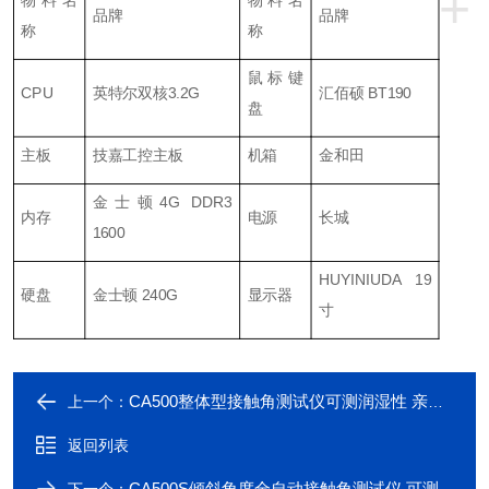
+
物料名
物料名
品牌
品牌
称
称
鼠标键
CPU
英特尔双核3.2G
汇佰硕 BT190
盘
主板
技嘉工控主板
机箱
金和田
金士顿4G DDR3
内存
电源
长城
1600
HUYINIUDA 19
硬盘
金士顿 240G
显示器
寸
CA500整体型接触角测试仪可测润湿性 亲疏水性
上一个：
返回列表
CA500S倾斜角度全自动接触角测试仪 可测表面张力
下一个：