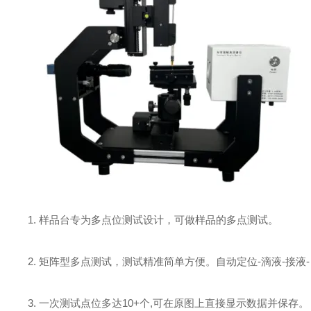
1. 样品台专为多点位测试设计，可做样品的多点测试。
2. 矩阵型多点测试，测试精准简单方便。自动定位-滴液-接液
3. 一次测试点位多达10+个,可在原图上直接显示数据并保存。