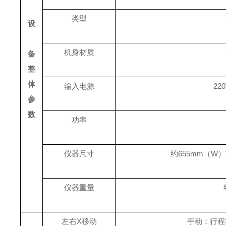
类型
设
机身材质
备
整
体
输入电源
220
参
数
功率
仪器尺寸
约655mm（W）*1
仪器重量
左右
X
移动
手动：行程3