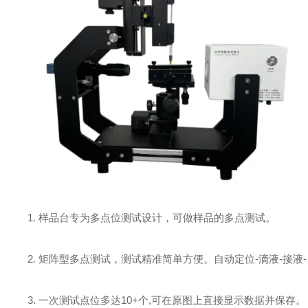
1. 样品台专为多点位测试设计，可做样品的多点测试。
2. 矩阵型多点测试，测试精准简单方便。自动定位-滴液-接液
3. 一次测试点位多达10+个,可在原图上直接显示数据并保存。