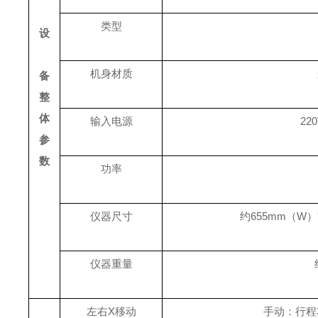
类型
设
机身材质
备
整
体
输入电源
220
参
数
功率
仪器尺寸
约655mm（W）*1
仪器重量
左右
X
移动
手动：行程3