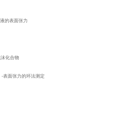
剂溶液的表面张力
膜泡沫化合物
成）-表面张力的环法测定